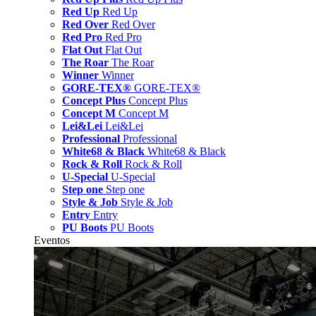
Red Up
Red Up
Red Over
Red Over
Red Pro
Red Pro
Flat Out
Flat Out
The Roar
The Roar
Winner
Winner
GORE-TEX®
GORE-TEX®
Concept Plus
Concept Plus
Concept M
Concept M
Lei&Lei
Lei&Lei
Professional
Professional
White68 & Black
White68 & Black
Rock & Roll
Rock & Roll
U-Special
U-Special
Step one
Step one
Style & Job
Style & Job
Entry
Entry
PU Boots
PU Boots
Eventos