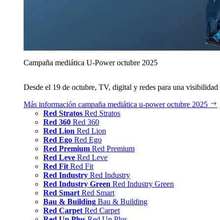
Campaña mediática U‑Power octubre 2025
Desde el 19 de octubre, TV, digital y redes para una visibilidad 
Más información
campaña mediática u‑power octubre 2025
Red Stratos
Red Stratos
Red 360
Red 360
Red Lion
Red Lion
Red Ego
Red Ego
Red Premium
Red Premium
Red Leve
Red Leve
Red Fit
Red Fit
Red Industry
Red Industry
Red Industry Green
Red Industry Green
Red Smart
Red Smart
Bau & Building
Bau & Building
Red Carpet
Red Carpet
Red Up Plus
Red Up Plus