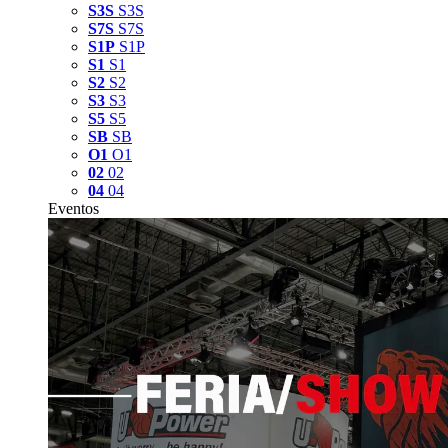
S3S
S3S
S7S
S7S
S1P
S1P
S1
S1
S2
S2
S3
S3
S5
S5
SB
SB
O1
O1
02
02
04
04
Eventos