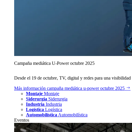
Campaña mediática U‑Power octubre 2025
Desde el 19 de octubre, TV, digital y redes para una visibilidad 
Más información
campaña mediática u‑power octubre 2025
Montaje
Montaje
Siderurgia
Siderurgia
Industria
Industria
Logística
Logística
Automobilística
Automobilística
Eventos