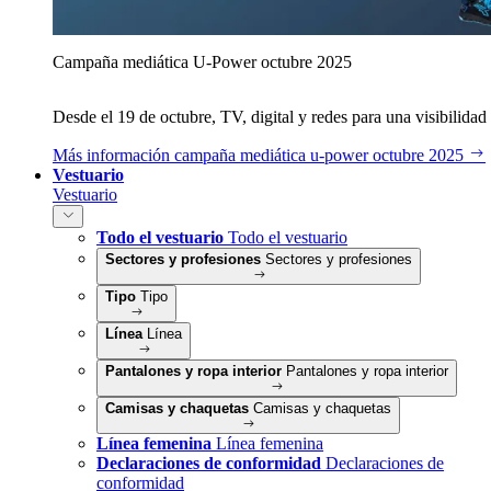
Campaña mediática U‑Power octubre 2025
Desde el 19 de octubre, TV, digital y redes para una visibilidad 
Más información
campaña mediática u‑power octubre 2025
Vestuario
Vestuario
Todo el vestuario
Todo el vestuario
Sectores y profesiones
Sectores y profesiones
Tipo
Tipo
Línea
Línea
Pantalones y ropa interior
Pantalones y ropa interior
Camisas y chaquetas
Camisas y chaquetas
Línea femenina
Línea femenina
Declaraciones de conformidad
Declaraciones de
conformidad