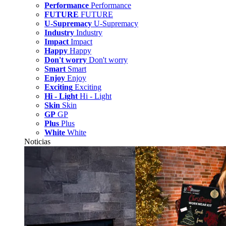
Performance
Performance
FUTURE
FUTURE
U-Supremacy
U-Supremacy
Industry
Industry
Impact
Impact
Happy
Happy
Don't worry
Don't worry
Smart
Smart
Enjoy
Enjoy
Exciting
Exciting
Hi - Light
Hi - Light
Skin
Skin
GP
GP
Plus
Plus
White
White
Noticias