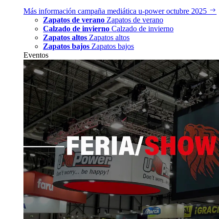
Más información
campaña mediática u‑power octubre 2025
Zapatos de verano
Zapatos de verano
Calzado de invierno
Calzado de invierno
Zapatos altos
Zapatos altos
Zapatos bajos
Zapatos bajos
Eventos