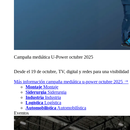
Campaña mediática U‑Power octubre 2025
Desde el 19 de octubre, TV, digital y redes para una visibilidad 
Más información
campaña mediática u‑power octubre 2025
Montaje
Montaje
Siderurgia
Siderurgia
Industria
Industria
Logística
Logística
Automobilística
Automobilística
Eventos