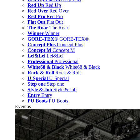
Red Up
Red Up
Red Over
Red Over
Red Pro
Red Pro
Flat Out
Flat Out
The Roar
The Roar
Winner
Winner
GORE-TEX®
GORE-TEX®
Concept Plus
Concept Plus
Concept M
Concept M
Lei&Lei
Lei&Lei
Professional
Professional
White68 & Black
White68 & Black
Rock & Roll
Rock & Roll
U-Special
U-Special
Step one
Step one
Style & Job
Style & Job
Entry
Entry
PU Boots
PU Boots
Eventos