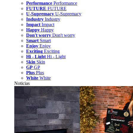
Performance
Performance
FUTURE
FUTURE
U-Supremacy
U-Supremacy
Industry
Industry
Impact
Impact
Happy
Happy
Don't worry
Don't worry
Smart
Smart
Enjoy
Enjoy
Exciting
Exciting
Hi - Light
Hi - Light
Skin
Skin
GP
GP
Plus
Plus
White
White
Noticias