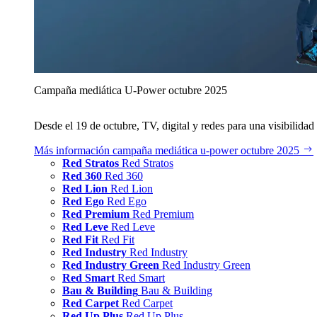
Campaña mediática U‑Power octubre 2025
Desde el 19 de octubre, TV, digital y redes para una visibilidad 
Más información
campaña mediática u‑power octubre 2025
Red Stratos
Red Stratos
Red 360
Red 360
Red Lion
Red Lion
Red Ego
Red Ego
Red Premium
Red Premium
Red Leve
Red Leve
Red Fit
Red Fit
Red Industry
Red Industry
Red Industry Green
Red Industry Green
Red Smart
Red Smart
Bau & Building
Bau & Building
Red Carpet
Red Carpet
Red Up Plus
Red Up Plus