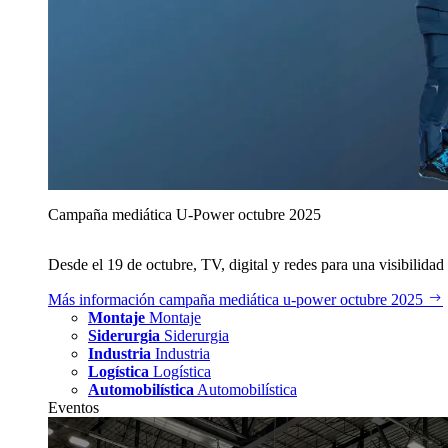
Campaña mediática U‑Power octubre 2025
Desde el 19 de octubre, TV, digital y redes para una visibilidad 
Más información
campaña mediática u‑power octubre 2025
Montaje
Montaje
Siderurgia
Siderurgia
Industria
Industria
Logística
Logística
Automobilística
Automobilística
Eventos