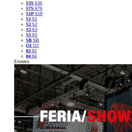
S3S
S3S
S7S
S7S
S1P
S1P
S1
S1
S2
S2
S3
S3
S5
S5
SB
SB
O1
O1
02
02
04
04
Eventos