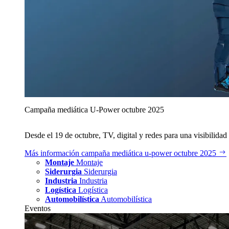
Campaña mediática U‑Power octubre 2025
Desde el 19 de octubre, TV, digital y redes para una visibilidad 
Más información
campaña mediática u‑power octubre 2025
Montaje
Montaje
Siderurgia
Siderurgia
Industria
Industria
Logística
Logística
Automobilística
Automobilística
Eventos