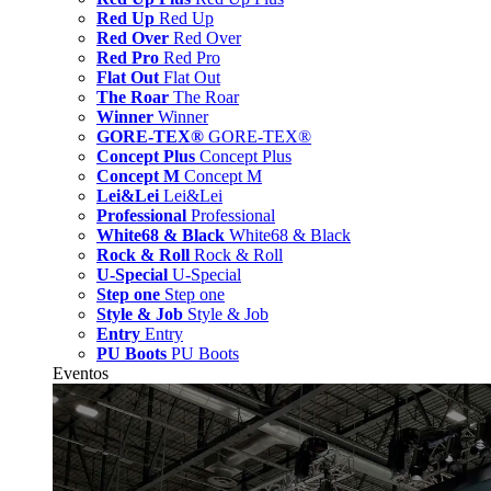
Red Up
Red Up
Red Over
Red Over
Red Pro
Red Pro
Flat Out
Flat Out
The Roar
The Roar
Winner
Winner
GORE-TEX®
GORE-TEX®
Concept Plus
Concept Plus
Concept M
Concept M
Lei&Lei
Lei&Lei
Professional
Professional
White68 & Black
White68 & Black
Rock & Roll
Rock & Roll
U-Special
U-Special
Step one
Step one
Style & Job
Style & Job
Entry
Entry
PU Boots
PU Boots
Eventos