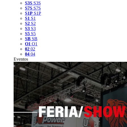
S3S
S3S
S7S
S7S
S1P
S1P
S1
S1
S2
S2
S3
S3
S5
S5
SB
SB
O1
O1
02
02
04
04
Eventos