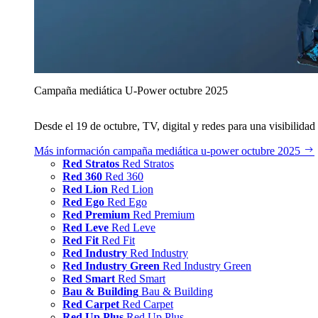
Campaña mediática U‑Power octubre 2025
Desde el 19 de octubre, TV, digital y redes para una visibilidad 
Más información
campaña mediática u‑power octubre 2025
Red Stratos
Red Stratos
Red 360
Red 360
Red Lion
Red Lion
Red Ego
Red Ego
Red Premium
Red Premium
Red Leve
Red Leve
Red Fit
Red Fit
Red Industry
Red Industry
Red Industry Green
Red Industry Green
Red Smart
Red Smart
Bau & Building
Bau & Building
Red Carpet
Red Carpet
Red Up Plus
Red Up Plus