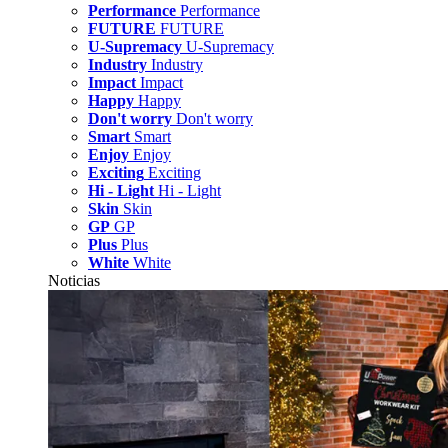
Performance
Performance
FUTURE
FUTURE
U-Supremacy
U-Supremacy
Industry
Industry
Impact
Impact
Happy
Happy
Don't worry
Don't worry
Smart
Smart
Enjoy
Enjoy
Exciting
Exciting
Hi - Light
Hi - Light
Skin
Skin
GP
GP
Plus
Plus
White
White
Noticias