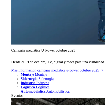
Campaña mediática U‑Power octubre 2025
Desde el 19 de octubre, TV, digital y redes para una visibilidad 
Más información
campaña mediática u‑power octubre 2025
Montaje
Montaje
Siderurgia
Siderurgia
Industria
Industria
Logística
Logística
Automobilística
Automobilística
Eventos