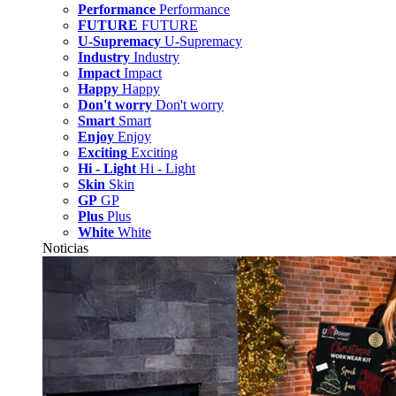
Performance
Performance
FUTURE
FUTURE
U-Supremacy
U-Supremacy
Industry
Industry
Impact
Impact
Happy
Happy
Don't worry
Don't worry
Smart
Smart
Enjoy
Enjoy
Exciting
Exciting
Hi - Light
Hi - Light
Skin
Skin
GP
GP
Plus
Plus
White
White
Noticias