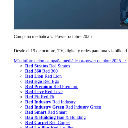
Campaña mediática U‑Power octubre 2025
Desde el 19 de octubre, TV, digital y redes para una visibilidad 
Más información
campaña mediática u‑power octubre 2025
Red Stratos
Red Stratos
Red 360
Red 360
Red Lion
Red Lion
Red Ego
Red Ego
Red Premium
Red Premium
Red Leve
Red Leve
Red Fit
Red Fit
Red Industry
Red Industry
Red Industry Green
Red Industry Green
Red Smart
Red Smart
Bau & Building
Bau & Building
Red Carpet
Red Carpet
Red Up Plus
Red Up Plus