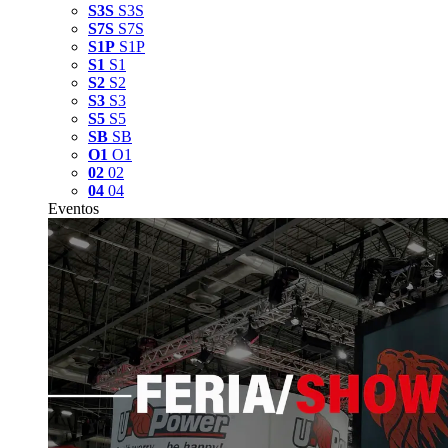
S3S
S3S
S7S
S7S
S1P
S1P
S1
S1
S2
S2
S3
S3
S5
S5
SB
SB
O1
O1
02
02
04
04
Eventos