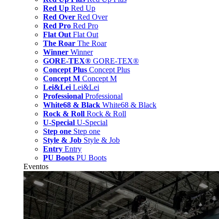
Red Up
Red Up
Red Over
Red Over
Red Pro
Red Pro
Flat Out
Flat Out
The Roar
The Roar
Winner
Winner
GORE-TEX®
GORE-TEX®
Concept Plus
Concept Plus
Concept M
Concept M
Lei&Lei
Lei&Lei
Professional
Professional
White68 & Black
White68 & Black
Rock & Roll
Rock & Roll
U-Special
U-Special
Step one
Step one
Style & Job
Style & Job
Entry
Entry
PU Boots
PU Boots
Eventos