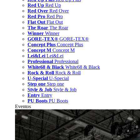
Red Up
Red Up
Red Over
Red Over
Red Pro
Red Pro
Flat Out
Flat Out
The Roar
The Roar
Winner
Winner
GORE-TEX®
GORE-TEX®
Concept Plus
Concept Plus
Concept M
Concept M
Lei&Lei
Lei&Lei
Professional
Professional
White68 & Black
White68 & Black
Rock & Roll
Rock & Roll
U-Special
U-Special
Step one
Step one
Style & Job
Style & Job
Entry
Entry
PU Boots
PU Boots
Eventos