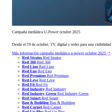
Campaña mediática U‑Power octubre 2025
Desde el 19 de octubre, TV, digital y redes para una visibilidad 
Más información
campaña mediática u‑power octubre 2025
Red Stratos
Red Stratos
Red 360
Red 360
Red Lion
Red Lion
Red Ego
Red Ego
Red Premium
Red Premium
Red Leve
Red Leve
Red Fit
Red Fit
Red Industry
Red Industry
Red Industry Green
Red Industry Green
Red Smart
Red Smart
Bau & Building
Bau & Building
Red Carpet
Red Carpet
Red Up Plus
Red Up Plus