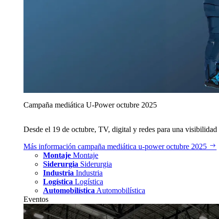
Campaña mediática U‑Power octubre 2025
Desde el 19 de octubre, TV, digital y redes para una visibilidad 
Más información
campaña mediática u‑power octubre 2025
Montaje
Montaje
Siderurgia
Siderurgia
Industria
Industria
Logística
Logística
Automobilística
Automobilística
Eventos