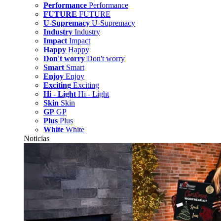
Performance
Performance
FUTURE
FUTURE
U-Supremacy
U-Supremacy
Industry
Industry
Impact
Impact
Happy
Happy
Don't worry
Don't worry
Smart
Smart
Enjoy
Enjoy
Exciting
Exciting
Hi - Light
Hi - Light
Skin
Skin
GP
GP
Plus
Plus
White
White
Noticias