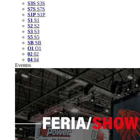
S3S
S3S
S7S
S7S
S1P
S1P
S1
S1
S2
S2
S3
S3
S5
S5
SB
SB
O1
O1
02
02
04
04
Eventos