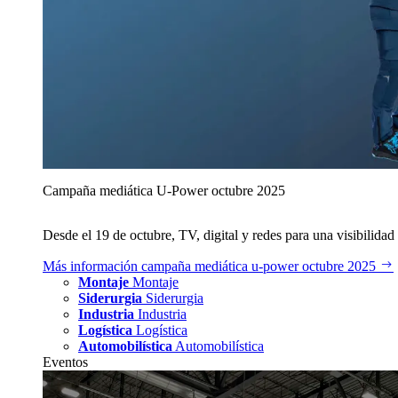
Campaña mediática U‑Power octubre 2025
Desde el 19 de octubre, TV, digital y redes para una visibilidad 
Más información
campaña mediática u‑power octubre 2025
Montaje
Montaje
Siderurgia
Siderurgia
Industria
Industria
Logística
Logística
Automobilística
Automobilística
Eventos