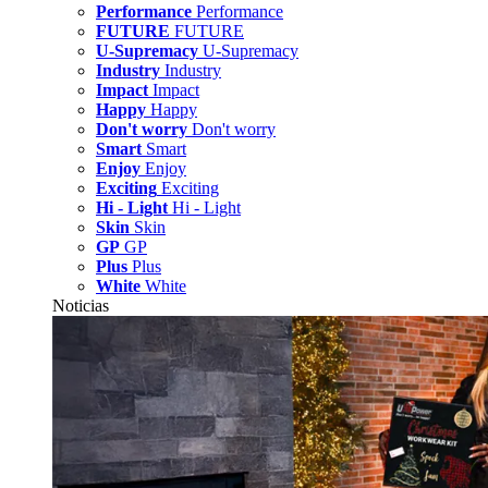
Performance
Performance
FUTURE
FUTURE
U-Supremacy
U-Supremacy
Industry
Industry
Impact
Impact
Happy
Happy
Don't worry
Don't worry
Smart
Smart
Enjoy
Enjoy
Exciting
Exciting
Hi - Light
Hi - Light
Skin
Skin
GP
GP
Plus
Plus
White
White
Noticias