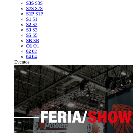
S3S
S3S
S7S
S7S
S1P
S1P
S1
S1
S2
S2
S3
S3
S5
S5
SB
SB
O1
O1
02
02
04
04
Eventos