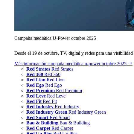
Campaña mediática U‑Power octubre 2025
Desde el 19 de octubre, TV, digital y redes para una visibilidad 
Más información
campaña mediática u‑power octubre 2025
Red Stratos
Red Stratos
Red 360
Red 360
Red Lion
Red Lion
Red Ego
Red Ego
Red Premium
Red Premium
Red Leve
Red Leve
Red Fit
Red Fit
Red Industry
Red Industry
Red Industry Green
Red Industry Green
Red Smart
Red Smart
Bau & Building
Bau & Building
Red Carpet
Red Carpet
Red Up Plus
Red Up Plus