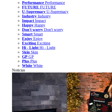
Performance
Performance
FUTURE
FUTURE
U-Supremacy
U-Supremacy
Industry
Industry
Impact
Impact
Happy
Happy
Don't worry
Don't worry
Smart
Smart
Enjoy
Enjoy
Exciting
Exciting
Hi - Light
Hi - Light
Skin
Skin
GP
GP
Plus
Plus
White
White
Noticias