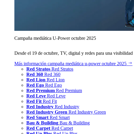
Campaña mediática U‑Power octubre 2025
Desde el 19 de octubre, TV, digital y redes para una visibilidad 
Más información
campaña mediática u‑power octubre 2025
Red Stratos
Red Stratos
Red 360
Red 360
Red Lion
Red Lion
Red Ego
Red Ego
Red Premium
Red Premium
Red Leve
Red Leve
Red Fit
Red Fit
Red Industry
Red Industry
Red Industry Green
Red Industry Green
Red Smart
Red Smart
Bau & Building
Bau & Building
Red Carpet
Red Carpet
Red Up Plus
Red Up Plus