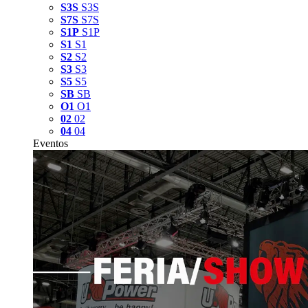
S3S
S3S
S7S
S7S
S1P
S1P
S1
S1
S2
S2
S3
S3
S5
S5
SB
SB
O1
O1
02
02
04
04
Eventos