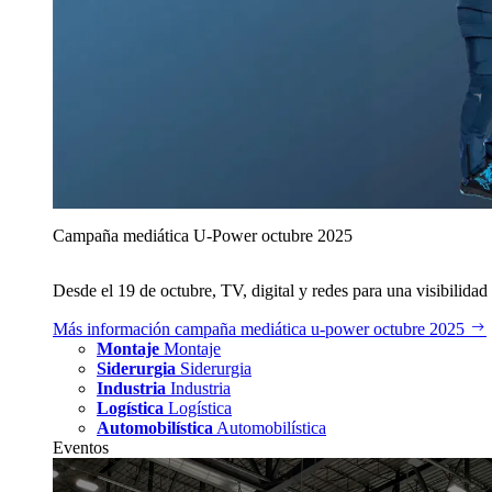
Campaña mediática U‑Power octubre 2025
Desde el 19 de octubre, TV, digital y redes para una visibilidad 
Más información
campaña mediática u‑power octubre 2025
Montaje
Montaje
Siderurgia
Siderurgia
Industria
Industria
Logística
Logística
Automobilística
Automobilística
Eventos