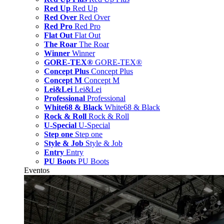
Red Up
Red Up
Red Over
Red Over
Red Pro
Red Pro
Flat Out
Flat Out
The Roar
The Roar
Winner
Winner
GORE-TEX®
GORE-TEX®
Concept Plus
Concept Plus
Concept M
Concept M
Lei&Lei
Lei&Lei
Professional
Professional
White68 & Black
White68 & Black
Rock & Roll
Rock & Roll
U-Special
U-Special
Step one
Step one
Style & Job
Style & Job
Entry
Entry
PU Boots
PU Boots
Eventos