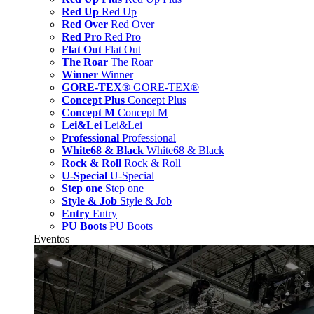
Red Up
Red Up
Red Over
Red Over
Red Pro
Red Pro
Flat Out
Flat Out
The Roar
The Roar
Winner
Winner
GORE-TEX®
GORE-TEX®
Concept Plus
Concept Plus
Concept M
Concept M
Lei&Lei
Lei&Lei
Professional
Professional
White68 & Black
White68 & Black
Rock & Roll
Rock & Roll
U-Special
U-Special
Step one
Step one
Style & Job
Style & Job
Entry
Entry
PU Boots
PU Boots
Eventos