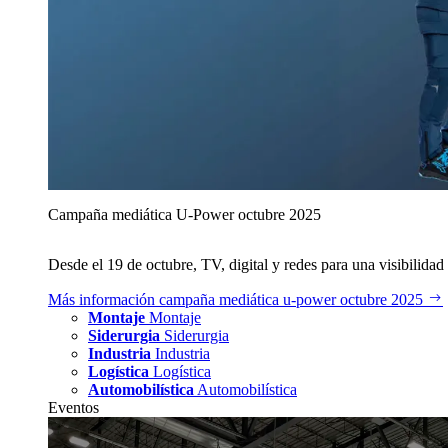
Campaña mediática U‑Power octubre 2025
Desde el 19 de octubre, TV, digital y redes para una visibilidad 
Más información
campaña mediática u‑power octubre 2025
Montaje
Montaje
Siderurgia
Siderurgia
Industria
Industria
Logística
Logística
Automobilística
Automobilística
Eventos