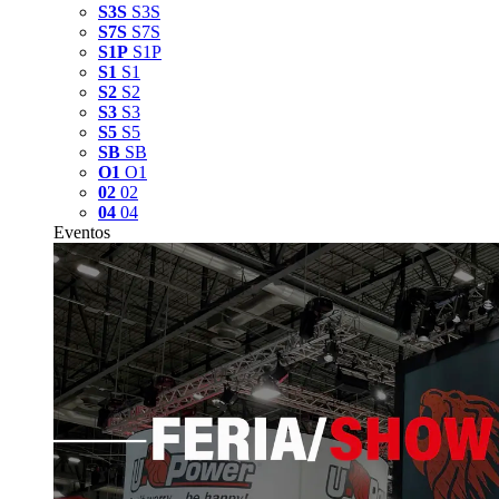
S3S
S3S
S7S
S7S
S1P
S1P
S1
S1
S2
S2
S3
S3
S5
S5
SB
SB
O1
O1
02
02
04
04
Eventos