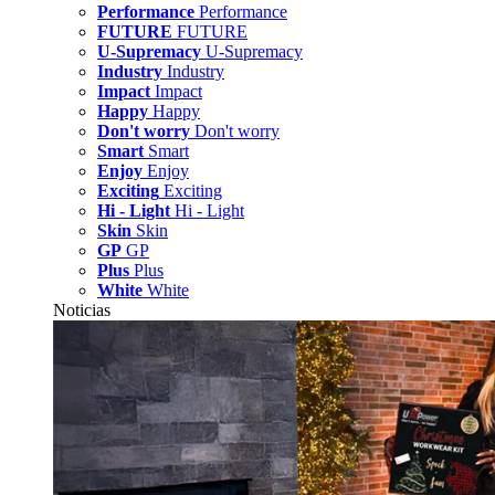
Performance
Performance
FUTURE
FUTURE
U-Supremacy
U-Supremacy
Industry
Industry
Impact
Impact
Happy
Happy
Don't worry
Don't worry
Smart
Smart
Enjoy
Enjoy
Exciting
Exciting
Hi - Light
Hi - Light
Skin
Skin
GP
GP
Plus
Plus
White
White
Noticias