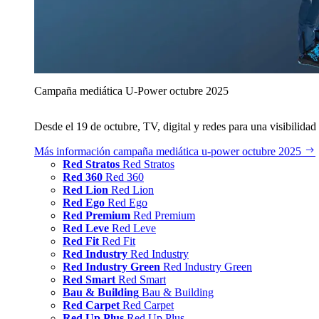
Campaña mediática U‑Power octubre 2025
Desde el 19 de octubre, TV, digital y redes para una visibilidad 
Más información
campaña mediática u‑power octubre 2025
Red Stratos
Red Stratos
Red 360
Red 360
Red Lion
Red Lion
Red Ego
Red Ego
Red Premium
Red Premium
Red Leve
Red Leve
Red Fit
Red Fit
Red Industry
Red Industry
Red Industry Green
Red Industry Green
Red Smart
Red Smart
Bau & Building
Bau & Building
Red Carpet
Red Carpet
Red Up Plus
Red Up Plus