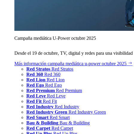
Campaña mediática U‑Power octubre 2025
Desde el 19 de octubre, TV, digital y redes para una visibilidad 
Más información
campaña mediática u‑power octubre 2025
Red Stratos
Red Stratos
Red 360
Red 360
Red Lion
Red Lion
Red Ego
Red Ego
Red Premium
Red Premium
Red Leve
Red Leve
Red Fit
Red Fit
Red Industry
Red Industry
Red Industry Green
Red Industry Green
Red Smart
Red Smart
Bau & Building
Bau & Building
Red Carpet
Red Carpet
Red Up Plus
Red Up Plus