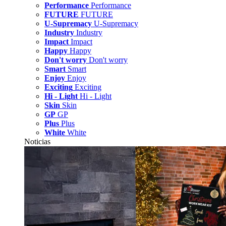
Performance
Performance
FUTURE
FUTURE
U-Supremacy
U-Supremacy
Industry
Industry
Impact
Impact
Happy
Happy
Don't worry
Don't worry
Smart
Smart
Enjoy
Enjoy
Exciting
Exciting
Hi - Light
Hi - Light
Skin
Skin
GP
GP
Plus
Plus
White
White
Noticias