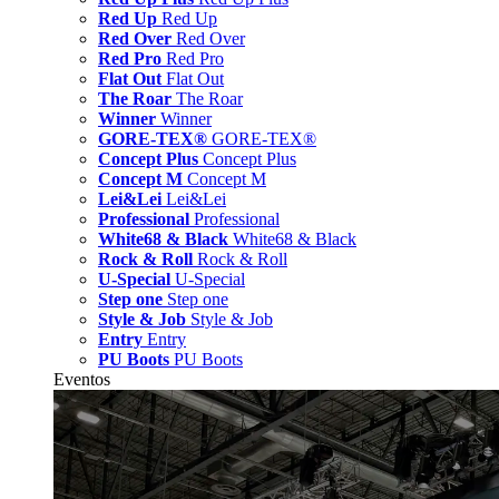
Red Up
Red Up
Red Over
Red Over
Red Pro
Red Pro
Flat Out
Flat Out
The Roar
The Roar
Winner
Winner
GORE-TEX®
GORE-TEX®
Concept Plus
Concept Plus
Concept M
Concept M
Lei&Lei
Lei&Lei
Professional
Professional
White68 & Black
White68 & Black
Rock & Roll
Rock & Roll
U-Special
U-Special
Step one
Step one
Style & Job
Style & Job
Entry
Entry
PU Boots
PU Boots
Eventos