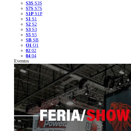
S3S
S3S
S7S
S7S
S1P
S1P
S1
S1
S2
S2
S3
S3
S5
S5
SB
SB
O1
O1
02
02
04
04
Eventos