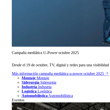
Campaña mediática U‑Power octubre 2025
Desde el 19 de octubre, TV, digital y redes para una visibilidad 
Más información
campaña mediática u‑power octubre 2025
Montaje
Montaje
Siderurgia
Siderurgia
Industria
Industria
Logística
Logística
Automobilística
Automobilística
Eventos