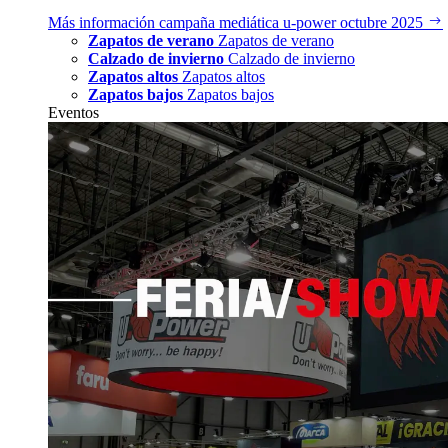
Más información
campaña mediática u‑power octubre 2025
Zapatos de verano
Zapatos de verano
Calzado de invierno
Calzado de invierno
Zapatos altos
Zapatos altos
Zapatos bajos
Zapatos bajos
Eventos