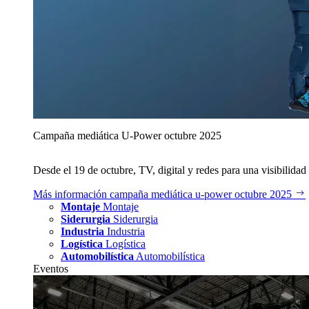
Campaña mediática U‑Power octubre 2025
Desde el 19 de octubre, TV, digital y redes para una visibilidad 
Más información
campaña mediática u‑power octubre 2025
Montaje
Montaje
Siderurgia
Siderurgia
Industria
Industria
Logística
Logística
Automobilística
Automobilística
Eventos