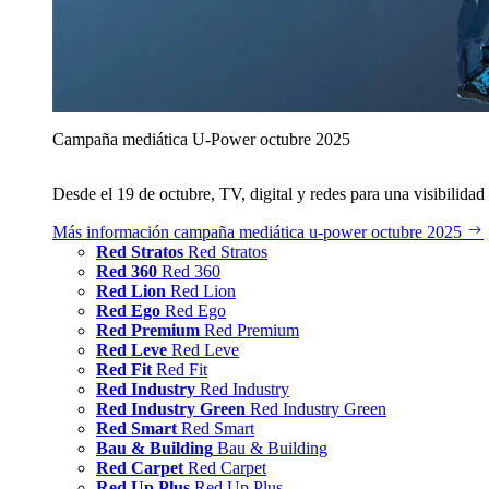
Campaña mediática U‑Power octubre 2025
Desde el 19 de octubre, TV, digital y redes para una visibilidad 
Más información
campaña mediática u‑power octubre 2025
Red Stratos
Red Stratos
Red 360
Red 360
Red Lion
Red Lion
Red Ego
Red Ego
Red Premium
Red Premium
Red Leve
Red Leve
Red Fit
Red Fit
Red Industry
Red Industry
Red Industry Green
Red Industry Green
Red Smart
Red Smart
Bau & Building
Bau & Building
Red Carpet
Red Carpet
Red Up Plus
Red Up Plus