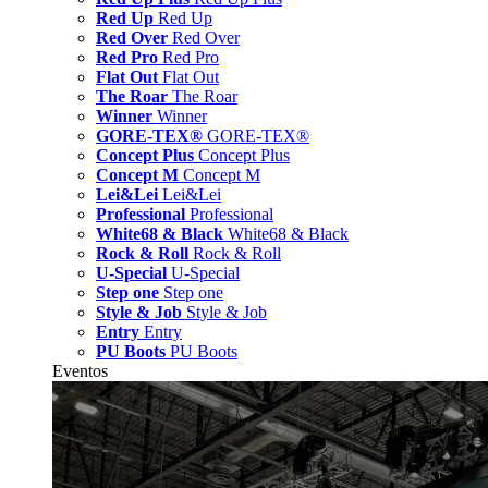
Red Up
Red Up
Red Over
Red Over
Red Pro
Red Pro
Flat Out
Flat Out
The Roar
The Roar
Winner
Winner
GORE-TEX®
GORE-TEX®
Concept Plus
Concept Plus
Concept M
Concept M
Lei&Lei
Lei&Lei
Professional
Professional
White68 & Black
White68 & Black
Rock & Roll
Rock & Roll
U-Special
U-Special
Step one
Step one
Style & Job
Style & Job
Entry
Entry
PU Boots
PU Boots
Eventos