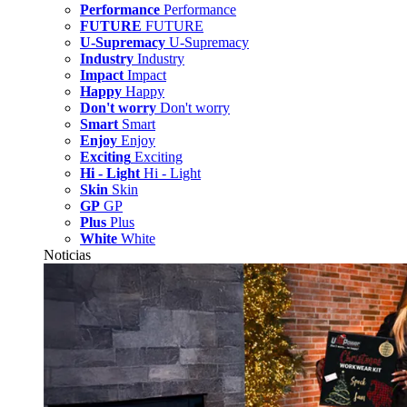
Performance
Performance
FUTURE
FUTURE
U-Supremacy
U-Supremacy
Industry
Industry
Impact
Impact
Happy
Happy
Don't worry
Don't worry
Smart
Smart
Enjoy
Enjoy
Exciting
Exciting
Hi - Light
Hi - Light
Skin
Skin
GP
GP
Plus
Plus
White
White
Noticias