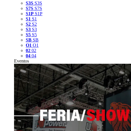
S3S
S3S
S7S
S7S
S1P
S1P
S1
S1
S2
S2
S3
S3
S5
S5
SB
SB
O1
O1
02
02
04
04
Eventos