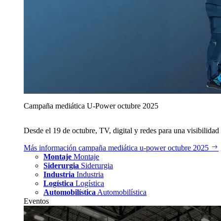
Campaña mediática U‑Power octubre 2025
Desde el 19 de octubre, TV, digital y redes para una visibilidad 
Más información
campaña mediática u‑power octubre 2025
Montaje
Montaje
Siderurgia
Siderurgia
Industria
Industria
Logística
Logística
Automobilística
Automobilística
Eventos