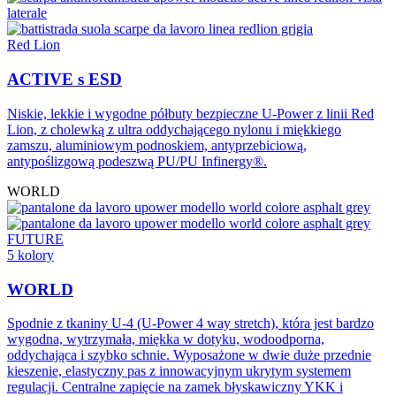
Red Lion
ACTIVE s ESD
Niskie, lekkie i wygodne półbuty bezpieczne U-Power z linii Red
Lion, z cholewką z ultra oddychającego nylonu i miękkiego
zamszu, aluminiowym podnoskiem, antyprzebiciową,
antypoślizgową podeszwą PU/PU Infinergy®.
WORLD
FUTURE
5 kolory
WORLD
Spodnie z tkaniny U-4 (U-Power 4 way stretch), która jest bardzo
wygodna, wytrzymała, miękka w dotyku, wodoodporna,
oddychająca i szybko schnie. Wyposażone w dwie duże przednie
kieszenie, elastyczny pas z innowacyjnym ukrytym systemem
regulacji. Centralne zapięcie na zamek błyskawiczny YKK i