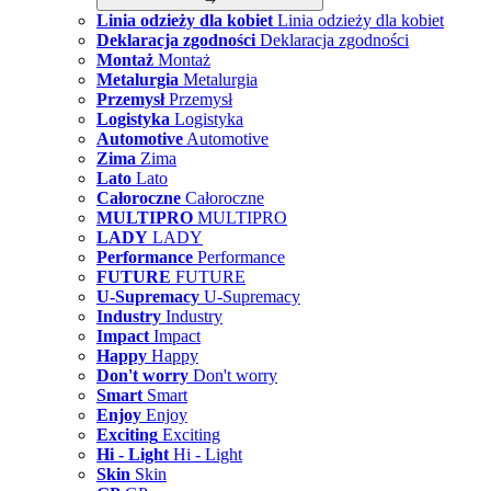
Linia odzieży dla kobiet
Linia odzieży dla kobiet
Deklaracja zgodności
Deklaracja zgodności
Montaż
Montaż
Metalurgia
Metalurgia
Przemysł
Przemysł
Logistyka
Logistyka
Automotive
Automotive
Zima
Zima
Lato
Lato
Całoroczne
Całoroczne
MULTIPRO
MULTIPRO
LADY
LADY
Performance
Performance
FUTURE
FUTURE
U-Supremacy
U-Supremacy
Industry
Industry
Impact
Impact
Happy
Happy
Don't worry
Don't worry
Smart
Smart
Enjoy
Enjoy
Exciting
Exciting
Hi - Light
Hi - Light
Skin
Skin