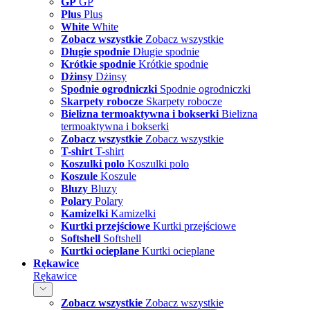
GP
GP
Plus
Plus
White
White
Zobacz wszystkie
Zobacz wszystkie
Długie spodnie
Długie spodnie
Krótkie spodnie
Krótkie spodnie
Dżinsy
Dżinsy
Spodnie ogrodniczki
Spodnie ogrodniczki
Skarpety robocze
Skarpety robocze
Bielizna termoaktywna i bokserki
Bielizna
termoaktywna i bokserki
Zobacz wszystkie
Zobacz wszystkie
T-shirt
T-shirt
Koszulki polo
Koszulki polo
Koszule
Koszule
Bluzy
Bluzy
Polary
Polary
Kamizelki
Kamizelki
Kurtki przejściowe
Kurtki przejściowe
Softshell
Softshell
Kurtki ocieplane
Kurtki ocieplane
Rękawice
Rękawice
Zobacz wszystkie
Zobacz wszystkie