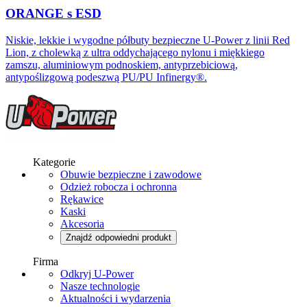
ORANGE s ESD
Niskie, lekkie i wygodne półbuty bezpieczne U-Power z linii Red
Lion, z cholewką z ultra oddychającego nylonu i miękkiego
zamszu, aluminiowym podnoskiem, antyprzebiciową,
antypoślizgową podeszwą PU/PU Infinergy®.
Kategorie
Obuwie bezpieczne i zawodowe
Odzież robocza i ochronna
Rękawice
Kaski
Akcesoria
Znajdź odpowiedni produkt
Firma
Odkryj U-Power
Nasze technologie
Aktualności i wydarzenia