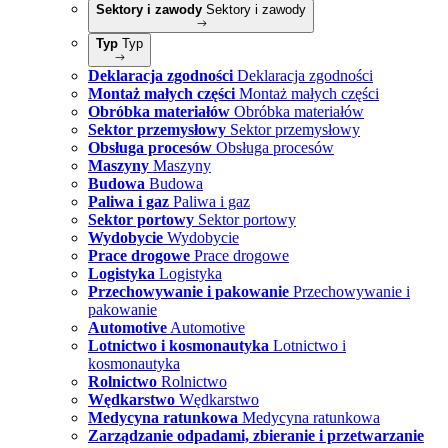
Sektory i zawody
Sektory i zawody
Typ
Typ
Deklaracja zgodności
Deklaracja zgodności
Montaż małych części
Montaż małych części
Obróbka materiałów
Obróbka materiałów
Sektor przemysłowy
Sektor przemysłowy
Obsługa procesów
Obsługa procesów
Maszyny
Maszyny
Budowa
Budowa
Paliwa i gaz
Paliwa i gaz
Sektor portowy
Sektor portowy
Wydobycie
Wydobycie
Prace drogowe
Prace drogowe
Logistyka
Logistyka
Przechowywanie i pakowanie
Przechowywanie i
pakowanie
Automotive
Automotive
Lotnictwo i kosmonautyka
Lotnictwo i
kosmonautyka
Rolnictwo
Rolnictwo
Wędkarstwo
Wędkarstwo
Medycyna ratunkowa
Medycyna ratunkowa
Zarządzanie odpadami, zbieranie i przetwarzanie