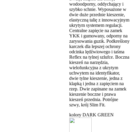
wodoodporny, oddychający i
szybko schnie. Wyposażone w
dwie duże przednie kieszenie,
elastyczną talię z innowacyjnym
ukrytym systemem regulacji.
Centralne zapięcie na zamek
YKK i gumowany, odporny na
zarysowania guzik. Podkreślony
karczek dla lepszej ochrony
odcinka lędźwiowego i taśma
Reflex na tylnej szlufce. Boczna
kieszeń na narzędzia,
wielofunkcyjna z ukrytym
uchwytem na identyfikator,
dwie tylne kieszenie, jedna z
klapką i jedna z zapięciem na
rzep. Dwie zapinane na zamek
kieszenie boczne i prawa
kieszeń przednia. Potrójne
szwy, krój Slim Fit.
kolory
DARK GREEN