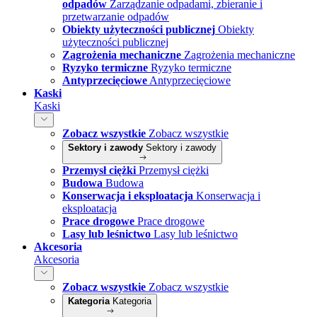
odpadów
Zarządzanie odpadami, zbieranie i
przetwarzanie odpadów
Obiekty użyteczności publicznej
Obiekty
użyteczności publicznej
Zagrożenia mechaniczne
Zagrożenia mechaniczne
Ryzyko termiczne
Ryzyko termiczne
Antyprzecięciowe
Antyprzecięciowe
Kaski
Kaski
Zobacz wszystkie
Zobacz wszystkie
Sektory i zawody
Sektory i zawody
Przemysł ciężki
Przemysł ciężki
Budowa
Budowa
Konserwacja i eksploatacja
Konserwacja i
eksploatacja
Prace drogowe
Prace drogowe
Lasy lub leśnictwo
Lasy lub leśnictwo
Akcesoria
Akcesoria
Zobacz wszystkie
Zobacz wszystkie
Kategoria
Kategoria