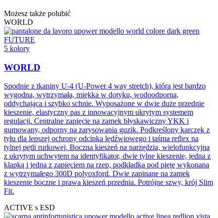
Możesz także polubić
WORLD
FUTURE
5 kolory
WORLD
Spodnie z tkaniny U-4 (U-Power 4 way stretch), która jest bardzo
wygodna, wytrzymała, miękka w dotyku, wodoodporna,
oddychająca i szybko schnie. Wyposażone w dwie duże przednie
kieszenie, elastyczny pas z innowacyjnym ukrytym systemem
regulacji. Centralne zapięcie na zamek błyskawiczny YKK i
gumowany, odporny na zarysowania guzik. Podkreślony karczek z
tyłu dla lepszej ochrony odcinka lędźwiowego i taśma reﬂex na
tylnej pętli rurkowej. Boczna kieszeń na narzędzia, wielofunkcyjna
z ukrytym uchwytem na identyfikator, dwie tylne kieszenie, jedna z
klapką i jedna z zapięciem na rzep, podkładka pod piętę wykonana
z wytrzymałego 300D polyoxford. Dwie zapinane na zamek
kieszenie boczne i prawa kieszeń przednia. Potrójne szwy, krój Slim
Fit.
ACTIVE s ESD