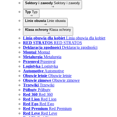
Sektory i zawody
Sektory i zawody
Typ
Typ
Linie obuwia
Linie obuwia
Klasa ochrony
Klasa ochrony
Linia obuwia dla kobiet
Linia obuwia dla kobiet
RED STRATOS
RED STRATOS
Deklaracja zgodności
Deklaracja zgodności
Montaż
Montaż
Metalurgia
Metalurgia
Przemysł
Przemysł
Logistyka
Logistyka
Automotive
Automotive
Obuwie letnie
Obuwie letnie
Obuwie zimowe
Obuwie zimowe
Trzewiki
Trzewiki
Półbuty
Półbuty
Red 360
Red 360
Red Lion
Red Lion
Red Ego
Red Ego
Red Premium
Red Premium
Red Leve
Red Leve