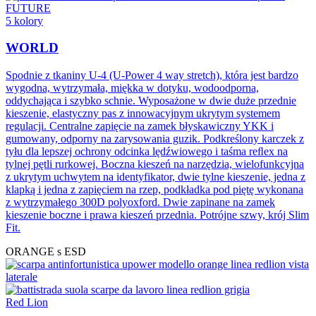
FUTURE
5 kolory
WORLD
Spodnie z tkaniny U-4 (U-Power 4 way stretch), która jest bardzo
wygodna, wytrzymała, miękka w dotyku, wodoodporna,
oddychająca i szybko schnie. Wyposażone w dwie duże przednie
kieszenie, elastyczny pas z innowacyjnym ukrytym systemem
regulacji. Centralne zapięcie na zamek błyskawiczny YKK i
gumowany, odporny na zarysowania guzik. Podkreślony karczek z
tyłu dla lepszej ochrony odcinka lędźwiowego i taśma reﬂex na
tylnej pętli rurkowej. Boczna kieszeń na narzędzia, wielofunkcyjna
z ukrytym uchwytem na identyfikator, dwie tylne kieszenie, jedna z
klapką i jedna z zapięciem na rzep, podkładka pod piętę wykonana
z wytrzymałego 300D polyoxford. Dwie zapinane na zamek
kieszenie boczne i prawa kieszeń przednia. Potrójne szwy, krój Slim
Fit.
ORANGE s ESD
Red Lion