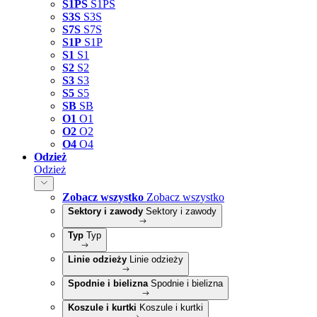
S1PS
S1PS
S3S
S3S
S7S
S7S
S1P
S1P
S1
S1
S2
S2
S3
S3
S5
S5
SB
SB
O1
O1
O2
O2
O4
O4
Odzież
Odzież
Zobacz wszystko
Zobacz wszystko
Sektory i zawody
Sektory i zawody
Typ
Typ
Linie odzieży
Linie odzieży
Spodnie i bielizna
Spodnie i bielizna
Koszule i kurtki
Koszule i kurtki