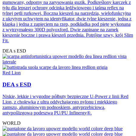
gumowany, odporny na zarysowania guzik. Podkreślony karczek z
tyłu dla lepszej ochrony odcinka lędźwiowego i taśma reﬂex na
tylnej pętli rurkowej. Boczna kieszeń na narzędzia, wielofunkcyjna
z ukrytym uchwytem na identyfikator, dwie tylne kieszenie, jedna z
klapką i jedna z zapięciem na rzep, podkładka pod piętę wykonana
z wytrzymałego 300D polyoxford. Dwie zapinane na zamek
kieszenie boczne i prawa kieszeń przednia. Potrójne szwy, krój Slim
Fit.
DEA s ESD
Red Lion
DEA s ESD
Niskie, lekkie i wygodne półbuty bezpieczne U-Power z linii Red
Lion, z cholewką z ultra oddychającego nylonu i miękkiego
zamszu, aluminiowym podnoskiem, antyprzebiciową,
antypoślizgową podeszwą PU/PU Infinergy®.
WORLD