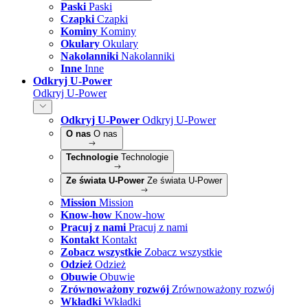
Paski
Paski
Czapki
Czapki
Kominy
Kominy
Okulary
Okulary
Nakolanniki
Nakolanniki
Inne
Inne
Odkryj U-Power
Odkryj U-Power
Odkryj U-Power
Odkryj U-Power
O nas
O nas
Technologie
Technologie
Ze świata U-Power
Ze świata U-Power
Mission
Mission
Know-how
Know-how
Pracuj z nami
Pracuj z nami
Kontakt
Kontakt
Zobacz wszystkie
Zobacz wszystkie
Odzież
Odzież
Obuwie
Obuwie
Zrównoważony rozwój
Zrównoważony rozwój
Wkładki
Wkładki