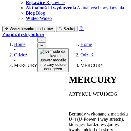
Rękawice
Rękawice
Aktualności i wydarzenia
Aktualności i wydarzenia
Blog
Blog
Wideo
Wideo
Wyszukiwarka produktów
Szukaj
Znajdź dystrybutora
Home
Home
•
•
Odzież
Odzież
•
•
MERCURY
MERCURY
MERCURY
ARTYKUŁ WFU196DG
Bermudy wykonane z materiału
U-4 (U-Power 4 way stretch),
który jest bardzo wygodny,
trwały, miękki dla skóry,