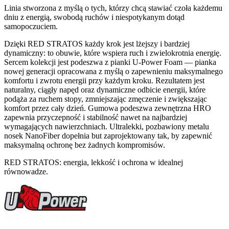
Linia stworzona z myślą o tych, którzy chcą stawiać czoła każdemu
dniu z energią, swobodą ruchów i niespotykanym dotąd
samopoczuciem.
Dzięki RED STRATOS każdy krok jest lżejszy i bardziej
dynamiczny: to obuwie, które wspiera ruch i zwielokrotnia energię.
Sercem kolekcji jest podeszwa z pianki U-Power Foam — pianka
nowej generacji opracowana z myślą o zapewnieniu maksymalnego
komfortu i zwrotu energii przy każdym kroku. Rezultatem jest
naturalny, ciągły napęd oraz dynamiczne odbicie energii, które
podąża za ruchem stopy, zmniejszając zmęczenie i zwiększając
komfort przez cały dzień. Gumowa podeszwa zewnętrzna HRO
zapewnia przyczepność i stabilność nawet na najbardziej
wymagających nawierzchniach. Ultralekki, pozbawiony metalu
nosek NanoFiber dopełnia but zaprojektowany tak, by zapewnić
maksymalną ochronę bez żadnych kompromisów.
RED STRATOS: energia, lekkość i ochrona w idealnej
równowadze.