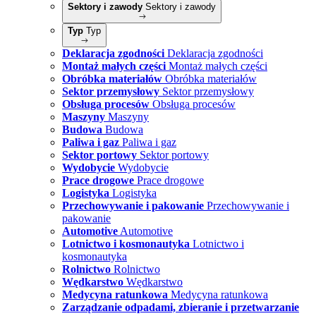
Sektory i zawody
Sektory i zawody
Typ
Typ
Deklaracja zgodności
Deklaracja zgodności
Montaż małych części
Montaż małych części
Obróbka materiałów
Obróbka materiałów
Sektor przemysłowy
Sektor przemysłowy
Obsługa procesów
Obsługa procesów
Maszyny
Maszyny
Budowa
Budowa
Paliwa i gaz
Paliwa i gaz
Sektor portowy
Sektor portowy
Wydobycie
Wydobycie
Prace drogowe
Prace drogowe
Logistyka
Logistyka
Przechowywanie i pakowanie
Przechowywanie i
pakowanie
Automotive
Automotive
Lotnictwo i kosmonautyka
Lotnictwo i
kosmonautyka
Rolnictwo
Rolnictwo
Wędkarstwo
Wędkarstwo
Medycyna ratunkowa
Medycyna ratunkowa
Zarządzanie odpadami, zbieranie i przetwarzanie