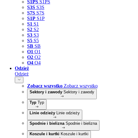
S1PS
S1PS
S3S
S3S
S7S
S7S
S1P
S1P
S1
S1
S2
S2
S3
S3
S5
S5
SB
SB
O1
O1
O2
O2
O4
O4
Odzież
Odzież
Zobacz wszystko
Zobacz wszystko
Sektory i zawody
Sektory i zawody
Typ
Typ
Linie odzieży
Linie odzieży
Spodnie i bielizna
Spodnie i bielizna
Koszule i kurtki
Koszule i kurtki