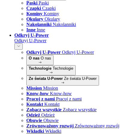
Paski
Paski
Czapki
Czapki
Kominy
Kominy
Okulary
Okulary
Nakolanniki
Nakolanniki
Inne
Inne
Odkryj U-Power
Odkryj U-Power
Odkryj U-Power
Odkryj U-Power
O nas
O nas
Technologie
Technologie
Ze świata U-Power
Ze świata U-Power
Mission
Mission
Know-how
Know-how
Pracuj z nami
Pracuj z nami
Kontakt
Kontakt
Zobacz wszystkie
Zobacz wszystkie
Odzież
Odzież
Obuwie
Obuwie
Zrównoważony rozwój
Zrównoważony rozwój
Wkładki
Wkładki