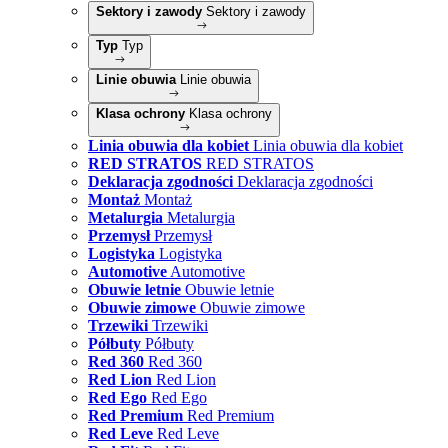
Sektory i zawody
Sektory i zawody
Typ
Typ
Linie obuwia
Linie obuwia
Klasa ochrony
Klasa ochrony
Linia obuwia dla kobiet
Linia obuwia dla kobiet
RED STRATOS
RED STRATOS
Deklaracja zgodności
Deklaracja zgodności
Montaż
Montaż
Metalurgia
Metalurgia
Przemysł
Przemysł
Logistyka
Logistyka
Automotive
Automotive
Obuwie letnie
Obuwie letnie
Obuwie zimowe
Obuwie zimowe
Trzewiki
Trzewiki
Półbuty
Półbuty
Red 360
Red 360
Red Lion
Red Lion
Red Ego
Red Ego
Red Premium
Red Premium
Red Leve
Red Leve