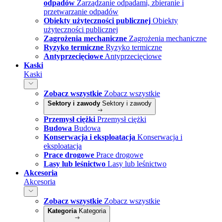
odpadów
Zarządzanie odpadami, zbieranie i
przetwarzanie odpadów
Obiekty użyteczności publicznej
Obiekty
użyteczności publicznej
Zagrożenia mechaniczne
Zagrożenia mechaniczne
Ryzyko termiczne
Ryzyko termiczne
Antyprzecięciowe
Antyprzecięciowe
Kaski
Kaski
Zobacz wszystkie
Zobacz wszystkie
Sektory i zawody
Sektory i zawody
Przemysł ciężki
Przemysł ciężki
Budowa
Budowa
Konserwacja i eksploatacja
Konserwacja i
eksploatacja
Prace drogowe
Prace drogowe
Lasy lub leśnictwo
Lasy lub leśnictwo
Akcesoria
Akcesoria
Zobacz wszystkie
Zobacz wszystkie
Kategoria
Kategoria