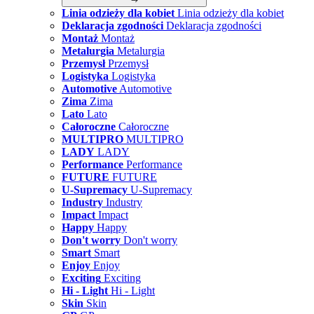
Linia odzieży dla kobiet
Linia odzieży dla kobiet
Deklaracja zgodności
Deklaracja zgodności
Montaż
Montaż
Metalurgia
Metalurgia
Przemysł
Przemysł
Logistyka
Logistyka
Automotive
Automotive
Zima
Zima
Lato
Lato
Całoroczne
Całoroczne
MULTIPRO
MULTIPRO
LADY
LADY
Performance
Performance
FUTURE
FUTURE
U-Supremacy
U-Supremacy
Industry
Industry
Impact
Impact
Happy
Happy
Don't worry
Don't worry
Smart
Smart
Enjoy
Enjoy
Exciting
Exciting
Hi - Light
Hi - Light
Skin
Skin