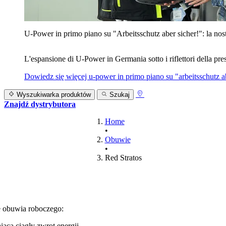
U‑Power in primo piano su "Arbeitsschutz aber sicher!": la nost
L'espansione di U‑Power in Germania sotto i riflettori della prest
Dowiedz się więcej
u‑power in primo piano su "arbeitsschutz ab
Wyszukiwarka produktów
Szukaj
Znajdź dystrybutora
Home
•
Obuwie
•
Red Stratos
ie obuwia roboczego:
ca ciągły zwrot energii,