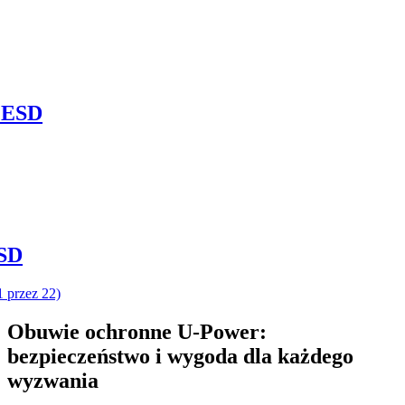
ESD
SD
1 przez 22)
Obuwie ochronne U‑Power:
bezpieczeństwo i wygoda dla każdego
wyzwania