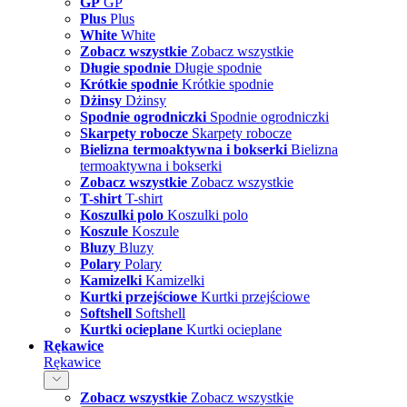
GP
GP
Plus
Plus
White
White
Zobacz wszystkie
Zobacz wszystkie
Długie spodnie
Długie spodnie
Krótkie spodnie
Krótkie spodnie
Dżinsy
Dżinsy
Spodnie ogrodniczki
Spodnie ogrodniczki
Skarpety robocze
Skarpety robocze
Bielizna termoaktywna i bokserki
Bielizna
termoaktywna i bokserki
Zobacz wszystkie
Zobacz wszystkie
T-shirt
T-shirt
Koszulki polo
Koszulki polo
Koszule
Koszule
Bluzy
Bluzy
Polary
Polary
Kamizelki
Kamizelki
Kurtki przejściowe
Kurtki przejściowe
Softshell
Softshell
Kurtki ocieplane
Kurtki ocieplane
Rękawice
Rękawice
Zobacz wszystkie
Zobacz wszystkie