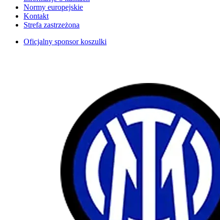
Normy europejskie
Kontakt
Strefa zastrzeżona
Oficjalny sponsor koszulki