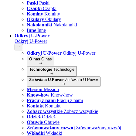
Paski
Paski
Czapki
Czapki
Kominy
Kominy
Okulary
Okulary
Nakolanniki
Nakolanniki
Inne
Inne
Odkryj U-Power
Odkryj U-Power
Odkryj U-Power
Odkryj U-Power
O nas
O nas
Technologie
Technologie
Ze świata U-Power
Ze świata U-Power
Mission
Mission
Know-how
Know-how
Pracuj z nami
Pracuj z nami
Kontakt
Kontakt
Zobacz wszystkie
Zobacz wszystkie
Odzież
Odzież
Obuwie
Obuwie
Zrównoważony rozwój
Zrównoważony rozwój
Wkładki
Wkładki