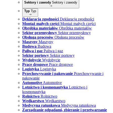
Sektory i zawody
Sektory i zawody
Typ
Typ
Deklaracja zgodności
Deklaracja zgodności
Montaż małych części
Montaż małych części
Obróbka materiałów
Obróbka materiałów
Sektor przemysłowy
Sektor przemysłowy
Obsługa procesów
Obsługa procesów
Maszyny
Maszyny
Budowa
Budowa
Paliwa i gaz
Paliwa i gaz
Sektor portowy
Sektor portowy
Wydobycie
Wydobycie
Prace drogowe
Prace drogowe
Logistyka
Logistyka
Przechowywanie i pakowanie
Przechowywanie i
pakowanie
Automotive
Automotive
Lotnictwo i kosmonautyka
Lotnictwo i
kosmonautyka
Rolnictwo
Rolnictwo
Wędkarstwo
Wędkarstwo
Medycyna ratunkowa
Medycyna ratunkowa
Zarządzanie odpadami, zbieranie i przetwarzanie