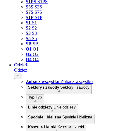
S1PS
S1PS
S3S
S3S
S7S
S7S
S1P
S1P
S1
S1
S2
S2
S3
S3
S5
S5
SB
SB
O1
O1
O2
O2
O4
O4
Odzież
Odzież
Zobacz wszystko
Zobacz wszystko
Sektory i zawody
Sektory i zawody
Typ
Typ
Linie odzieży
Linie odzieży
Spodnie i bielizna
Spodnie i bielizna
Koszule i kurtki
Koszule i kurtki