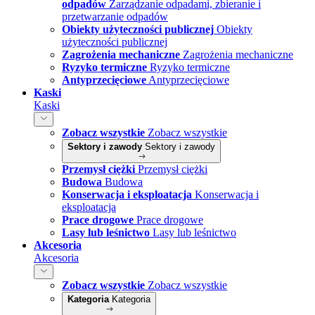
odpadów
Zarządzanie odpadami, zbieranie i
przetwarzanie odpadów
Obiekty użyteczności publicznej
Obiekty
użyteczności publicznej
Zagrożenia mechaniczne
Zagrożenia mechaniczne
Ryzyko termiczne
Ryzyko termiczne
Antyprzecięciowe
Antyprzecięciowe
Kaski
Kaski
Zobacz wszystkie
Zobacz wszystkie
Sektory i zawody
Sektory i zawody
Przemysł ciężki
Przemysł ciężki
Budowa
Budowa
Konserwacja i eksploatacja
Konserwacja i
eksploatacja
Prace drogowe
Prace drogowe
Lasy lub leśnictwo
Lasy lub leśnictwo
Akcesoria
Akcesoria
Zobacz wszystkie
Zobacz wszystkie
Kategoria
Kategoria