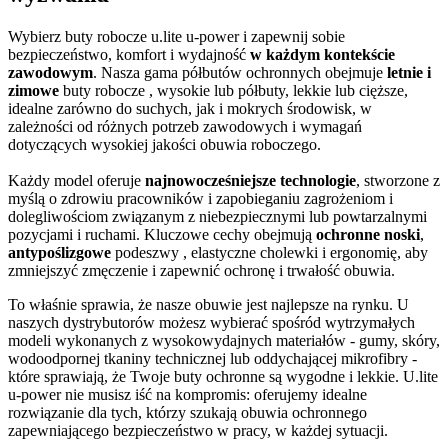
Wybierz buty robocze u.lite u-power i zapewnij sobie
bezpieczeństwo, komfort i wydajność
w każdym kontekście
zawodowym
. Nasza gama półbutów ochronnych obejmuje
letnie i
zimowe
buty robocze , wysokie lub półbuty, lekkie lub cięższe,
idealne zarówno do suchych, jak i mokrych środowisk, w
zależności od różnych potrzeb zawodowych i wymagań
dotyczących wysokiej jakości obuwia roboczego.
Każdy model oferuje
najnowocześniejsze technologie
, stworzone z
myślą o zdrowiu pracowników i zapobieganiu zagrożeniom i
dolegliwościom związanym z niebezpiecznymi lub powtarzalnymi
pozycjami i ruchami. Kluczowe cechy obejmują
ochronne noski
,
antypoślizgowe
podeszwy , elastyczne cholewki i ergonomię, aby
zmniejszyć zmęczenie i zapewnić ochronę i trwałość obuwia.
To właśnie sprawia, że nasze obuwie jest najlepsze na rynku. U
naszych dystrybutorów możesz wybierać spośród wytrzymałych
modeli wykonanych z wysokowydajnych materiałów - gumy, skóry,
wodoodpornej tkaniny technicznej lub oddychającej mikrofibry -
które sprawiają, że Twoje buty ochronne są wygodne i lekkie. U.lite
u-power nie musisz iść na kompromis: oferujemy idealne
rozwiązanie dla tych, którzy szukają obuwia ochronnego
zapewniającego bezpieczeństwo w pracy, w każdej sytuacji.