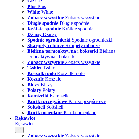
GP
GP
Plus
Plus
White
White
Zobacz wszystkie
Zobacz wszystkie
Długie spodnie
Długie spodnie
Krótkie spodnie
Krótkie spodnie
Dżinsy
Dżinsy
Spodnie ogrodniczki
Spodnie ogrodniczki
Skarpety robocze
Skarpety robocze
Bielizna termoaktywna i bokserki
Bielizna
termoaktywna i bokserki
Zobacz wszystkie
Zobacz wszystkie
T-shirt
T-shirt
Koszulki polo
Koszulki polo
Koszule
Koszule
Bluzy
Bluzy
Polary
Polary
Kamizelki
Kamizelki
Kurtki przejściowe
Kurtki przejściowe
Softshell
Softshell
Kurtki ocieplane
Kurtki ocieplane
Rękawice
Rękawice
Zobacz wszystkie
Zobacz wszystkie