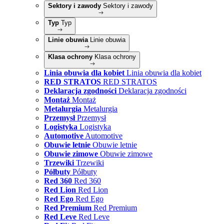
Sektory i zawody
Sektory i zawody
Typ
Typ
Linie obuwia
Linie obuwia
Klasa ochrony
Klasa ochrony
Linia obuwia dla kobiet
Linia obuwia dla kobiet
RED STRATOS
RED STRATOS
Deklaracja zgodności
Deklaracja zgodności
Montaż
Montaż
Metalurgia
Metalurgia
Przemysł
Przemysł
Logistyka
Logistyka
Automotive
Automotive
Obuwie letnie
Obuwie letnie
Obuwie zimowe
Obuwie zimowe
Trzewiki
Trzewiki
Półbuty
Półbuty
Red 360
Red 360
Red Lion
Red Lion
Red Ego
Red Ego
Red Premium
Red Premium
Red Leve
Red Leve