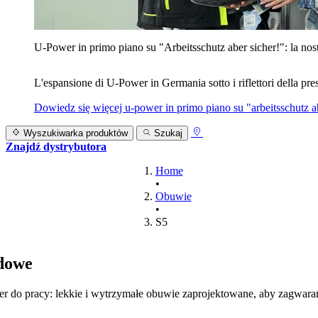
U‑Power in primo piano su "Arbeitsschutz aber sicher!": la nost
L'espansione di U‑Power in Germania sotto i riflettori della prest
Dowiedz się więcej
u‑power in primo piano su "arbeitsschutz ab
Wyszukiwarka produktów
Szukaj
Znajdź dystrybutora
Home
•
Obuwie
•
S5
dowe
 do pracy: lekkie i wytrzymałe obuwie zaprojektowane, aby zagwara