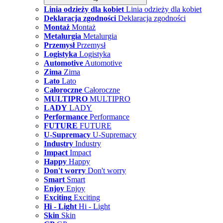
Linia odzieży dla kobiet
Linia odzieży dla kobiet
Deklaracja zgodności
Deklaracja zgodności
Montaż
Montaż
Metalurgia
Metalurgia
Przemysł
Przemysł
Logistyka
Logistyka
Automotive
Automotive
Zima
Zima
Lato
Lato
Całoroczne
Całoroczne
MULTIPRO
MULTIPRO
LADY
LADY
Performance
Performance
FUTURE
FUTURE
U-Supremacy
U-Supremacy
Industry
Industry
Impact
Impact
Happy
Happy
Don't worry
Don't worry
Smart
Smart
Enjoy
Enjoy
Exciting
Exciting
Hi - Light
Hi - Light
Skin
Skin