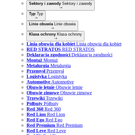
Sektory i zawody
Sektory i zawody
Typ
Typ
Linie obuwia
Linie obuwia
Klasa ochrony
Klasa ochrony
Linia obuwia dla kobiet
Linia obuwia dla kobiet
RED STRATOS
RED STRATOS
Deklaracja zgodności
Deklaracja zgodności
Montaż
Montaż
Metalurgia
Metalurgia
Przemysł
Przemysł
Logistyka
Logistyka
Automotive
Automotive
Obuwie letnie
Obuwie letnie
Obuwie zimowe
Obuwie zimowe
Trzewiki
Trzewiki
Półbuty
Półbuty
Red 360
Red 360
Red Lion
Red Lion
Red Ego
Red Ego
Red Premium
Red Premium
Red Leve
Red Leve