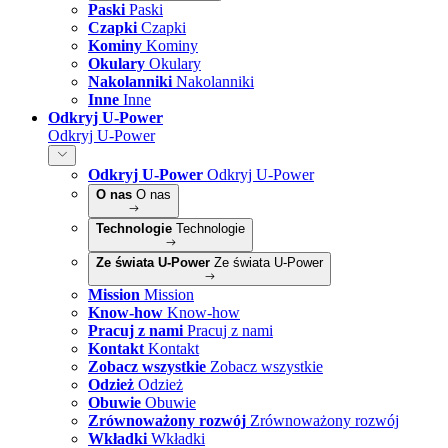
Paski
Paski
Czapki
Czapki
Kominy
Kominy
Okulary
Okulary
Nakolanniki
Nakolanniki
Inne
Inne
Odkryj U-Power
Odkryj U-Power
Odkryj U-Power
Odkryj U-Power
O nas
O nas
Technologie
Technologie
Ze świata U-Power
Ze świata U-Power
Mission
Mission
Know-how
Know-how
Pracuj z nami
Pracuj z nami
Kontakt
Kontakt
Zobacz wszystkie
Zobacz wszystkie
Odzież
Odzież
Obuwie
Obuwie
Zrównoważony rozwój
Zrównoważony rozwój
Wkładki
Wkładki