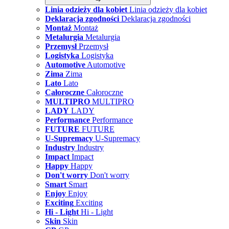
Linia odzieży dla kobiet
Linia odzieży dla kobiet
Deklaracja zgodności
Deklaracja zgodności
Montaż
Montaż
Metalurgia
Metalurgia
Przemysł
Przemysł
Logistyka
Logistyka
Automotive
Automotive
Zima
Zima
Lato
Lato
Całoroczne
Całoroczne
MULTIPRO
MULTIPRO
LADY
LADY
Performance
Performance
FUTURE
FUTURE
U-Supremacy
U-Supremacy
Industry
Industry
Impact
Impact
Happy
Happy
Don't worry
Don't worry
Smart
Smart
Enjoy
Enjoy
Exciting
Exciting
Hi - Light
Hi - Light
Skin
Skin