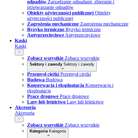
odpadów
Zarządzanie odpadami, zbieranie i
przetwarzanie odpadów
Obiekty użyteczności publicznej
Obiekty
użyteczności publicznej
Zagrożenia mechaniczne
Zagrożenia mechaniczne
Ryzyko termiczne
Ryzyko termiczne
Antyprzecięciowe
Antyprzecięciowe
Kaski
Kaski
Zobacz wszystkie
Zobacz wszystkie
Sektory i zawody
Sektory i zawody
Przemysł ciężki
Przemysł ciężki
Budowa
Budowa
Konserwacja i eksploatacja
Konserwacja i
eksploatacja
Prace drogowe
Prace drogowe
Lasy lub leśnictwo
Lasy lub leśnictwo
Akcesoria
Akcesoria
Zobacz wszystkie
Zobacz wszystkie
Kategoria
Kategoria