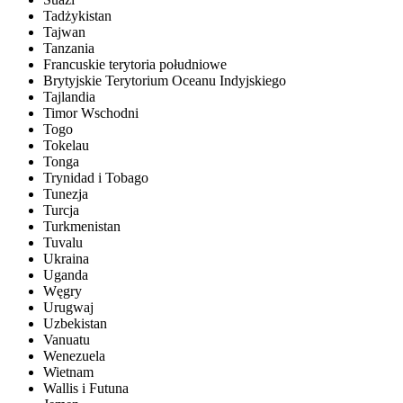
Tadżykistan
Tajwan
Tanzania
Francuskie terytoria południowe
Brytyjskie Terytorium Oceanu Indyjskiego
Tajlandia
Timor Wschodni
Togo
Tokelau
Tonga
Trynidad i Tobago
Tunezja
Turcja
Turkmenistan
Tuvalu
Ukraina
Uganda
Węgry
Urugwaj
Uzbekistan
Vanuatu
Wenezuela
Wietnam
Wallis i Futuna