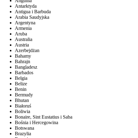
Anguilla
Antarktyda
Antigua i Barbuda
Arabia Saudyjska
Argentyna
Armenia
Aruba
Australia
Austria
Azerbejdżan
Bahamy
Bahrajn
Bangladesz
Barbados
Belgia
Belize
Benin
Bermudy
Bhutan
Białoruś
Boliwia
Bonaire, Sint Eustatius i Saba
Bośnia i Hercegowina
Botswana
Brazylia