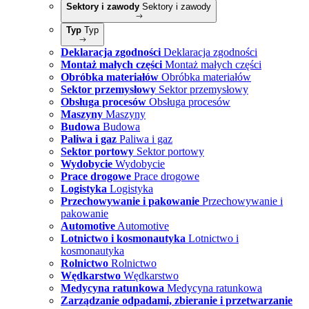
Sektory i zawody
Sektory i zawody
Typ
Typ
Deklaracja zgodności
Deklaracja zgodności
Montaż małych części
Montaż małych części
Obróbka materiałów
Obróbka materiałów
Sektor przemysłowy
Sektor przemysłowy
Obsługa procesów
Obsługa procesów
Maszyny
Maszyny
Budowa
Budowa
Paliwa i gaz
Paliwa i gaz
Sektor portowy
Sektor portowy
Wydobycie
Wydobycie
Prace drogowe
Prace drogowe
Logistyka
Logistyka
Przechowywanie i pakowanie
Przechowywanie i
pakowanie
Automotive
Automotive
Lotnictwo i kosmonautyka
Lotnictwo i
kosmonautyka
Rolnictwo
Rolnictwo
Wędkarstwo
Wędkarstwo
Medycyna ratunkowa
Medycyna ratunkowa
Zarządzanie odpadami, zbieranie i przetwarzanie