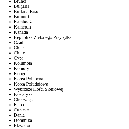
Brunei
Bułgaria
Burkina Faso
Burundi
Kambodża
Kamerun
Kanada
Republika Zielonego Przylądka
Czad
Chile
Chiny
Cypr
Kolumbia
Komory
Kongo
Korea Północna
Korea Południowa
Wybrzeże Kości Słoniowej
Kostaryka
Chorwacja
Kuba
Curaçao
Dania
Dominika
Ekwador