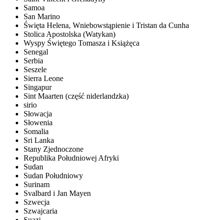
Samoa
San Marino
Święta Helena, Wniebowstąpienie i Tristan da Cunha
Stolica Apostolska (Watykan)
Wyspy Świętego Tomasza i Książęca
Senegal
Serbia
Seszele
Sierra Leone
Singapur
Sint Maarten (część niderlandzka)
sirio
Słowacja
Słowenia
Somalia
Sri Lanka
Stany Zjednoczone
Republika Południowej Afryki
Sudan
Sudan Południowy
Surinam
Svalbard i Jan Mayen
Szwecja
Szwajcaria
Suazi