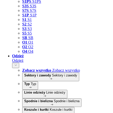
S1PS
S1PS
S3S
S3S
S7S
S7S
S1P
S1P
S1
S1
S2
S2
S3
S3
S5
S5
SB
SB
O1
O1
O2
O2
O4
O4
Odzież
Odzież
Zobacz wszystko
Zobacz wszystko
Sektory i zawody
Sektory i zawody
Typ
Typ
Linie odzieży
Linie odzieży
Spodnie i bielizna
Spodnie i bielizna
Koszule i kurtki
Koszule i kurtki