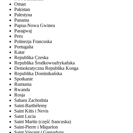
Oman
Pakistan
Palestyna
Panama
Papua-Nowa Gwinea
Paragwaj
Peru
Polinezja Francuska
Portugalia
Katar
Republika Czeska
Republika Środkowoafrykańska
Demokratyczna Republika Konga
Republika Dominikańska
Spotkanie
Rumunia
Rwanda
Rosja
Sahara Zachodnia
Saint-Barthélemy
Saint Kitts i Nevis
Saint Lucia
Saint Martin (część francuska)
Saint-Pierre i Miquelon
Saint Vincent i Grenadyny