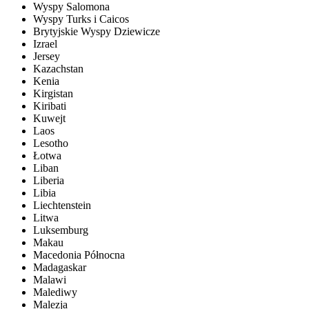
Wyspy Salomona
Wyspy Turks i Caicos
Brytyjskie Wyspy Dziewicze
Izrael
Jersey
Kazachstan
Kenia
Kirgistan
Kiribati
Kuwejt
Laos
Lesotho
Łotwa
Liban
Liberia
Libia
Liechtenstein
Litwa
Luksemburg
Makau
Macedonia Północna
Madagaskar
Malawi
Malediwy
Malezja