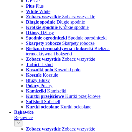
GP
GP
Plus
Plus
White
White
Zobacz wszystkie
Zobacz wszystkie
Długie spodnie
Długie spodnie
Krótkie spodnie
Krótkie spodnie
Dżinsy
Dżinsy
Spodnie ogrodniczki
Spodnie ogrodniczki
Skarpety robocze
Skarpety robocze
Bielizna termoaktywna i bokserki
Bielizna
termoaktywna i bokserki
Zobacz wszystkie
Zobacz wszystkie
T-shirt
T-shirt
Koszulki polo
Koszulki polo
Koszule
Koszule
Bluzy
Bluzy
Polary
Polary
Kamizelki
Kamizelki
Kurtki przejściowe
Kurtki przejściowe
Softshell
Softshell
Kurtki ocieplane
Kurtki ocieplane
Rękawice
Rękawice
Zobacz wszystkie
Zobacz wszystkie