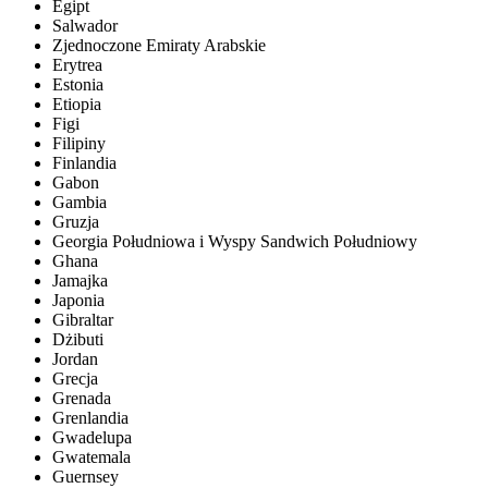
Egipt
Salwador
Zjednoczone Emiraty Arabskie
Erytrea
Estonia
Etiopia
Figi
Filipiny
Finlandia
Gabon
Gambia
Gruzja
Georgia Południowa i Wyspy Sandwich Południowy
Ghana
Jamajka
Japonia
Gibraltar
Dżibuti
Jordan
Grecja
Grenada
Grenlandia
Gwadelupa
Gwatemala
Guernsey