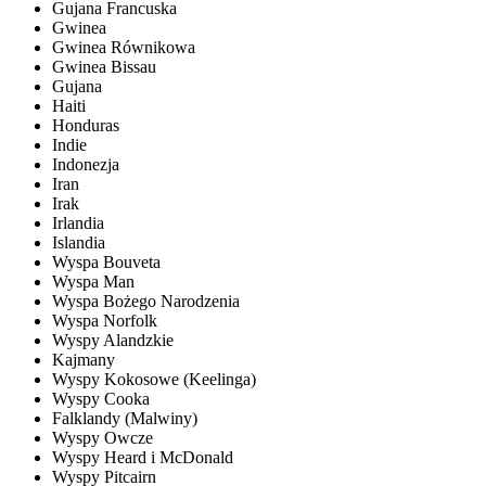
Gujana Francuska
Gwinea
Gwinea Równikowa
Gwinea Bissau
Gujana
Haiti
Honduras
Indie
Indonezja
Iran
Irak
Irlandia
Islandia
Wyspa Bouveta
Wyspa Man
Wyspa Bożego Narodzenia
Wyspa Norfolk
Wyspy Alandzkie
Kajmany
Wyspy Kokosowe (Keelinga)
Wyspy Cooka
Falklandy (Malwiny)
Wyspy Owcze
Wyspy Heard i McDonald
Wyspy Pitcairn