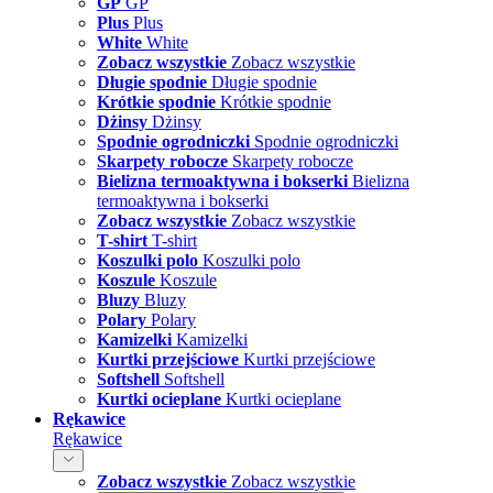
GP
GP
Plus
Plus
White
White
Zobacz wszystkie
Zobacz wszystkie
Długie spodnie
Długie spodnie
Krótkie spodnie
Krótkie spodnie
Dżinsy
Dżinsy
Spodnie ogrodniczki
Spodnie ogrodniczki
Skarpety robocze
Skarpety robocze
Bielizna termoaktywna i bokserki
Bielizna
termoaktywna i bokserki
Zobacz wszystkie
Zobacz wszystkie
T-shirt
T-shirt
Koszulki polo
Koszulki polo
Koszule
Koszule
Bluzy
Bluzy
Polary
Polary
Kamizelki
Kamizelki
Kurtki przejściowe
Kurtki przejściowe
Softshell
Softshell
Kurtki ocieplane
Kurtki ocieplane
Rękawice
Rękawice
Zobacz wszystkie
Zobacz wszystkie