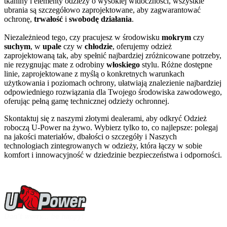
tkaniny i elementy odzieży o wysokiej widoczności, wszystkie
ubrania są szczegółowo zaprojektowane, aby zagwarantować
ochronę,
trwałość
i
swobodę działania
.
Niezależnieod tego, czy pracujesz w środowisku
mokrym
czy
suchym
, w
upale
czy w
chłodzie
, oferujemy odzież
zaprojektowaną tak, aby spełnić najbardziej zróżnicowane potrzeby,
nie rezygnując mate z odrobiny
włoskiego
stylu. Różne dostępne
linie, zaprojektowane z myślą o konkretnych warunkach
użytkowania i poziomach ochrony, ułatwiają znalezienie najbardziej
odpowiedniego rozwiązania dla Twojego środowiska zawodowego,
oferując pełną gamę technicznej odzieży ochronnej.
Skontaktuj się z naszymi złotymi dealerami, aby odkryć Odzież
roboczą U-Power na żywo. Wybierz tylko to, co najlepsze: polegaj
na jakości materiałów, dbałości o szczegóły i Naszych
technologiach zintegrowanych w odzieży, która łączy w sobie
komfort i innowacyjność w dziedzinie bezpieczeństwa i odporności.