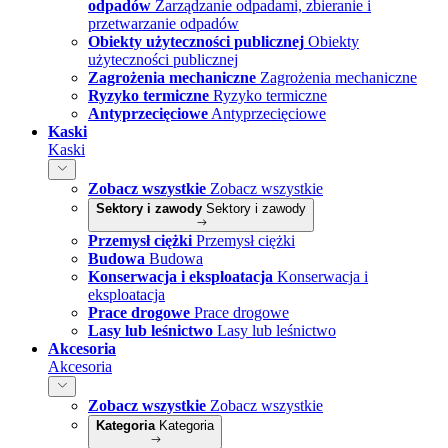
odpadów
Zarządzanie odpadami, zbieranie i
przetwarzanie odpadów
Obiekty użyteczności publicznej
Obiekty
użyteczności publicznej
Zagrożenia mechaniczne
Zagrożenia mechaniczne
Ryzyko termiczne
Ryzyko termiczne
Antyprzecięciowe
Antyprzecięciowe
Kaski
Kaski
Zobacz wszystkie
Zobacz wszystkie
Sektory i zawody
Sektory i zawody
Przemysł ciężki
Przemysł ciężki
Budowa
Budowa
Konserwacja i eksploatacja
Konserwacja i
eksploatacja
Prace drogowe
Prace drogowe
Lasy lub leśnictwo
Lasy lub leśnictwo
Akcesoria
Akcesoria
Zobacz wszystkie
Zobacz wszystkie
Kategoria
Kategoria