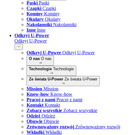
Paski
Paski
Czapki
Czapki
Kominy
Kominy
Okulary
Okulary
Nakolanniki
Nakolanniki
Inne
Inne
Odkryj U-Power
Odkryj U-Power
Odkryj U-Power
Odkryj U-Power
O nas
O nas
Technologie
Technologie
Ze świata U-Power
Ze świata U-Power
Mission
Mission
Know-how
Know-how
Pracuj z nami
Pracuj z nami
Kontakt
Kontakt
Zobacz wszystkie
Zobacz wszystkie
Odzież
Odzież
Obuwie
Obuwie
Zrównoważony rozwój
Zrównoważony rozwój
Wkładki
Wkładki