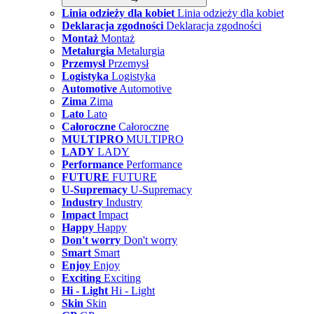
Linia odzieży dla kobiet
Linia odzieży dla kobiet
Deklaracja zgodności
Deklaracja zgodności
Montaż
Montaż
Metalurgia
Metalurgia
Przemysł
Przemysł
Logistyka
Logistyka
Automotive
Automotive
Zima
Zima
Lato
Lato
Całoroczne
Całoroczne
MULTIPRO
MULTIPRO
LADY
LADY
Performance
Performance
FUTURE
FUTURE
U-Supremacy
U-Supremacy
Industry
Industry
Impact
Impact
Happy
Happy
Don't worry
Don't worry
Smart
Smart
Enjoy
Enjoy
Exciting
Exciting
Hi - Light
Hi - Light
Skin
Skin