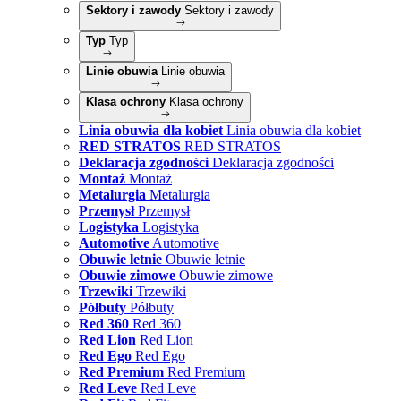
Sektory i zawody
Sektory i zawody
Typ
Typ
Linie obuwia
Linie obuwia
Klasa ochrony
Klasa ochrony
Linia obuwia dla kobiet
Linia obuwia dla kobiet
RED STRATOS
RED STRATOS
Deklaracja zgodności
Deklaracja zgodności
Montaż
Montaż
Metalurgia
Metalurgia
Przemysł
Przemysł
Logistyka
Logistyka
Automotive
Automotive
Obuwie letnie
Obuwie letnie
Obuwie zimowe
Obuwie zimowe
Trzewiki
Trzewiki
Półbuty
Półbuty
Red 360
Red 360
Red Lion
Red Lion
Red Ego
Red Ego
Red Premium
Red Premium
Red Leve
Red Leve