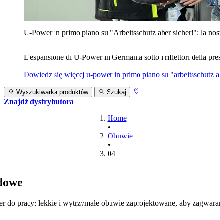
U‑Power in primo piano su "Arbeitsschutz aber sicher!": la nost
L'espansione di U‑Power in Germania sotto i riflettori della prest
Dowiedz się więcej
u‑power in primo piano su "arbeitsschutz ab
Wyszukiwarka produktów
Szukaj
Znajdź dystrybutora
Home
•
Obuwie
•
04
dowe
 do pracy: lekkie i wytrzymałe obuwie zaprojektowane, aby zagwara