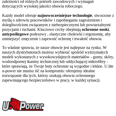
zależności od różnych potrzeb zawodowych i wymagań
dotyczących wysokiej jakości obuwia roboczego.
Każdy model oferuje
najnowocześniejsze technologie
, stworzone z
myślą o zdrowiu pracowników i zapobieganiu zagrożeniom i
dolegliwościom związanym z niebezpiecznymi lub powtarzalnymi
pozycjami i ruchami. Kluczowe cechy obejmują
ochronne noski
,
antypoślizgowe
podeszwy , elastyczne cholewki i ergonomię, aby
zmniejszyć zmęczenie i zapewnić ochronę i trwałość obuwia.
To właśnie sprawia, że nasze obuwie jest najlepsze na rynku. W
naszych dystrybutorach możesz wybierać spośród wytrzymałych
modeli wykonanych z wysokowydajnych materiałów - gumy, skóry,
wodoodpornej tkaniny technicznej lub oddychającej mikrofibry -
które sprawiają, że Twoje buty ochronne są wygodne i lekkie. U.lite
u-power nie musisz iść na kompromis: oferujemy idealne
rozwiązanie dla tych, którzy szukają obuwia ochronnego
zapewniającego bezpieczeństwo w pracy, w każdej sytuacji.