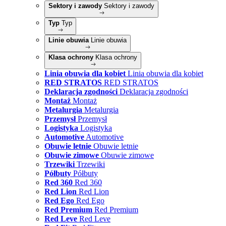
Sektory i zawody
Sektory i zawody
Typ
Typ
Linie obuwia
Linie obuwia
Klasa ochrony
Klasa ochrony
Linia obuwia dla kobiet
Linia obuwia dla kobiet
RED STRATOS
RED STRATOS
Deklaracja zgodności
Deklaracja zgodności
Montaż
Montaż
Metalurgia
Metalurgia
Przemysł
Przemysł
Logistyka
Logistyka
Automotive
Automotive
Obuwie letnie
Obuwie letnie
Obuwie zimowe
Obuwie zimowe
Trzewiki
Trzewiki
Półbuty
Półbuty
Red 360
Red 360
Red Lion
Red Lion
Red Ego
Red Ego
Red Premium
Red Premium
Red Leve
Red Leve