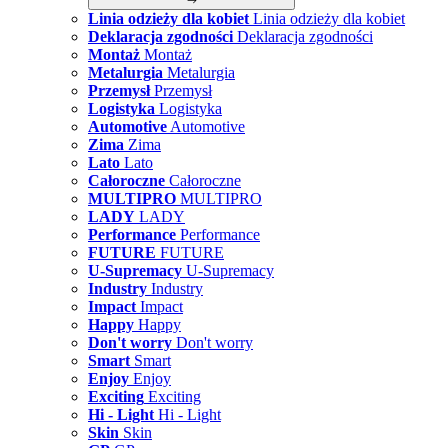
Linia odzieży dla kobiet
Linia odzieży dla kobiet
Deklaracja zgodności
Deklaracja zgodności
Montaż
Montaż
Metalurgia
Metalurgia
Przemysł
Przemysł
Logistyka
Logistyka
Automotive
Automotive
Zima
Zima
Lato
Lato
Całoroczne
Całoroczne
MULTIPRO
MULTIPRO
LADY
LADY
Performance
Performance
FUTURE
FUTURE
U-Supremacy
U-Supremacy
Industry
Industry
Impact
Impact
Happy
Happy
Don't worry
Don't worry
Smart
Smart
Enjoy
Enjoy
Exciting
Exciting
Hi - Light
Hi - Light
Skin
Skin