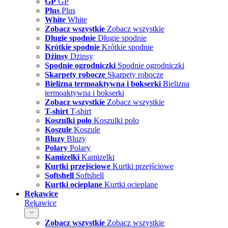
GP
GP
Plus
Plus
White
White
Zobacz wszystkie
Zobacz wszystkie
Długie spodnie
Długie spodnie
Krótkie spodnie
Krótkie spodnie
Dżinsy
Dżinsy
Spodnie ogrodniczki
Spodnie ogrodniczki
Skarpety robocze
Skarpety robocze
Bielizna termoaktywna i bokserki
Bielizna
termoaktywna i bokserki
Zobacz wszystkie
Zobacz wszystkie
T-shirt
T-shirt
Koszulki polo
Koszulki polo
Koszule
Koszule
Bluzy
Bluzy
Polary
Polary
Kamizelki
Kamizelki
Kurtki przejściowe
Kurtki przejściowe
Softshell
Softshell
Kurtki ocieplane
Kurtki ocieplane
Rękawice
Rękawice
Zobacz wszystkie
Zobacz wszystkie