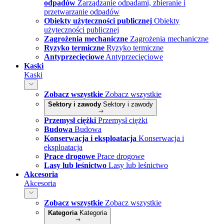
odpadów
Zarządzanie odpadami, zbieranie i
przetwarzanie odpadów
Obiekty użyteczności publicznej
Obiekty
użyteczności publicznej
Zagrożenia mechaniczne
Zagrożenia mechaniczne
Ryzyko termiczne
Ryzyko termiczne
Antyprzecięciowe
Antyprzecięciowe
Kaski
Kaski
Zobacz wszystkie
Zobacz wszystkie
Sektory i zawody
Sektory i zawody
Przemysł ciężki
Przemysł ciężki
Budowa
Budowa
Konserwacja i eksploatacja
Konserwacja i
eksploatacja
Prace drogowe
Prace drogowe
Lasy lub leśnictwo
Lasy lub leśnictwo
Akcesoria
Akcesoria
Zobacz wszystkie
Zobacz wszystkie
Kategoria
Kategoria