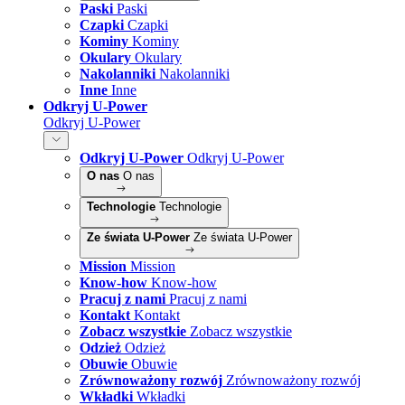
Paski
Paski
Czapki
Czapki
Kominy
Kominy
Okulary
Okulary
Nakolanniki
Nakolanniki
Inne
Inne
Odkryj U-Power
Odkryj U-Power
Odkryj U-Power
Odkryj U-Power
O nas
O nas
Technologie
Technologie
Ze świata U-Power
Ze świata U-Power
Mission
Mission
Know-how
Know-how
Pracuj z nami
Pracuj z nami
Kontakt
Kontakt
Zobacz wszystkie
Zobacz wszystkie
Odzież
Odzież
Obuwie
Obuwie
Zrównoważony rozwój
Zrównoważony rozwój
Wkładki
Wkładki