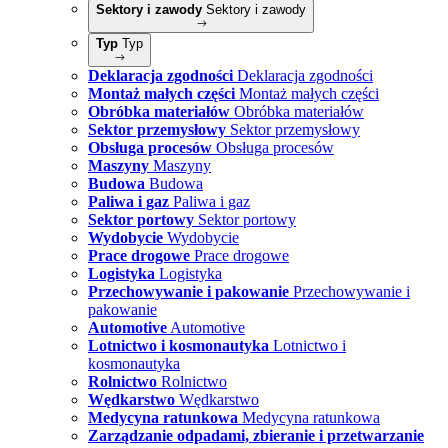
Sektory i zawody
Sektory i zawody
Typ
Typ
Deklaracja zgodności
Deklaracja zgodności
Montaż małych części
Montaż małych części
Obróbka materiałów
Obróbka materiałów
Sektor przemysłowy
Sektor przemysłowy
Obsługa procesów
Obsługa procesów
Maszyny
Maszyny
Budowa
Budowa
Paliwa i gaz
Paliwa i gaz
Sektor portowy
Sektor portowy
Wydobycie
Wydobycie
Prace drogowe
Prace drogowe
Logistyka
Logistyka
Przechowywanie i pakowanie
Przechowywanie i
pakowanie
Automotive
Automotive
Lotnictwo i kosmonautyka
Lotnictwo i
kosmonautyka
Rolnictwo
Rolnictwo
Wędkarstwo
Wędkarstwo
Medycyna ratunkowa
Medycyna ratunkowa
Zarządzanie odpadami, zbieranie i przetwarzanie