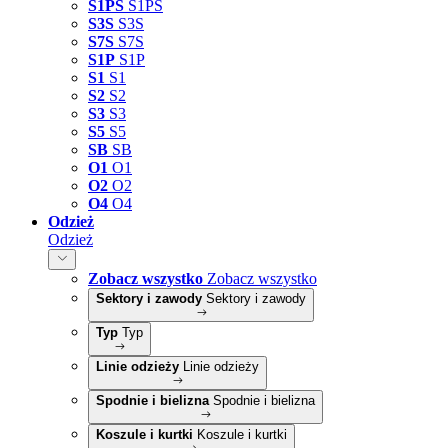
S1PS
S1PS
S3S
S3S
S7S
S7S
S1P
S1P
S1
S1
S2
S2
S3
S3
S5
S5
SB
SB
O1
O1
O2
O2
O4
O4
Odzież
Odzież
Zobacz wszystko
Zobacz wszystko
Sektory i zawody
Sektory i zawody
Typ
Typ
Linie odzieży
Linie odzieży
Spodnie i bielizna
Spodnie i bielizna
Koszule i kurtki
Koszule i kurtki