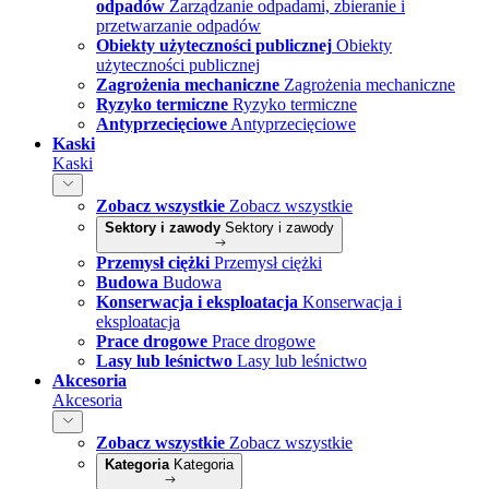
odpadów
Zarządzanie odpadami, zbieranie i
przetwarzanie odpadów
Obiekty użyteczności publicznej
Obiekty
użyteczności publicznej
Zagrożenia mechaniczne
Zagrożenia mechaniczne
Ryzyko termiczne
Ryzyko termiczne
Antyprzecięciowe
Antyprzecięciowe
Kaski
Kaski
Zobacz wszystkie
Zobacz wszystkie
Sektory i zawody
Sektory i zawody
Przemysł ciężki
Przemysł ciężki
Budowa
Budowa
Konserwacja i eksploatacja
Konserwacja i
eksploatacja
Prace drogowe
Prace drogowe
Lasy lub leśnictwo
Lasy lub leśnictwo
Akcesoria
Akcesoria
Zobacz wszystkie
Zobacz wszystkie
Kategoria
Kategoria