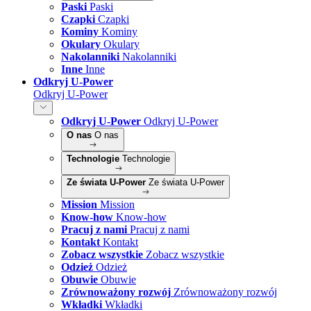
Paski
Paski
Czapki
Czapki
Kominy
Kominy
Okulary
Okulary
Nakolanniki
Nakolanniki
Inne
Inne
Odkryj U-Power
Odkryj U-Power
Odkryj U-Power
Odkryj U-Power
O nas
O nas
Technologie
Technologie
Ze świata U-Power
Ze świata U-Power
Mission
Mission
Know-how
Know-how
Pracuj z nami
Pracuj z nami
Kontakt
Kontakt
Zobacz wszystkie
Zobacz wszystkie
Odzież
Odzież
Obuwie
Obuwie
Zrównoważony rozwój
Zrównoważony rozwój
Wkładki
Wkładki