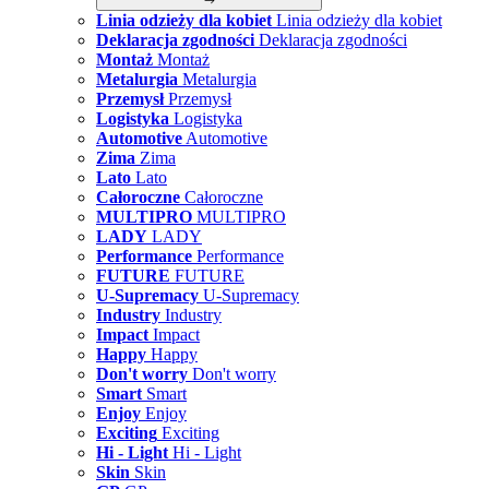
Linia odzieży dla kobiet
Linia odzieży dla kobiet
Deklaracja zgodności
Deklaracja zgodności
Montaż
Montaż
Metalurgia
Metalurgia
Przemysł
Przemysł
Logistyka
Logistyka
Automotive
Automotive
Zima
Zima
Lato
Lato
Całoroczne
Całoroczne
MULTIPRO
MULTIPRO
LADY
LADY
Performance
Performance
FUTURE
FUTURE
U-Supremacy
U-Supremacy
Industry
Industry
Impact
Impact
Happy
Happy
Don't worry
Don't worry
Smart
Smart
Enjoy
Enjoy
Exciting
Exciting
Hi - Light
Hi - Light
Skin
Skin