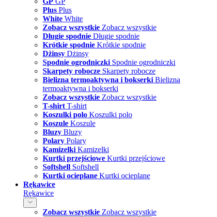
GP
GP
Plus
Plus
White
White
Zobacz wszystkie
Zobacz wszystkie
Długie spodnie
Długie spodnie
Krótkie spodnie
Krótkie spodnie
Dżinsy
Dżinsy
Spodnie ogrodniczki
Spodnie ogrodniczki
Skarpety robocze
Skarpety robocze
Bielizna termoaktywna i bokserki
Bielizna
termoaktywna i bokserki
Zobacz wszystkie
Zobacz wszystkie
T-shirt
T-shirt
Koszulki polo
Koszulki polo
Koszule
Koszule
Bluzy
Bluzy
Polary
Polary
Kamizelki
Kamizelki
Kurtki przejściowe
Kurtki przejściowe
Softshell
Softshell
Kurtki ocieplane
Kurtki ocieplane
Rękawice
Rękawice
Zobacz wszystkie
Zobacz wszystkie