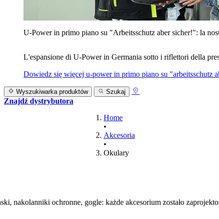
U‑Power in primo piano su "Arbeitsschutz aber sicher!": la nost
L'espansione di U‑Power in Germania sotto i riflettori della prest
Dowiedz się więcej
u‑power in primo piano su "arbeitsschutz ab
Wyszukiwarka produktów
Szukaj
Znajdź dystrybutora
Home
•
Akcesoria
•
Okulary
ski, nakolanniki ochronne, gogle: każde akcesorium zostało zaprojekto