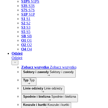
S1PS
S1PS
S3S
S3S
S7S
S7S
S1P
S1P
S1
S1
S2
S2
S3
S3
S5
S5
SB
SB
O1
O1
O2
O2
O4
O4
Odzież
Odzież
Zobacz wszystko
Zobacz wszystko
Sektory i zawody
Sektory i zawody
Typ
Typ
Linie odzieży
Linie odzieży
Spodnie i bielizna
Spodnie i bielizna
Koszule i kurtki
Koszule i kurtki