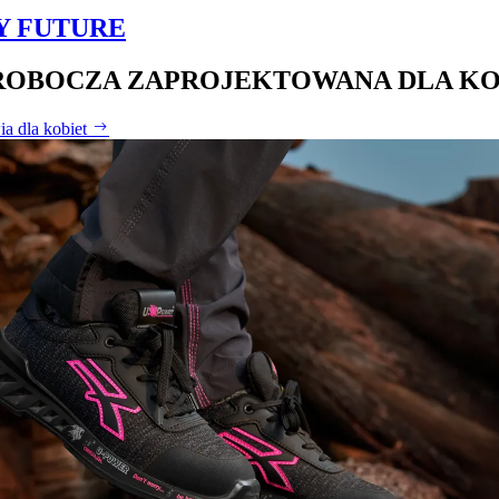
Y FUTURE
ROBOCZA ZAPROJEKTOWANA DLA KO
ia dla kobiet