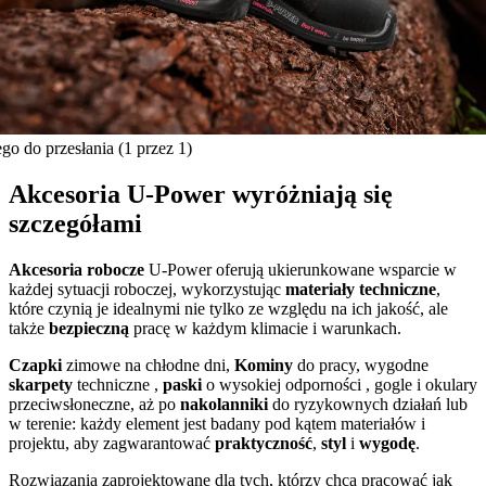
ego do przesłania
(1 przez 1)
Akcesoria U‑Power wyróżniają się
szczegółami
Akcesoria robocze
U-Power oferują ukierunkowane wsparcie w
każdej sytuacji roboczej, wykorzystując
materiały techniczne
,
które czynią je idealnymi nie tylko ze względu na ich jakość, ale
także
bezpieczną
pracę w każdym klimacie i warunkach.
Czapki
zimowe na chłodne dni,
Kominy
do pracy, wygodne
skarpety
techniczne ,
paski
o wysokiej odporności , gogle i okulary
przeciwsłoneczne, aż po
nakolanniki
do ryzykownych działań lub
w terenie: każdy element jest badany pod kątem materiałów i
projektu, aby zagwarantować
praktyczność
,
styl
i
wygodę
.
Rozwiązania zaprojektowane dla tych, którzy chcą pracować jak