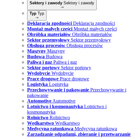
Sektory i zawody
Sektory i zawody
Typ
Typ
Deklaracja zgodności
Deklaracja zgodności
Montaż małych części
Montaż małych części
Obróbka materiałów
Obróbka materiałów
Sektor przemysłowy
Sektor przemysłowy
Obsługa procesów
Obsługa procesów
Maszyny
Maszyny
Budowa
Budowa
Paliwa i gaz
Paliwa i gaz
Sektor portowy
Sektor portowy
Wydobycie
Wydobycie
Prace drogowe
Prace drogowe
Logistyka
Logistyka
Przechowywanie i pakowanie
Przechowywanie i
pakowanie
Automotive
Automotive
Lotnictwo i kosmonautyka
Lotnictwo i
kosmonautyka
Rolnictwo
Rolnictwo
Wędkarstwo
Wędkarstwo
Medycyna ratunkowa
Medycyna ratunkowa
Zarządzanie odpadami, zbieranie i przetwarzanie