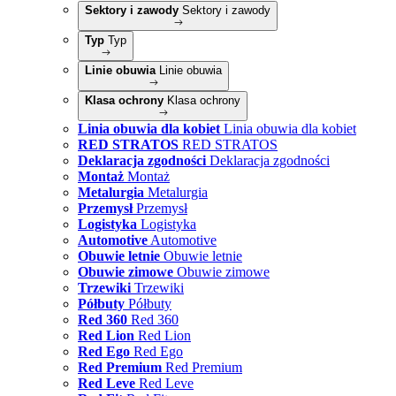
Sektory i zawody
Sektory i zawody
Typ
Typ
Linie obuwia
Linie obuwia
Klasa ochrony
Klasa ochrony
Linia obuwia dla kobiet
Linia obuwia dla kobiet
RED STRATOS
RED STRATOS
Deklaracja zgodności
Deklaracja zgodności
Montaż
Montaż
Metalurgia
Metalurgia
Przemysł
Przemysł
Logistyka
Logistyka
Automotive
Automotive
Obuwie letnie
Obuwie letnie
Obuwie zimowe
Obuwie zimowe
Trzewiki
Trzewiki
Półbuty
Półbuty
Red 360
Red 360
Red Lion
Red Lion
Red Ego
Red Ego
Red Premium
Red Premium
Red Leve
Red Leve