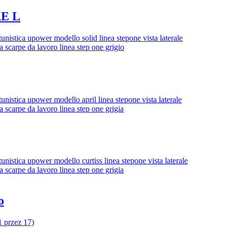
E L
o
1 przez 17)