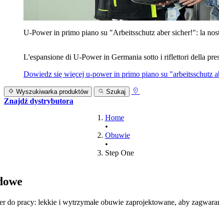
U‑Power in primo piano su "Arbeitsschutz aber sicher!": la nost
L'espansione di U‑Power in Germania sotto i riflettori della prest
Dowiedz się więcej
u‑power in primo piano su "arbeitsschutz ab
Wyszukiwarka produktów
Szukaj
Znajdź dystrybutora
Home
•
Obuwie
•
Step One
dowe
 do pracy: lekkie i wytrzymałe obuwie zaprojektowane, aby zagwara