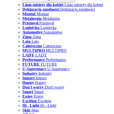
Linia odzieży dla kobiet
Linia odzieży dla kobiet
Deklaracja zgodności
Deklaracja zgodności
Montaż
Montaż
Metalurgia
Metalurgia
Przemysł
Przemysł
Logistyka
Logistyka
Automotive
Automotive
Zima
Zima
Lato
Lato
Całoroczne
Całoroczne
MULTIPRO
MULTIPRO
LADY
LADY
Performance
Performance
FUTURE
FUTURE
U-Supremacy
U-Supremacy
Industry
Industry
Impact
Impact
Happy
Happy
Don't worry
Don't worry
Smart
Smart
Enjoy
Enjoy
Exciting
Exciting
Hi - Light
Hi - Light
Skin
Skin