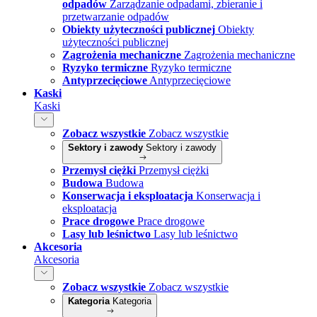
odpadów
Zarządzanie odpadami, zbieranie i
przetwarzanie odpadów
Obiekty użyteczności publicznej
Obiekty
użyteczności publicznej
Zagrożenia mechaniczne
Zagrożenia mechaniczne
Ryzyko termiczne
Ryzyko termiczne
Antyprzecięciowe
Antyprzecięciowe
Kaski
Kaski
Zobacz wszystkie
Zobacz wszystkie
Sektory i zawody
Sektory i zawody
Przemysł ciężki
Przemysł ciężki
Budowa
Budowa
Konserwacja i eksploatacja
Konserwacja i
eksploatacja
Prace drogowe
Prace drogowe
Lasy lub leśnictwo
Lasy lub leśnictwo
Akcesoria
Akcesoria
Zobacz wszystkie
Zobacz wszystkie
Kategoria
Kategoria