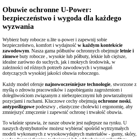
Obuwie ochronne U‑Power:
bezpieczeństwo i wygoda dla każdego
wyzwania
Wybierz buty robocze u.lite u-power i zapewnij sobie
bezpieczeństwo, komfort i wydajność
w każdym kontekście
zawodowym
. Nasza gama półbutów ochronnych obejmuje
letnie i
zimowe
buty robocze , wysokie lub półbuty, lekkie lub cięższe,
idealne zarówno do suchych, jak i mokrych środowisk, w
zależności od różnych potrzeb zawodowych i wymagań
dotyczących wysokiej jakości obuwia roboczego.
Każdy model oferuje
najnowocześniejsze technologie
, stworzone z
myślą o zdrowiu pracowników i zapobieganiu zagrożeniom i
dolegliwościom związanym z niebezpiecznymi lub powtarzalnymi
pozycjami i ruchami. Kluczowe cechy obejmują
ochronne noski
,
antypoślizgowe
podeszwy , elastyczne cholewki i ergonomię, aby
zmniejszyć zmęczenie i zapewnić ochronę i trwałość obuwia.
To właśnie sprawia, że nasze obuwie jest najlepsze na rynku. U
naszych dystrybutorów możesz wybierać spośród wytrzymałych
modeli wykonanych z wysokowydajnych materiałów - gumy, skóry,