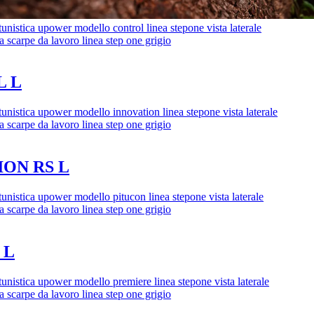
 L
ION RS L
 L