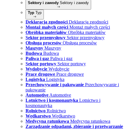
Sektory i zawody
Sektory i zawody
Typ
Typ
Deklaracja zgodności
Deklaracja zgodności
Montaż małych części
Montaż małych części
Obróbka materiałów
Obróbka materiałów
Sektor przemysłowy
Sektor przemysłowy
Obsługa procesów
Obsługa procesów
Maszyny
Maszyny
Budowa
Budowa
Paliwa i gaz
Paliwa i gaz
Sektor portowy
Sektor portowy
Wydobycie
Wydobycie
Prace drogowe
Prace drogowe
Logistyka
Logistyka
Przechowywanie i pakowanie
Przechowywanie i
pakowanie
Automotive
Automotive
Lotnictwo i kosmonautyka
Lotnictwo i
kosmonautyka
Rolnictwo
Rolnictwo
Wędkarstwo
Wędkarstwo
Medycyna ratunkowa
Medycyna ratunkowa
Zarządzanie odpadami, zbieranie i przetwarzanie