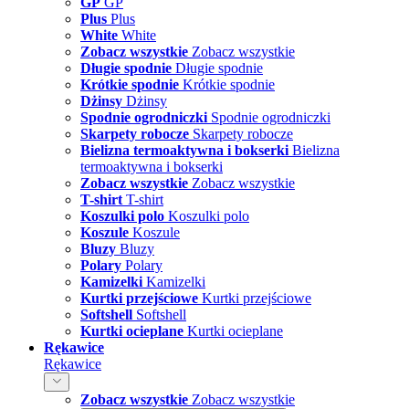
GP
GP
Plus
Plus
White
White
Zobacz wszystkie
Zobacz wszystkie
Długie spodnie
Długie spodnie
Krótkie spodnie
Krótkie spodnie
Dżinsy
Dżinsy
Spodnie ogrodniczki
Spodnie ogrodniczki
Skarpety robocze
Skarpety robocze
Bielizna termoaktywna i bokserki
Bielizna
termoaktywna i bokserki
Zobacz wszystkie
Zobacz wszystkie
T-shirt
T-shirt
Koszulki polo
Koszulki polo
Koszule
Koszule
Bluzy
Bluzy
Polary
Polary
Kamizelki
Kamizelki
Kurtki przejściowe
Kurtki przejściowe
Softshell
Softshell
Kurtki ocieplane
Kurtki ocieplane
Rękawice
Rękawice
Zobacz wszystkie
Zobacz wszystkie