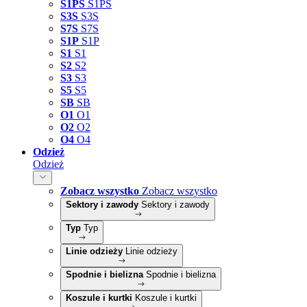
S1PS
S1PS
S3S
S3S
S7S
S7S
S1P
S1P
S1
S1
S2
S2
S3
S3
S5
S5
SB
SB
O1
O1
O2
O2
O4
O4
Odzież
Odzież
Zobacz wszystko
Zobacz wszystko
Sektory i zawody
Sektory i zawody
Typ
Typ
Linie odzieży
Linie odzieży
Spodnie i bielizna
Spodnie i bielizna
Koszule i kurtki
Koszule i kurtki