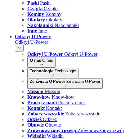
Paski
Paski
Czapki
Czapki
Kominy
Kominy
Okulary
Okulary
Nakolanniki
Nakolanniki
Inne
Inne
Odkryj U-Power
Odkryj U-Power
Odkryj U-Power
Odkryj U-Power
O nas
O nas
Technologie
Technologie
Ze świata U-Power
Ze świata U-Power
Mission
Mission
Know-how
Know-how
Pracuj z nami
Pracuj z nami
Kontakt
Kontakt
Zobacz wszystkie
Zobacz wszystkie
Odzież
Odzież
Obuwie
Obuwie
Zrównoważony rozwój
Zrównoważony rozwój
Wkładki
Wkładki