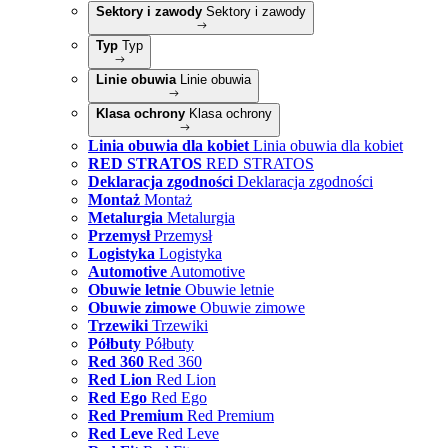
Sektory i zawody
Sektory i zawody
Typ
Typ
Linie obuwia
Linie obuwia
Klasa ochrony
Klasa ochrony
Linia obuwia dla kobiet
Linia obuwia dla kobiet
RED STRATOS
RED STRATOS
Deklaracja zgodności
Deklaracja zgodności
Montaż
Montaż
Metalurgia
Metalurgia
Przemysł
Przemysł
Logistyka
Logistyka
Automotive
Automotive
Obuwie letnie
Obuwie letnie
Obuwie zimowe
Obuwie zimowe
Trzewiki
Trzewiki
Półbuty
Półbuty
Red 360
Red 360
Red Lion
Red Lion
Red Ego
Red Ego
Red Premium
Red Premium
Red Leve
Red Leve