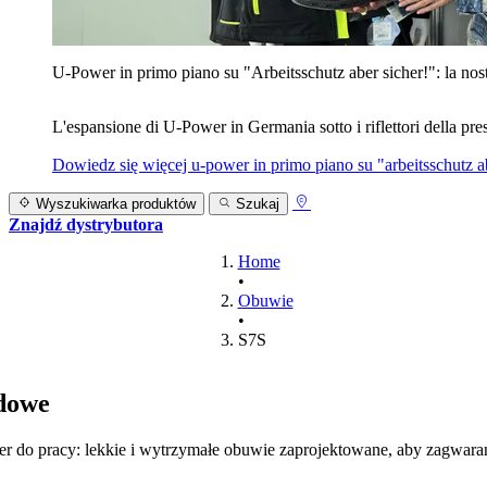
U‑Power in primo piano su "Arbeitsschutz aber sicher!": la nost
L'espansione di U‑Power in Germania sotto i riflettori della prest
Dowiedz się więcej
u‑power in primo piano su "arbeitsschutz ab
Wyszukiwarka produktów
Szukaj
Znajdź dystrybutora
Home
•
Obuwie
•
S7S
dowe
 do pracy: lekkie i wytrzymałe obuwie zaprojektowane, aby zagwara