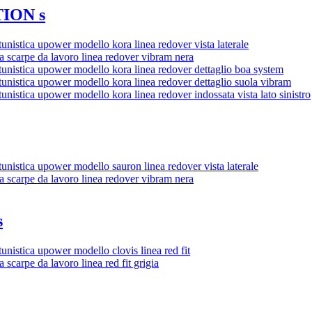
ION s
s