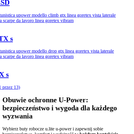
ESD
TX s
X s
1 przez 13)
Obuwie ochronne U‑Power:
bezpieczeństwo i wygoda dla każdego
wyzwania
Wybierz buty robocze u.lite u-power i zapewnij sobie