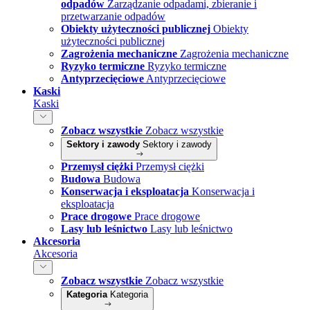
odpadów
Zarządzanie odpadami, zbieranie i
przetwarzanie odpadów
Obiekty użyteczności publicznej
Obiekty
użyteczności publicznej
Zagrożenia mechaniczne
Zagrożenia mechaniczne
Ryzyko termiczne
Ryzyko termiczne
Antyprzecięciowe
Antyprzecięciowe
Kaski
Kaski
Zobacz wszystkie
Zobacz wszystkie
Sektory i zawody
Sektory i zawody
Przemysł ciężki
Przemysł ciężki
Budowa
Budowa
Konserwacja i eksploatacja
Konserwacja i
eksploatacja
Prace drogowe
Prace drogowe
Lasy lub leśnictwo
Lasy lub leśnictwo
Akcesoria
Akcesoria
Zobacz wszystkie
Zobacz wszystkie
Kategoria
Kategoria