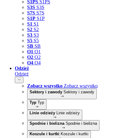
S1PS
S1PS
S3S
S3S
S7S
S7S
S1P
S1P
S1
S1
S2
S2
S3
S3
S5
S5
SB
SB
O1
O1
O2
O2
O4
O4
Odzież
Odzież
Zobacz wszystko
Zobacz wszystko
Sektory i zawody
Sektory i zawody
Typ
Typ
Linie odzieży
Linie odzieży
Spodnie i bielizna
Spodnie i bielizna
Koszule i kurtki
Koszule i kurtki