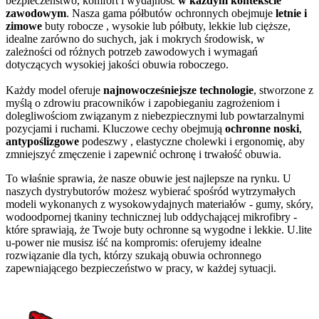
bezpieczeństwo, komfort i wydajność
w każdym kontekście
zawodowym
. Nasza gama półbutów ochronnych obejmuje
letnie i
zimowe
buty robocze , wysokie lub półbuty, lekkie lub cięższe,
idealne zarówno do suchych, jak i mokrych środowisk, w
zależności od różnych potrzeb zawodowych i wymagań
dotyczących wysokiej jakości obuwia roboczego.
Każdy model oferuje
najnowocześniejsze technologie
, stworzone z
myślą o zdrowiu pracowników i zapobieganiu zagrożeniom i
dolegliwościom związanym z niebezpiecznymi lub powtarzalnymi
pozycjami i ruchami. Kluczowe cechy obejmują
ochronne noski
,
antypoślizgowe
podeszwy , elastyczne cholewki i ergonomię, aby
zmniejszyć zmęczenie i zapewnić ochronę i trwałość obuwia.
To właśnie sprawia, że nasze obuwie jest najlepsze na rynku. U
naszych dystrybutorów możesz wybierać spośród wytrzymałych
modeli wykonanych z wysokowydajnych materiałów - gumy, skóry,
wodoodpornej tkaniny technicznej lub oddychającej mikrofibry -
które sprawiają, że Twoje buty ochronne są wygodne i lekkie. U.lite
u-power nie musisz iść na kompromis: oferujemy idealne
rozwiązanie dla tych, którzy szukają obuwia ochronnego
zapewniającego bezpieczeństwo w pracy, w każdej sytuacji.