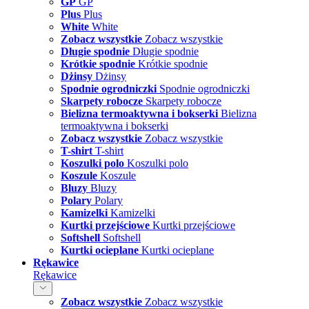
GP
GP
Plus
Plus
White
White
Zobacz wszystkie
Zobacz wszystkie
Długie spodnie
Długie spodnie
Krótkie spodnie
Krótkie spodnie
Dżinsy
Dżinsy
Spodnie ogrodniczki
Spodnie ogrodniczki
Skarpety robocze
Skarpety robocze
Bielizna termoaktywna i bokserki
Bielizna
termoaktywna i bokserki
Zobacz wszystkie
Zobacz wszystkie
T-shirt
T-shirt
Koszulki polo
Koszulki polo
Koszule
Koszule
Bluzy
Bluzy
Polary
Polary
Kamizelki
Kamizelki
Kurtki przejściowe
Kurtki przejściowe
Softshell
Softshell
Kurtki ocieplane
Kurtki ocieplane
Rękawice
Rękawice
Zobacz wszystkie
Zobacz wszystkie