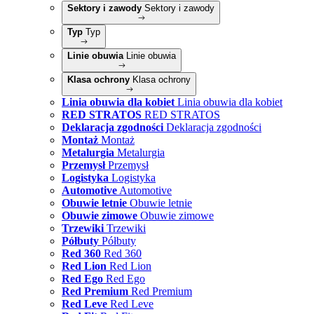
Sektory i zawody
Sektory i zawody
Typ
Typ
Linie obuwia
Linie obuwia
Klasa ochrony
Klasa ochrony
Linia obuwia dla kobiet
Linia obuwia dla kobiet
RED STRATOS
RED STRATOS
Deklaracja zgodności
Deklaracja zgodności
Montaż
Montaż
Metalurgia
Metalurgia
Przemysł
Przemysł
Logistyka
Logistyka
Automotive
Automotive
Obuwie letnie
Obuwie letnie
Obuwie zimowe
Obuwie zimowe
Trzewiki
Trzewiki
Półbuty
Półbuty
Red 360
Red 360
Red Lion
Red Lion
Red Ego
Red Ego
Red Premium
Red Premium
Red Leve
Red Leve