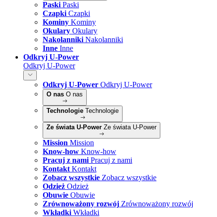
Paski
Paski
Czapki
Czapki
Kominy
Kominy
Okulary
Okulary
Nakolanniki
Nakolanniki
Inne
Inne
Odkryj U-Power
Odkryj U-Power
Odkryj U-Power
Odkryj U-Power
O nas
O nas
Technologie
Technologie
Ze świata U-Power
Ze świata U-Power
Mission
Mission
Know-how
Know-how
Pracuj z nami
Pracuj z nami
Kontakt
Kontakt
Zobacz wszystkie
Zobacz wszystkie
Odzież
Odzież
Obuwie
Obuwie
Zrównoważony rozwój
Zrównoważony rozwój
Wkładki
Wkładki