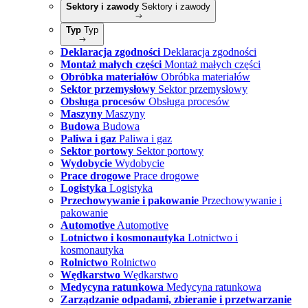
Sektory i zawody
Sektory i zawody
Typ
Typ
Deklaracja zgodności
Deklaracja zgodności
Montaż małych części
Montaż małych części
Obróbka materiałów
Obróbka materiałów
Sektor przemysłowy
Sektor przemysłowy
Obsługa procesów
Obsługa procesów
Maszyny
Maszyny
Budowa
Budowa
Paliwa i gaz
Paliwa i gaz
Sektor portowy
Sektor portowy
Wydobycie
Wydobycie
Prace drogowe
Prace drogowe
Logistyka
Logistyka
Przechowywanie i pakowanie
Przechowywanie i
pakowanie
Automotive
Automotive
Lotnictwo i kosmonautyka
Lotnictwo i
kosmonautyka
Rolnictwo
Rolnictwo
Wędkarstwo
Wędkarstwo
Medycyna ratunkowa
Medycyna ratunkowa
Zarządzanie odpadami, zbieranie i przetwarzanie