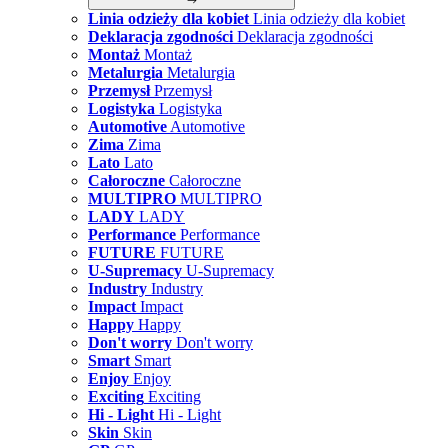
Linia odzieży dla kobiet
Linia odzieży dla kobiet
Deklaracja zgodności
Deklaracja zgodności
Montaż
Montaż
Metalurgia
Metalurgia
Przemysł
Przemysł
Logistyka
Logistyka
Automotive
Automotive
Zima
Zima
Lato
Lato
Całoroczne
Całoroczne
MULTIPRO
MULTIPRO
LADY
LADY
Performance
Performance
FUTURE
FUTURE
U-Supremacy
U-Supremacy
Industry
Industry
Impact
Impact
Happy
Happy
Don't worry
Don't worry
Smart
Smart
Enjoy
Enjoy
Exciting
Exciting
Hi - Light
Hi - Light
Skin
Skin