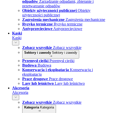
odpadów
Zarządzanie odpadami, zbieranie i
przetwarzanie odpadów
Obiekty użyteczności publicznej
Obiekty
użyteczności publicznej
Zagrożenia mechaniczne
Zagrożenia mechaniczne
Ryzyko termiczne
Ryzyko termiczne
Antyprzecięciowe
Antyprzecięciowe
Kaski
Kaski
Zobacz wszystkie
Zobacz wszystkie
Sektory i zawody
Sektory i zawody
Przemysł ciężki
Przemysł ciężki
Budowa
Budowa
Konserwacja i eksploatacja
Konserwacja i
eksploatacja
Prace drogowe
Prace drogowe
Lasy lub leśnictwo
Lasy lub leśnictwo
Akcesoria
Akcesoria
Zobacz wszystkie
Zobacz wszystkie
Kategoria
Kategoria