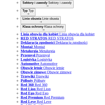
Sektory i zawody
Sektory i zawody
Typ
Typ
Linie obuwia
Linie obuwia
Klasa ochrony
Klasa ochrony
Linia obuwia dla kobiet
Linia obuwia dla kobiet
RED STRATOS
RED STRATOS
Deklaracja zgodności
Deklaracja zgodności
Montaż
Montaż
Metalurgia
Metalurgia
Przemysł
Przemysł
Logistyka
Logistyka
Automotive
Automotive
Obuwie letnie
Obuwie letnie
Obuwie zimowe
Obuwie zimowe
Trzewiki
Trzewiki
Półbuty
Półbuty
Red 360
Red 360
Red Lion
Red Lion
Red Ego
Red Ego
Red Premium
Red Premium
Red Leve
Red Leve