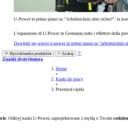
U‑Power in primo piano su "Arbeitsschutz aber sicher!": la nost
L'espansione di U‑Power in Germania sotto i riflettori della prest
Dowiedz się więcej
u‑power in primo piano su "arbeitsschutz ab
Wyszukiwarka produktów
Szukaj
Znajdź dystrybutora
Home
•
Kaski do pracy
•
Przemysł ciężki
cie
. Odkryj kaski U‑Power, zaprojektowane z myślą o Twoim
codzie