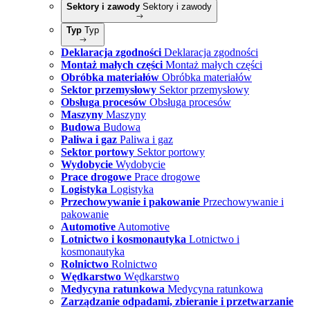
Sektory i zawody
Sektory i zawody
Typ
Typ
Deklaracja zgodności
Deklaracja zgodności
Montaż małych części
Montaż małych części
Obróbka materiałów
Obróbka materiałów
Sektor przemysłowy
Sektor przemysłowy
Obsługa procesów
Obsługa procesów
Maszyny
Maszyny
Budowa
Budowa
Paliwa i gaz
Paliwa i gaz
Sektor portowy
Sektor portowy
Wydobycie
Wydobycie
Prace drogowe
Prace drogowe
Logistyka
Logistyka
Przechowywanie i pakowanie
Przechowywanie i
pakowanie
Automotive
Automotive
Lotnictwo i kosmonautyka
Lotnictwo i
kosmonautyka
Rolnictwo
Rolnictwo
Wędkarstwo
Wędkarstwo
Medycyna ratunkowa
Medycyna ratunkowa
Zarządzanie odpadami, zbieranie i przetwarzanie