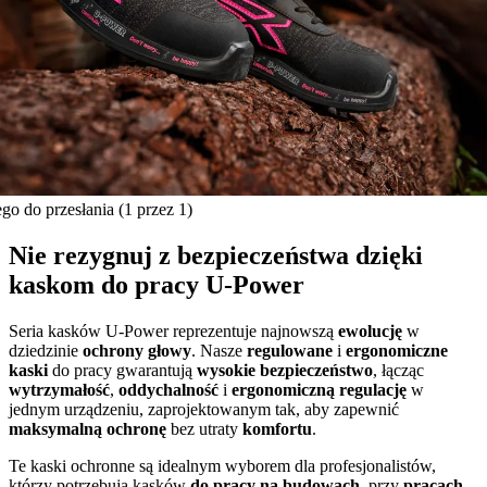
ego do przesłania
(1 przez 1)
Nie rezygnuj z bezpieczeństwa dzięki
kaskom do pracy U‑Power
Seria kasków U-Power reprezentuje najnowszą
ewolucję
w
dziedzinie
ochrony głowy
. Nasze
regulowane
i
ergonomiczne
kaski
do pracy gwarantują
wysokie bezpieczeństwo
, łącząc
wytrzymałość
,
oddychalność
i
ergonomiczną regulację
w
jednym urządzeniu, zaprojektowanym tak, aby zapewnić
maksymalną ochronę
bez utraty
komfortu
.
Te kaski ochronne są idealnym wyborem dla profesjonalistów,
którzy potrzebują kasków
do pracy na budowach
, przy
pracach