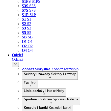
S1PS
S1PS
S3S
S3S
S7S
S7S
S1P
S1P
S1
S1
S2
S2
S3
S3
S5
S5
SB
SB
O1
O1
O2
O2
O4
O4
Odzież
Odzież
Zobacz wszystko
Zobacz wszystko
Sektory i zawody
Sektory i zawody
Typ
Typ
Linie odzieży
Linie odzieży
Spodnie i bielizna
Spodnie i bielizna
Koszule i kurtki
Koszule i kurtki