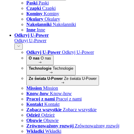
Paski
Paski
Czapki
Czapki
Kominy
Kominy
Okulary
Okulary
Nakolanniki
Nakolanniki
Inne
Inne
Odkryj U-Power
Odkryj U-Power
Odkryj U-Power
Odkryj U-Power
O nas
O nas
Technologie
Technologie
Ze świata U-Power
Ze świata U-Power
Mission
Mission
Know-how
Know-how
Pracuj z nami
Pracuj z nami
Kontakt
Kontakt
Zobacz wszystkie
Zobacz wszystkie
Odzież
Odzież
Obuwie
Obuwie
Zrównoważony rozwój
Zrównoważony rozwój
Wkładki
Wkładki