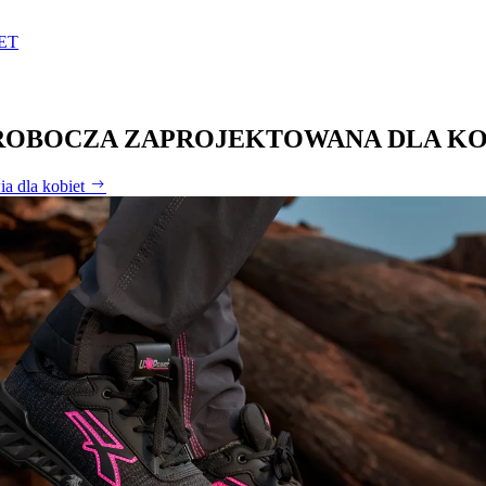
ET
ROBOCZA ZAPROJEKTOWANA DLA KO
ia dla kobiet