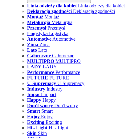
Linia odzieży dla kobiet
Linia odzieży dla kobiet
Deklaracja zgodności
Deklaracja zgodności
Montaż
Montaż
Metalurgia
Metalurgia
Przemysł
Przemysł
Logistyka
Logistyka
Automotive
Automotive
Zima
Zima
Lato
Lato
Całoroczne
Całoroczne
MULTIPRO
MULTIPRO
LADY
LADY
Performance
Performance
FUTURE
FUTURE
U-Supremacy
U-Supremacy
Industry
Industry
Impact
Impact
Happy
Happy
Don't worry
Don't worry
Smart
Smart
Enjoy
Enjoy
Exciting
Exciting
Hi - Light
Hi - Light
Skin
Skin