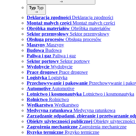
Typ
Typ
Deklaracja zgodności
Deklaracja zgodności
Montaż małych części
Montaż małych części
Obróbka materiałów
Obróbka materiałów
Sektor przemysłowy
Sektor przemysłowy
Obsługa procesów
Obsługa procesów
Maszyny
Maszyny
Budowa
Budowa
Paliwa i gaz
Paliwa i gaz
Sektor portowy
Sektor portowy
Wydobycie
Wydobycie
Prace drogowe
Prace drogowe
Logistyka
Logistyka
Przechowywanie i pakowanie
Przechowywanie i pako
Automotive
Automotive
Lotnictwo i kosmonautyka
Lotnictwo i kosmonautyka
Rolnictwo
Rolnictwo
Wędkarstwo
Wędkarstwo
Medycyna ratunkowa
Medycyna ratunkowa
Zarządzanie odpadami, zbieranie i przetwarzanie o
Obiekty użyteczności publicznej
Obiekty użyteczności 
Zagrożenia mechaniczne
Zagrożenia mechaniczne
Ryzyko termiczne
Ryzyko termiczne