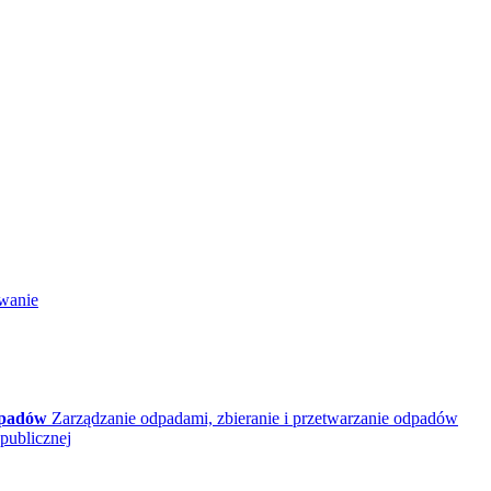
wanie
dpadów
Zarządzanie odpadami, zbieranie i przetwarzanie odpadów
publicznej