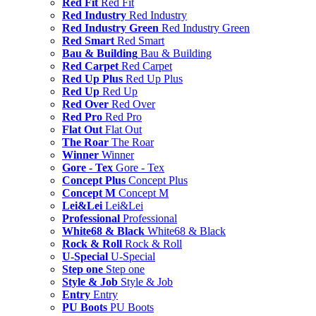
Red Fit
Red Fit
Red Industry
Red Industry
Red Industry Green
Red Industry Green
Red Smart
Red Smart
Bau & Building
Bau & Building
Red Carpet
Red Carpet
Red Up Plus
Red Up Plus
Red Up
Red Up
Red Over
Red Over
Red Pro
Red Pro
Flat Out
Flat Out
The Roar
The Roar
Winner
Winner
Gore - Tex
Gore - Tex
Concept Plus
Concept Plus
Concept M
Concept M
Lei&Lei
Lei&Lei
Professional
Professional
White68 & Black
White68 & Black
Rock & Roll
Rock & Roll
U-Special
U-Special
Step one
Step one
Style & Job
Style & Job
Entry
Entry
PU Boots
PU Boots