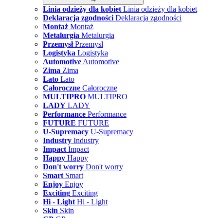
Linia odzieży dla kobiet
Linia odzieży dla kobiet
Deklaracja zgodności
Deklaracja zgodności
Montaż
Montaż
Metalurgia
Metalurgia
Przemysł
Przemysł
Logistyka
Logistyka
Automotive
Automotive
Zima
Zima
Lato
Lato
Całoroczne
Całoroczne
MULTIPRO
MULTIPRO
LADY
LADY
Performance
Performance
FUTURE
FUTURE
U-Supremacy
U-Supremacy
Industry
Industry
Impact
Impact
Happy
Happy
Don't worry
Don't worry
Smart
Smart
Enjoy
Enjoy
Exciting
Exciting
Hi - Light
Hi - Light
Skin
Skin