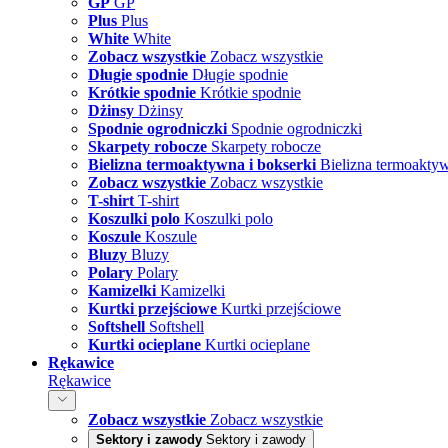
GP
GP
Plus
Plus
White
White
Zobacz wszystkie
Zobacz wszystkie
Długie spodnie
Długie spodnie
Krótkie spodnie
Krótkie spodnie
Dżinsy
Dżinsy
Spodnie ogrodniczki
Spodnie ogrodniczki
Skarpety robocze
Skarpety robocze
Bielizna termoaktywna i bokserki
Bielizna termoaktyw
Zobacz wszystkie
Zobacz wszystkie
T-shirt
T-shirt
Koszulki polo
Koszulki polo
Koszule
Koszule
Bluzy
Bluzy
Polary
Polary
Kamizelki
Kamizelki
Kurtki przejściowe
Kurtki przejściowe
Softshell
Softshell
Kurtki ocieplane
Kurtki ocieplane
Rękawice
Rękawice
Zobacz wszystkie
Zobacz wszystkie
Sektory i zawody
Sektory i zawody