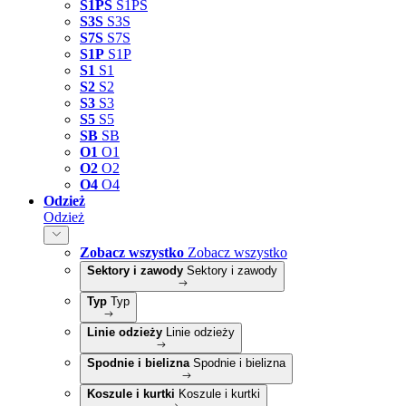
S1PS
S1PS
S3S
S3S
S7S
S7S
S1P
S1P
S1
S1
S2
S2
S3
S3
S5
S5
SB
SB
O1
O1
O2
O2
O4
O4
Odzież
Odzież
Zobacz wszystko
Zobacz wszystko
Sektory i zawody
Sektory i zawody
Typ
Typ
Linie odzieży
Linie odzieży
Spodnie i bielizna
Spodnie i bielizna
Koszule i kurtki
Koszule i kurtki