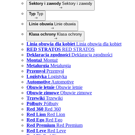
Sektory i zawody
Sektory i zawody
Typ
Typ
Linie obuwia
Linie obuwia
Klasa ochrony
Klasa ochrony
Linia obuwia dla kobiet
Linia obuwia dla kobiet
RED STRATOS
RED STRATOS
Deklaracja zgodności
Deklaracja zgodności
Montaż
Montaż
Metalurgia
Metalurgia
Przemysł
Przemysł
Logistyka
Logistyka
Automotive
Automotive
Obuwie letnie
Obuwie letnie
Obuwie zimowe
Obuwie zimowe
Trzewiki
Trzewiki
Półbuty
Półbuty
Red 360
Red 360
Red Lion
Red Lion
Red Ego
Red Ego
Red Premium
Red Premium
Red Leve
Red Leve