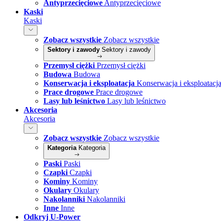
Antyprzecięciowe
Antyprzecięciowe
Kaski
Kaski
Zobacz wszystkie
Zobacz wszystkie
Sektory i zawody
Sektory i zawody
Przemysł ciężki
Przemysł ciężki
Budowa
Budowa
Konserwacja i eksploatacja
Konserwacja i eksploatacj
Prace drogowe
Prace drogowe
Lasy lub leśnictwo
Lasy lub leśnictwo
Akcesoria
Akcesoria
Zobacz wszystkie
Zobacz wszystkie
Kategoria
Kategoria
Paski
Paski
Czapki
Czapki
Kominy
Kominy
Okulary
Okulary
Nakolanniki
Nakolanniki
Inne
Inne
Odkryj U-Power