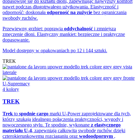
dopasowuje się do kształtu dłoni, zapewniając najwyższy komfort
nawet podczas długotrwałego użytkowania. Elastyczność i
odporność: doskonała
odporność na zużycie
bez ograniczania
swobody ruchów.
Przewiewny grzbiet: poprawia
oddychalność
i zmniejsza
zmęczenie dłoni. Elastyczny mankiet: bezpieczne i praktyczne
dopasowanie.
Model dostępny w opakowaniach po 12 i 144 sztuki.
TREK
U-Supremacy
4 kolory
TREK
Trek
to
spodnie cargo
marki U-Power zaprojektowane dla tych,
którzy szukają idealnego połączenia praktyczności, wygody i
nowoczesnego stylu. Te spodnie, wykonane
z elastycznego
materiału U-4
, zapewniają całkowitą swobodę ruchów dzięki
czterokierunkowemu rozciąganiu oraz
wodoodpornym
,