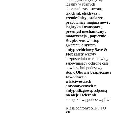
idealny w różnych
obszarach zastosowań,
takich jak
elektrycy
i
rzemieślnicy
,
stolarze
,
pracownicy magazynowi
,
logistyka
i
transport
,
przemysł mechaniczny
,
motoryzacja
,
papiernie
.
Bezpieczeństwo stóp
gwarantuje
system
antyprzebiciowy Save &
Flex zalety
wszyty
bezpośrednio w cholewkę,
zapewniający ochronę całej
powierzchni podeszwy
stopy.
Obuwie bezpieczne i
zawodowe o
właściwościach
antystatycznych
z
antypoślizgową
, odporną
na oleje
i
ścieranie
kompaktową podeszwą PU.
Klasa ochrony:
S1PS FO
SR