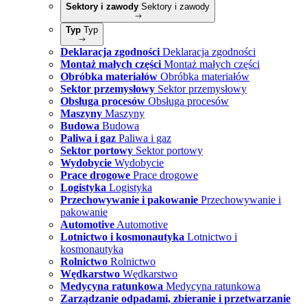
Sektory i zawody
Sektory i zawody
Typ
Typ
Deklaracja zgodności
Deklaracja zgodności
Montaż małych części
Montaż małych części
Obróbka materiałów
Obróbka materiałów
Sektor przemysłowy
Sektor przemysłowy
Obsługa procesów
Obsługa procesów
Maszyny
Maszyny
Budowa
Budowa
Paliwa i gaz
Paliwa i gaz
Sektor portowy
Sektor portowy
Wydobycie
Wydobycie
Prace drogowe
Prace drogowe
Logistyka
Logistyka
Przechowywanie i pakowanie
Przechowywanie i
pakowanie
Automotive
Automotive
Lotnictwo i kosmonautyka
Lotnictwo i
kosmonautyka
Rolnictwo
Rolnictwo
Wędkarstwo
Wędkarstwo
Medycyna ratunkowa
Medycyna ratunkowa
Zarządzanie odpadami, zbieranie i przetwarzanie