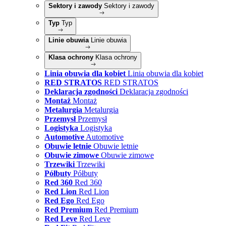
Sektory i zawody
Sektory i zawody
Typ
Typ
Linie obuwia
Linie obuwia
Klasa ochrony
Klasa ochrony
Linia obuwia dla kobiet
Linia obuwia dla kobiet
RED STRATOS
RED STRATOS
Deklaracja zgodności
Deklaracja zgodności
Montaż
Montaż
Metalurgia
Metalurgia
Przemysł
Przemysł
Logistyka
Logistyka
Automotive
Automotive
Obuwie letnie
Obuwie letnie
Obuwie zimowe
Obuwie zimowe
Trzewiki
Trzewiki
Półbuty
Półbuty
Red 360
Red 360
Red Lion
Red Lion
Red Ego
Red Ego
Red Premium
Red Premium
Red Leve
Red Leve