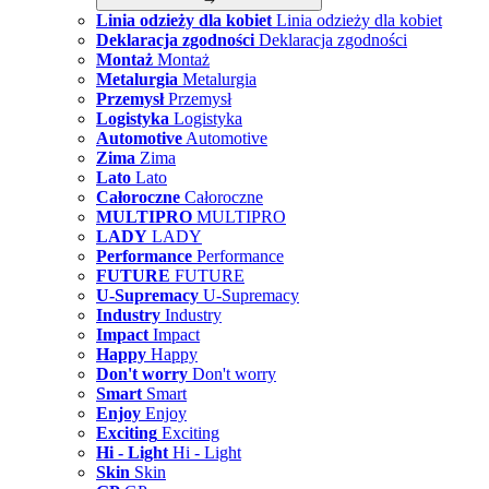
Linia odzieży dla kobiet
Linia odzieży dla kobiet
Deklaracja zgodności
Deklaracja zgodności
Montaż
Montaż
Metalurgia
Metalurgia
Przemysł
Przemysł
Logistyka
Logistyka
Automotive
Automotive
Zima
Zima
Lato
Lato
Całoroczne
Całoroczne
MULTIPRO
MULTIPRO
LADY
LADY
Performance
Performance
FUTURE
FUTURE
U-Supremacy
U-Supremacy
Industry
Industry
Impact
Impact
Happy
Happy
Don't worry
Don't worry
Smart
Smart
Enjoy
Enjoy
Exciting
Exciting
Hi - Light
Hi - Light
Skin
Skin