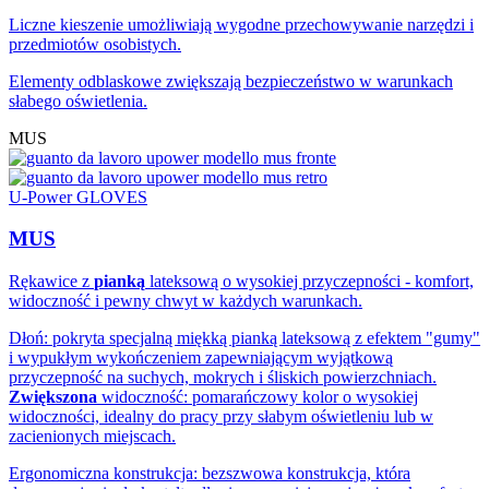
Liczne kieszenie umożliwiają wygodne przechowywanie narzędzi i
przedmiotów osobistych.
Elementy odblaskowe zwiększają bezpieczeństwo w warunkach
słabego oświetlenia.
MUS
U-Power GLOVES
MUS
Rękawice z
pianką
lateksową o wysokiej przyczepności - komfort,
widoczność i pewny chwyt w każdych warunkach.
Dłoń: pokryta specjalną miękką pianką lateksową z efektem "gumy"
i wypukłym wykończeniem zapewniającym wyjątkową
przyczepność na suchych, mokrych i śliskich powierzchniach.
Zwiększona
widoczność: pomarańczowy kolor o wysokiej
widoczności, idealny do pracy przy słabym oświetleniu lub w
zacienionych miejscach.
Ergonomiczna konstrukcja: bezszwowa konstrukcja, która