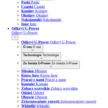
Paski
Paski
Czapki
Czapki
Kominy
Kominy
Okulary
Okulary
Nakolanniki
Nakolanniki
Inne
Inne
Odkryj U-Power
Odkryj U-Power
Odkryj U-Power
Odkryj U-Power
O nas
O nas
Technologie
Technologie
Ze świata U-Power
Ze świata U-Power
Mission
Mission
Know-how
Know-how
Pracuj z nami
Pracuj z nami
Kontakt
Kontakt
Zobacz wszystkie
Zobacz wszystkie
Odzież
Odzież
Obuwie
Obuwie
Zrównoważony rozwój
Zrównoważony rozwój
Wkładki
Wkładki