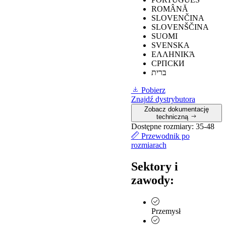
ceramicznych z
≥
0,22
obuwie
0,43
ROMÂNĂ
gliceryną
nachylone w
SLOVENČINA
kierunku pięty 7°.
SLOVENŠČINA
SUOMI
SVENSKA
ΕΛΛΗΝΙΚΆ
≥
0,19
obuwie
СРПСКИ
pochylone w
ברית
Odporność na
kierunku pięty 7°.
0,49
poślizg na
Pobierz
płytkach
≥
0,22
Obuwie
Znajdź dystrybutora
ceramicznych z
nachylone w
0,47
Zobacz dokumentację
gliceryną
kierunku pięty o
techniczną
7°.
Dostępne rozmiary:
35-48
Przewodnik po
rozmiarach
Sektory i
zawody:
Przemysł