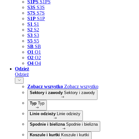
S1PS
S1PS
S3S
S3S
S7S
S7S
S1P
S1P
S1
S1
S2
S2
S3
S3
S5
S5
SB
SB
O1
O1
O2
O2
O4
O4
Odzież
Odzież
Zobacz wszystko
Zobacz wszystko
Sektory i zawody
Sektory i zawody
Typ
Typ
Linie odzieży
Linie odzieży
Spodnie i bielizna
Spodnie i bielizna
Koszule i kurtki
Koszule i kurtki