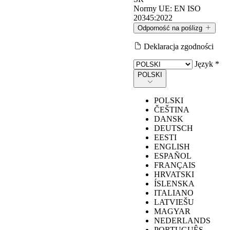
Normy UE:
EN ISO
20345:2022
Odporność na poślizg
Deklaracja zgodności
Odporność na poślizg
Język *
POLSKI
Wartości mierzone zgodnie z wymaganiami normy EN ISO
POLSKI
20345:2022, metodą testową określoną w normie EN 13287.
ČEŠTINA
DANSK
DEUTSCH
Warunki
EESTI
Symbol
wymagane przez
U‑POWER
ENGLISH
oznaczenia (SR)
normę
ESPAÑOL
FRANÇAIS
HRVATSKI
ÍSLENSKA
ITALIANO
≥
0,
19 obuwie
LATVIEŠU
Odporność na
nachylone w
0,45
MAGYAR
poślizg na
kierunku pięty 7°.
NEDERLANDS
płytkach
PORTUGUÊS