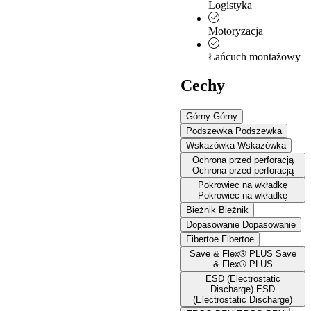
Logistyka
Motoryzacja
Łańcuch montażowy
Cechy
Górny
Górny
Podszewka
Podszewka
Wskazówka
Wskazówka
Ochrona przed perforacją
Ochrona przed perforacją
Pokrowiec na wkładkę
Pokrowiec na wkładkę
Bieżnik
Bieżnik
Dopasowanie
Dopasowanie
Fibertoe
Fibertoe
Save & Flex® PLUS
Save
& Flex® PLUS
ESD (Electrostatic
Discharge)
ESD
(Electrostatic Discharge)