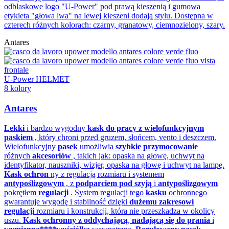
odblaskowe logo "U-Power" pod prawą kieszenią i gumowa
etykieta "głowa lwa" na lewej kieszeni dodają stylu. Dostępna w
czterech różnych kolorach: czarny, granatowy, ciemnozielony, szary.
Antares
U-Power HELMET
8 kolory
Antares
Lekki
i bardzo wygodny
kask do pracy
z wielofunkcyjnym
paskiem
, który chroni przed gruzem, słońcem, vento i deszczem.
Wielofunkcyjny
pasek
umożliwia
szybkie przymocowanie
różnych
akcesoriów
, takich jak: opaska na głowę, uchwyt na
identyfikator, nauszniki, wizjer, opaska na głowę i uchwyt na lampę.
Kask ochron
ny z regulacją rozmiaru i systemem
antypoślizgowym
, z
podparciem pod szyją
i
antypoślizgowym
pokrętłem
regulacji
. System regulacji tego
kasku
ochronnego
gwarantuje wygodę i stabilność dzięki
dużemu zakresowi
regulacji
rozmiaru i konstrukcji, która nie przeszkadza w okolicy
uszu.
Kask ochronny z
oddychającą
,
nadającą się do prania
i