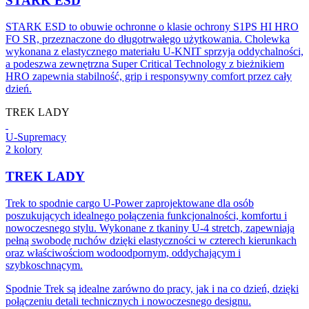
STARK ESD
STARK ESD to obuwie ochronne o klasie ochrony S1PS HI HRO
FO SR, przeznaczone do długotrwałego użytkowania. Cholewka
wykonana z elastycznego materiału U-KNIT sprzyja oddychalności,
a podeszwa zewnętrzna Super Critical Technology z bieżnikiem
HRO zapewnia stabilność, grip i responsywny comfort przez cały
dzień.
TREK LADY
U-Supremacy
2 kolory
TREK LADY
Trek to spodnie cargo U-Power zaprojektowane dla osób
poszukujących idealnego połączenia funkcjonalności, komfortu i
nowoczesnego stylu. Wykonane z tkaniny U-4 stretch, zapewniają
pełną swobodę ruchów dzięki elastyczności w czterech kierunkach
oraz właściwościom wodoodpornym, oddychającym i
szybkoschnącym.
Spodnie Trek są idealne zarówno do pracy, jak i na co dzień, dzięki
połączeniu detali technicznych i nowoczesnego designu.