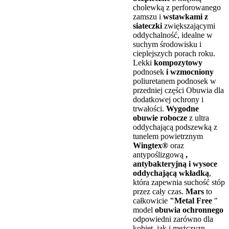
cholewką z perforowanego
zamszu i
wstawkami z
siateczki
zwiększającymi
oddychalność, idealne w
suchym środowisku i
cieplejszych porach roku.
Lekki
kompozytowy
podnosek
i wzmocniony
poliuretanem podnosek w
przedniej części Obuwia dla
dodatkowej ochrony i
trwałości.
Wygodne
obuwie robocze
z ultra
oddychającą podszewką z
tunelem powietrznym
Wingtex®
oraz
antypoślizgową
,
antybakteryjną i wysoce
oddychającą
wkładką
,
która zapewnia suchość stóp
przez cały czas.
Mars
to
całkowicie
"Metal Free
"
model
obuwia ochronnego
odpowiedni zarówno dla
kobiet, jak i mężczyzn,