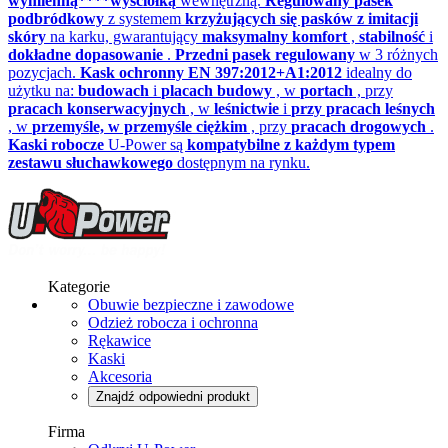
wymienną****wyściółką
wewnętrzną.
Regulowany
pasek
podbródkowy
z systemem
krzyżujących się pasków z imitacji
skóry
na karku, gwarantujący
maksymalny komfort
,
stabilność
i
dokładne dopasowanie
.
Przedni pasek regulowany
w 3 różnych
pozycjach.
Kask ochronny EN 397:2012+A1:2012
idealny do
użytku na:
budowach
i
placach budowy
, w
portach
, przy
pracach konserwacyjnych
, w
leśnictwie
i
przy pracach leśnych
, w
przemyśle, w przemyśle ciężkim
, przy
pracach drogowych
.
Kaski robocze
U-Power są
kompatybilne z każdym typem
zestawu słuchawkowego
dostępnym na rynku.
Kategorie
Obuwie bezpieczne i zawodowe
Odzież robocza i ochronna
Rękawice
Kaski
Akcesoria
Znajdź odpowiedni produkt
Firma