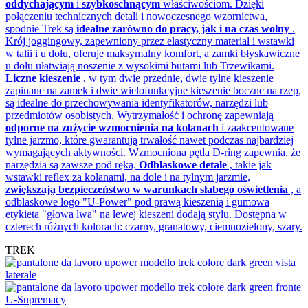
oddychającym
i
szybkoschnącym
właściwościom. Dzięki
połączeniu technicznych detali i nowoczesnego wzornictwa,
spodnie Trek są
idealne zarówno do pracy, jak i na czas wolny
.
Krój joggingowy, zapewniony przez elastyczny materiał i wstawki
w talii i u dołu, oferuje maksymalny komfort, a zamki błyskawiczne
u dołu ułatwiają noszenie z wysokimi butami lub Trzewikami.
Liczne kieszenie
, w tym dwie przednie, dwie tylne kieszenie
zapinane na zamek i dwie wielofunkcyjne kieszenie boczne na rzep,
są idealne do przechowywania identyfikatorów, narzędzi lub
przedmiotów osobistych. Wytrzymałość i ochronę zapewniają
odporne na zużycie wzmocnienia na kolanach
i zaakcentowane
tylne jarzmo, które gwarantują trwałość nawet podczas najbardziej
wymagających aktywności. Wzmocniona pętla D-ring zapewnia, że
narzędzia są zawsze pod ręką.
Odblaskowe detale
, takie jak
wstawki reflex za kolanami, na dole i na tylnym jarzmie,
zwiększają bezpieczeństwo w warunkach słabego oświetlenia
, a
odblaskowe logo "U-Power" pod prawą kieszenią i gumowa
etykieta "głowa lwa" na lewej kieszeni dodają stylu. Dostępna w
czterech różnych kolorach: czarny, granatowy, ciemnozielony, szary.
TREK
U-Supremacy