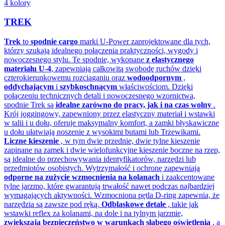
4 kolory
TREK
Trek
to
spodnie cargo
marki U-Power zaprojektowane dla tych,
którzy szukają idealnego połączenia praktyczności, wygody i
nowoczesnego stylu. Te spodnie, wykonane
z elastycznego
materiału U-4
, zapewniają całkowitą swobodę ruchów dzięki
czterokierunkowemu rozciąganiu oraz
wodoodpornym
,
oddychającym
i
szybkoschnącym
właściwościom. Dzięki
połączeniu technicznych detali i nowoczesnego wzornictwa,
spodnie Trek są
idealne zarówno do pracy, jak i na czas wolny
.
Krój joggingowy, zapewniony przez elastyczny materiał i wstawki
w talii i u dołu, oferuje maksymalny komfort, a zamki błyskawiczne
u dołu ułatwiają noszenie z wysokimi butami lub Trzewikami.
Liczne kieszenie
, w tym dwie przednie, dwie tylne kieszenie
zapinane na zamek i dwie wielofunkcyjne kieszenie boczne na rzep,
są idealne do przechowywania identyfikatorów, narzędzi lub
przedmiotów osobistych. Wytrzymałość i ochronę zapewniają
odporne na zużycie wzmocnienia na kolanach
i zaakcentowane
tylne jarzmo, które gwarantują trwałość nawet podczas najbardziej
wymagających aktywności. Wzmocniona pętla D-ring zapewnia, że
narzędzia są zawsze pod ręką.
Odblaskowe detale
, takie jak
wstawki reflex za kolanami, na dole i na tylnym jarzmie,
zwiększają bezpieczeństwo w warunkach słabego oświetlenia
, a