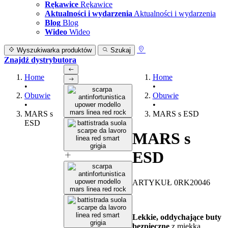
Rękawice
Rękawice
Aktualności i wydarzenia
Aktualności i wydarzenia
Blog
Blog
Wideo
Wideo
Wyszukiwarka produktów
Szukaj
Znajdź dystrybutora
Home
Home
•
•
Obuwie
Obuwie
•
•
MARS s
MARS s ESD
ESD
MARS s
ESD
ARTYKUŁ 0RK20046
Lekkie, oddychające buty
bezpieczne
z miękką