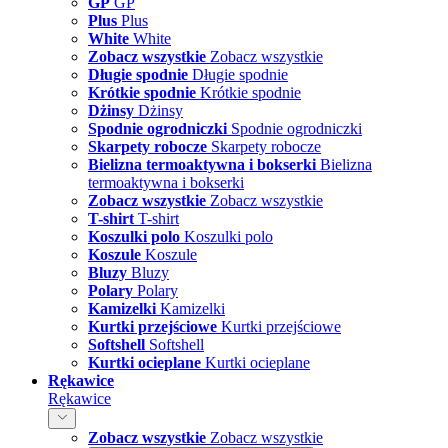
GP
GP
Plus
Plus
White
White
Zobacz wszystkie
Zobacz wszystkie
Długie spodnie
Długie spodnie
Krótkie spodnie
Krótkie spodnie
Dżinsy
Dżinsy
Spodnie ogrodniczki
Spodnie ogrodniczki
Skarpety robocze
Skarpety robocze
Bielizna termoaktywna i bokserki
Bielizna
termoaktywna i bokserki
Zobacz wszystkie
Zobacz wszystkie
T-shirt
T-shirt
Koszulki polo
Koszulki polo
Koszule
Koszule
Bluzy
Bluzy
Polary
Polary
Kamizelki
Kamizelki
Kurtki przejściowe
Kurtki przejściowe
Softshell
Softshell
Kurtki ocieplane
Kurtki ocieplane
Rękawice
Rękawice
Zobacz wszystkie
Zobacz wszystkie