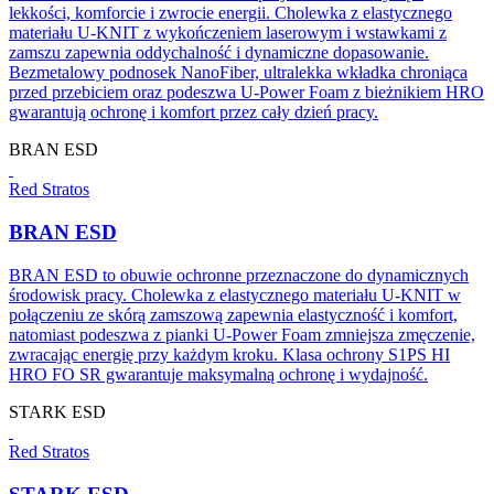
lekkości, komforcie i zwrocie energii. Cholewka z elastycznego
materiału U-KNIT z wykończeniem laserowym i wstawkami z
zamszu zapewnia oddychalność i dynamiczne dopasowanie.
Bezmetalowy podnosek NanoFiber, ultralekka wkładka chroniąca
przed przebiciem oraz podeszwa U-Power Foam z bieżnikiem HRO
gwarantują ochronę i komfort przez cały dzień pracy.
BRAN ESD
Red Stratos
BRAN ESD
BRAN ESD to obuwie ochronne przeznaczone do dynamicznych
środowisk pracy. Cholewka z elastycznego materiału U-KNIT w
połączeniu ze skórą zamszową zapewnia elastyczność i komfort,
natomiast podeszwa z pianki U-Power Foam zmniejsza zmęczenie,
zwracając energię przy każdym kroku. Klasa ochrony S1PS HI
HRO FO SR gwarantuje maksymalną ochronę i wydajność.
STARK ESD
Red Stratos