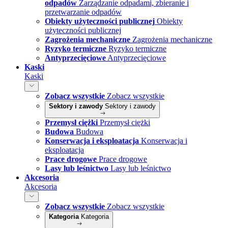
odpadów
Zarządzanie odpadami, zbieranie i
przetwarzanie odpadów
Obiekty użyteczności publicznej
Obiekty
użyteczności publicznej
Zagrożenia mechaniczne
Zagrożenia mechaniczne
Ryzyko termiczne
Ryzyko termiczne
Antyprzecięciowe
Antyprzecięciowe
Kaski
Kaski
Zobacz wszystkie
Zobacz wszystkie
Sektory i zawody
Sektory i zawody
Przemysł ciężki
Przemysł ciężki
Budowa
Budowa
Konserwacja i eksploatacja
Konserwacja i
eksploatacja
Prace drogowe
Prace drogowe
Lasy lub leśnictwo
Lasy lub leśnictwo
Akcesoria
Akcesoria
Zobacz wszystkie
Zobacz wszystkie
Kategoria
Kategoria