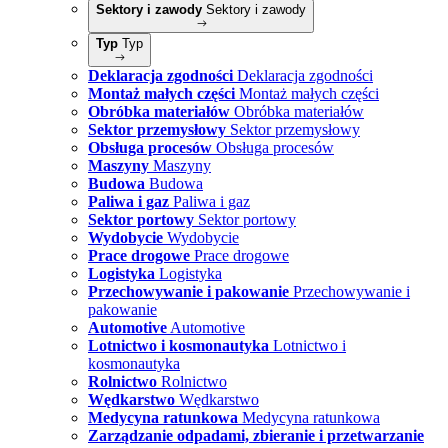
Sektory i zawody
Sektory i zawody
Typ
Typ
Deklaracja zgodności
Deklaracja zgodności
Montaż małych części
Montaż małych części
Obróbka materiałów
Obróbka materiałów
Sektor przemysłowy
Sektor przemysłowy
Obsługa procesów
Obsługa procesów
Maszyny
Maszyny
Budowa
Budowa
Paliwa i gaz
Paliwa i gaz
Sektor portowy
Sektor portowy
Wydobycie
Wydobycie
Prace drogowe
Prace drogowe
Logistyka
Logistyka
Przechowywanie i pakowanie
Przechowywanie i
pakowanie
Automotive
Automotive
Lotnictwo i kosmonautyka
Lotnictwo i
kosmonautyka
Rolnictwo
Rolnictwo
Wędkarstwo
Wędkarstwo
Medycyna ratunkowa
Medycyna ratunkowa
Zarządzanie odpadami, zbieranie i przetwarzanie