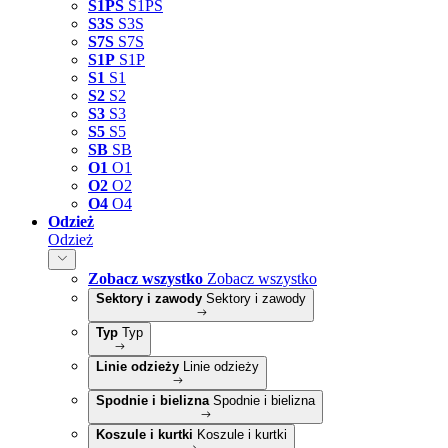
S1PS
S1PS
S3S
S3S
S7S
S7S
S1P
S1P
S1
S1
S2
S2
S3
S3
S5
S5
SB
SB
O1
O1
O2
O2
O4
O4
Odzież
Odzież
Zobacz wszystko
Zobacz wszystko
Sektory i zawody
Sektory i zawody
Typ
Typ
Linie odzieży
Linie odzieży
Spodnie i bielizna
Spodnie i bielizna
Koszule i kurtki
Koszule i kurtki