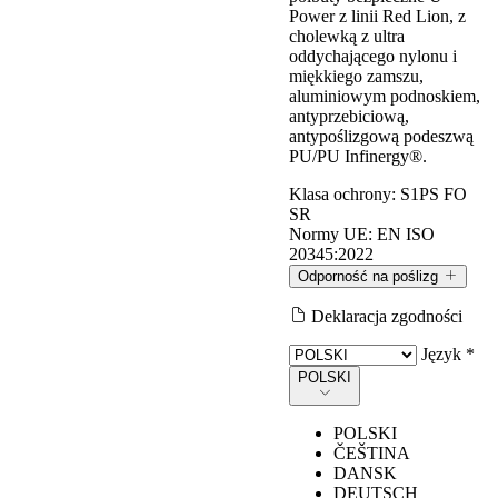
Power z linii Red Lion, z
cholewką z ultra
oddychającego nylonu i
miękkiego zamszu,
aluminiowym podnoskiem,
antyprzebiciową,
antypoślizgową podeszwą
PU/PU Infinergy®.
Klasa ochrony:
S1PS FO
SR
Normy UE:
EN ISO
20345:2022
Odporność na poślizg
Deklaracja zgodności
Odporność na poślizg
Język *
POLSKI
Wartości mierzone zgodnie z wymaganiami normy EN ISO
POLSKI
20345:2022, metodą testową określoną w normie EN 13287.
ČEŠTINA
DANSK
DEUTSCH