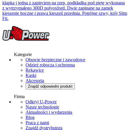
klapką i jedna z zapięciem na rzep, podkładka pod piętę wykonana
z wytrzymałego 300D polyoxford. Dwie zapinane na zamek
kieszenie boczne i prawa kieszeń przednia. Potrójne szwy, krój Slim
Fit.
Kategorie
Obuwie bezpieczne i zawodowe
Odzież robocza i ochronna
Rękawice
Kaski
Akcesoria
Znajdź odpowiedni produkt
Firma
Odkryj U-Power
Nasze technologie
Aktualności i wydarzenia
Blog
Praca z nami
Znajdź dystrybutora