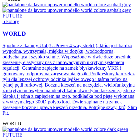
FUTURE
5 kolory
WORLD
Spodnie z tkaniny U-4 (U-Power 4 way stretch), która jest bardzo
wygodna, wytrzymała, miękka w dotyku, wodoodporna,
oddychająca i szybko schnie. Wyposażone w dwie duże przednie
kieszenie, elastyczny pas z innowacyjnym ukrytym systemem
regulacji. Centralne zapięcie na zamek błyskawiczny YKK i
gumowany, odporny na zarysowania guzik. Podkreślony karczek z
tyłu dla lepszej ochrony odcinka lędźwiowego i taśma reﬂex na
tylnej pętli rurkowej. Boczna kieszeń na narzędzia, wielofunkcyjna
z ukrytym uchwytem na identyfikator, dwie tylne kieszenie, jedna z
klapką i jedna z zapięciem na rzep, podkładka pod piętę wykonana
z wytrzymałego 300D polyoxford. Dwie zapinane na zamek
kieszenie boczne i prawa kieszeń przednia. Potrójne szwy, krój Slim
Fit.
WORLD
FUTURE