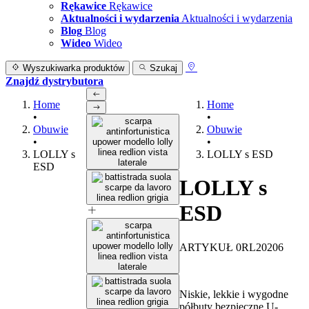
Rękawice
Rękawice
Aktualności i wydarzenia
Aktualności i wydarzenia
Blog
Blog
Wideo
Wideo
Wyszukiwarka produktów
Szukaj
Znajdź dystrybutora
Home
Home
•
•
Obuwie
Obuwie
•
•
LOLLY s
LOLLY s ESD
ESD
LOLLY s
ESD
ARTYKUŁ 0RL20206
Niskie, lekkie i wygodne
półbuty bezpieczne U-