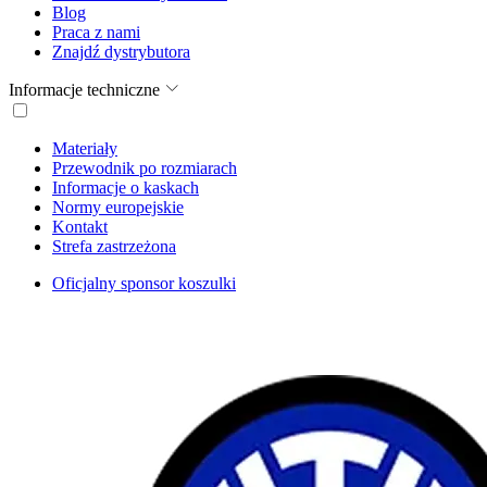
Blog
Praca z nami
Znajdź dystrybutora
Informacje techniczne
Materiały
Przewodnik po rozmiarach
Informacje o kaskach
Normy europejskie
Kontakt
Strefa zastrzeżona
Oficjalny sponsor koszulki