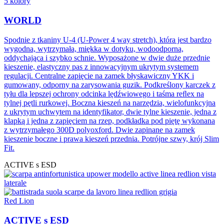
5 kolory
WORLD
Spodnie z tkaniny U-4 (U-Power 4 way stretch), która jest bardzo
wygodna, wytrzymała, miękka w dotyku, wodoodporna,
oddychająca i szybko schnie. Wyposażone w dwie duże przednie
kieszenie, elastyczny pas z innowacyjnym ukrytym systemem
regulacji. Centralne zapięcie na zamek błyskawiczny YKK i
gumowany, odporny na zarysowania guzik. Podkreślony karczek z
tyłu dla lepszej ochrony odcinka lędźwiowego i taśma reﬂex na
tylnej pętli rurkowej. Boczna kieszeń na narzędzia, wielofunkcyjna
z ukrytym uchwytem na identyfikator, dwie tylne kieszenie, jedna z
klapką i jedna z zapięciem na rzep, podkładka pod piętę wykonana
z wytrzymałego 300D polyoxford. Dwie zapinane na zamek
kieszenie boczne i prawa kieszeń przednia. Potrójne szwy, krój Slim
Fit.
ACTIVE s ESD
Red Lion
ACTIVE s ESD