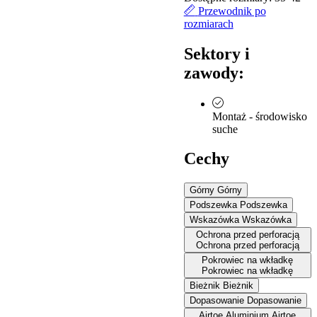
Przewodnik po
rozmiarach
Sektory i
zawody:
Montaż - środowisko
suche
Cechy
Górny
Górny
Podszewka
Podszewka
Wskazówka
Wskazówka
Ochrona przed perforacją
Ochrona przed perforacją
Pokrowiec na wkładkę
Pokrowiec na wkładkę
Bieżnik
Bieżnik
Dopasowanie
Dopasowanie
Airtoe Aluminium
Airtoe