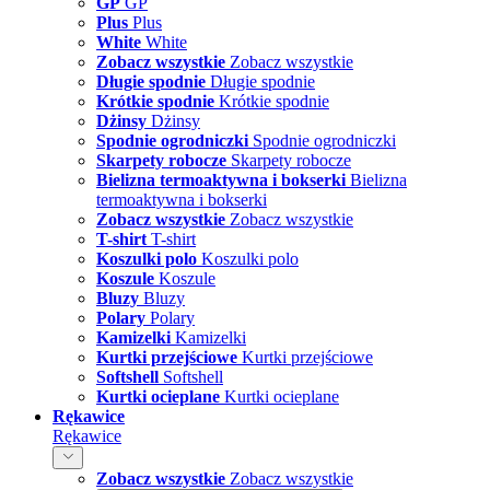
GP
GP
Plus
Plus
White
White
Zobacz wszystkie
Zobacz wszystkie
Długie spodnie
Długie spodnie
Krótkie spodnie
Krótkie spodnie
Dżinsy
Dżinsy
Spodnie ogrodniczki
Spodnie ogrodniczki
Skarpety robocze
Skarpety robocze
Bielizna termoaktywna i bokserki
Bielizna
termoaktywna i bokserki
Zobacz wszystkie
Zobacz wszystkie
T-shirt
T-shirt
Koszulki polo
Koszulki polo
Koszule
Koszule
Bluzy
Bluzy
Polary
Polary
Kamizelki
Kamizelki
Kurtki przejściowe
Kurtki przejściowe
Softshell
Softshell
Kurtki ocieplane
Kurtki ocieplane
Rękawice
Rękawice
Zobacz wszystkie
Zobacz wszystkie