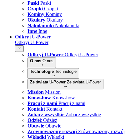
Paski
Paski
Czapki
Czapki
Kominy
Kominy
Okulary
Okulary
Nakolanniki
Nakolanniki
Inne
Inne
Odkryj U-Power
Odkryj U-Power
Odkryj U-Power
Odkryj U-Power
O nas
O nas
Technologie
Technologie
Ze świata U-Power
Ze świata U-Power
Mission
Mission
Know-how
Know-how
Pracuj z nami
Pracuj z nami
Kontakt
Kontakt
Zobacz wszystkie
Zobacz wszystkie
Odzież
Odzież
Obuwie
Obuwie
Zrównoważony rozwój
Zrównoważony rozwój
Wkładki
Wkładki