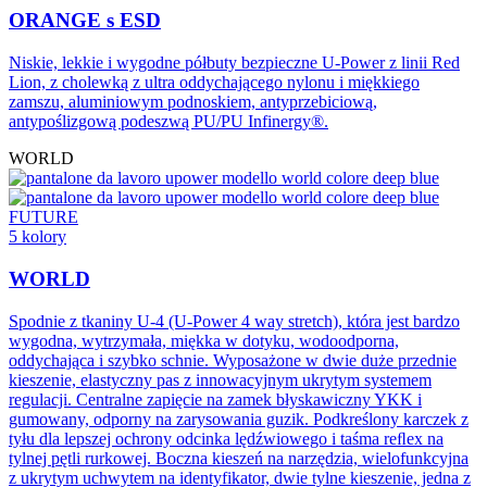
ORANGE s ESD
Niskie, lekkie i wygodne półbuty bezpieczne U-Power z linii Red
Lion, z cholewką z ultra oddychającego nylonu i miękkiego
zamszu, aluminiowym podnoskiem, antyprzebiciową,
antypoślizgową podeszwą PU/PU Infinergy®.
WORLD
FUTURE
5 kolory
WORLD
Spodnie z tkaniny U-4 (U-Power 4 way stretch), która jest bardzo
wygodna, wytrzymała, miękka w dotyku, wodoodporna,
oddychająca i szybko schnie. Wyposażone w dwie duże przednie
kieszenie, elastyczny pas z innowacyjnym ukrytym systemem
regulacji. Centralne zapięcie na zamek błyskawiczny YKK i
gumowany, odporny na zarysowania guzik. Podkreślony karczek z
tyłu dla lepszej ochrony odcinka lędźwiowego i taśma reﬂex na
tylnej pętli rurkowej. Boczna kieszeń na narzędzia, wielofunkcyjna
z ukrytym uchwytem na identyfikator, dwie tylne kieszenie, jedna z