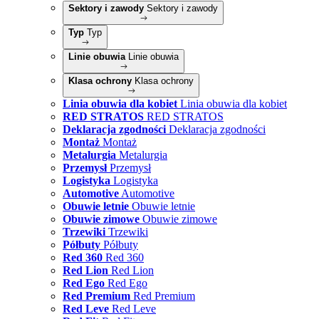
Sektory i zawody
Sektory i zawody
Typ
Typ
Linie obuwia
Linie obuwia
Klasa ochrony
Klasa ochrony
Linia obuwia dla kobiet
Linia obuwia dla kobiet
RED STRATOS
RED STRATOS
Deklaracja zgodności
Deklaracja zgodności
Montaż
Montaż
Metalurgia
Metalurgia
Przemysł
Przemysł
Logistyka
Logistyka
Automotive
Automotive
Obuwie letnie
Obuwie letnie
Obuwie zimowe
Obuwie zimowe
Trzewiki
Trzewiki
Półbuty
Półbuty
Red 360
Red 360
Red Lion
Red Lion
Red Ego
Red Ego
Red Premium
Red Premium
Red Leve
Red Leve