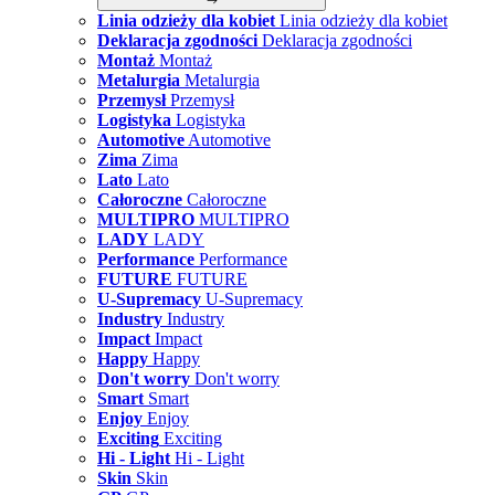
Linia odzieży dla kobiet
Linia odzieży dla kobiet
Deklaracja zgodności
Deklaracja zgodności
Montaż
Montaż
Metalurgia
Metalurgia
Przemysł
Przemysł
Logistyka
Logistyka
Automotive
Automotive
Zima
Zima
Lato
Lato
Całoroczne
Całoroczne
MULTIPRO
MULTIPRO
LADY
LADY
Performance
Performance
FUTURE
FUTURE
U-Supremacy
U-Supremacy
Industry
Industry
Impact
Impact
Happy
Happy
Don't worry
Don't worry
Smart
Smart
Enjoy
Enjoy
Exciting
Exciting
Hi - Light
Hi - Light
Skin
Skin