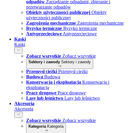
odpadów
Zarządzanie odpadami, zbieranie i
przetwarzanie odpadów
Obiekty użyteczności publicznej
Obiekty
użyteczności publicznej
Zagrożenia mechaniczne
Zagrożenia mechaniczne
Ryzyko termiczne
Ryzyko termiczne
Antyprzecięciowe
Antyprzecięciowe
Kaski
Kaski
Zobacz wszystkie
Zobacz wszystkie
Sektory i zawody
Sektory i zawody
Przemysł ciężki
Przemysł ciężki
Budowa
Budowa
Konserwacja i eksploatacja
Konserwacja i
eksploatacja
Prace drogowe
Prace drogowe
Lasy lub leśnictwo
Lasy lub leśnictwo
Akcesoria
Akcesoria
Zobacz wszystkie
Zobacz wszystkie
Kategoria
Kategoria