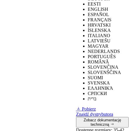
Warunki
EESTI
Symbol
wymagane przez
U‑POWER
ENGLISH
oznaczenia (SR)
normę
ESPAÑOL
FRANÇAIS
HRVATSKI
ÍSLENSKA
ITALIANO
≥
0,
19 obuwie
LATVIEŠU
Odporność na
nachylone w
0,31
MAGYAR
poślizg na
kierunku pięty 7°.
NEDERLANDS
płytkach
PORTUGUÊS
ceramicznych z
≥
0,22
obuwie
0,28
ROMÂNĂ
gliceryną
nachylone w
SLOVENČINA
kierunku pięty 7°.
SLOVENŠČINA
SUOMI
SVENSKA
ΕΛΛΗΝΙΚΆ
≥
0,19
obuwie
СРПСКИ
pochylone w
ברית
Odporność na
kierunku pięty 7°.
0,42
poślizg na
Pobierz
płytkach
≥
0,22
Obuwie
Znajdź dystrybutora
ceramicznych z
nachylone w
0,36
Zobacz dokumentację
gliceryną
kierunku pięty o
techniczną
7°.
Dostępne rozmiary:
35-42