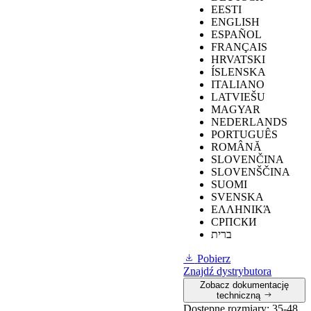
Warunki
EESTI
Symbol
wymagane przez
U‑POWER
ENGLISH
oznaczenia (SR)
normę
ESPAÑOL
FRANÇAIS
HRVATSKI
ÍSLENSKA
ITALIANO
≥
0,
19 obuwie
LATVIEŠU
Odporność na
nachylone w
0,25
MAGYAR
poślizg na
kierunku pięty 7°.
NEDERLANDS
płytkach
PORTUGUÊS
ceramicznych z
≥
0,22
obuwie
0,29
ROMÂNĂ
gliceryną
nachylone w
SLOVENČINA
kierunku pięty 7°.
SLOVENŠČINA
SUOMI
SVENSKA
ΕΛΛΗΝΙΚΆ
≥
0,19
obuwie
СРПСКИ
pochylone w
ברית
Odporność na
kierunku pięty 7°.
0,42
poślizg na
Pobierz
płytkach
≥
0,22
Obuwie
Znajdź dystrybutora
ceramicznych z
nachylone w
0,44
Zobacz dokumentację
gliceryną
kierunku pięty o
techniczną
7°.
Dostępne rozmiary:
35-48