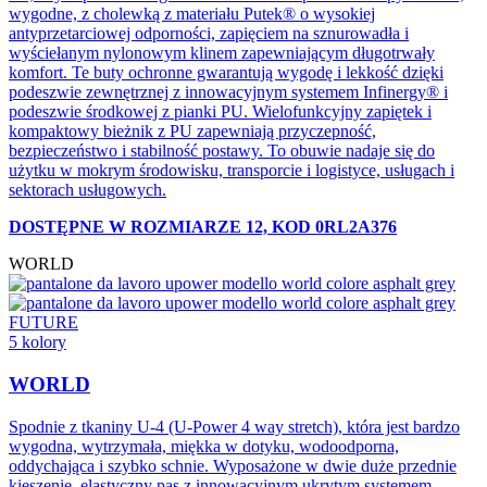
wygodne, z cholewką z materiału Putek® o wysokiej
antyprzetarciowej odporności, zapięciem na sznurowadła i
wyściełanym nylonowym klinem zapewniającym długotrwały
komfort. Te buty ochronne gwarantują wygodę i lekkość dzięki
podeszwie zewnętrznej z innowacyjnym systemem Infinergy® i
podeszwie środkowej z pianki PU. Wielofunkcyjny zapiętek i
kompaktowy bieżnik z PU zapewniają przyczepność,
bezpieczeństwo i stabilność postawy. To obuwie nadaje się do
użytku w mokrym środowisku, transporcie i logistyce, usługach i
sektorach usługowych.
DOSTĘPNE W ROZMIARZE 12, KOD 0RL2A376
WORLD
FUTURE
5 kolory
WORLD
Spodnie z tkaniny U-4 (U-Power 4 way stretch), która jest bardzo
wygodna, wytrzymała, miękka w dotyku, wodoodporna,
oddychająca i szybko schnie. Wyposażone w dwie duże przednie
kieszenie, elastyczny pas z innowacyjnym ukrytym systemem