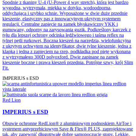
Spodnie z tkaniny U-4 (U-Power 4 way stretch), która jest bardzo
wygodna, wytrzymała, miękka w dotyku, wodoodporna,
oddychająca i szybko schnie. Wyposażone w dwie duże przednie
kieszenie, elastyczny pas z innowacyjnym ukrytym systemem
regulacji. Centralne zapięcie na zamek błyskawiczny YKK i
gumowany, odporny na zarysowania guzik. Podkreślony karczek z
tyłu dla lepszej ochrony odcinka lędźwiowego i taśma reﬂex na
tylnej pętli rurkowej. Boczna kieszeń na narzędzia, wielofunkcyjna
z ukrytym uchwytem na identyfikator, dwie tylne kieszenie, jedna z
klapką i jedna z zapięciem na rzep, podkładka pod piętę wykonana
z wytrzymałego 300D polyoxford. Dwie zapinane na zamek
kieszenie boczne i prawa kieszeń przednia. Potrójne szwy, krój Slim
Fit.
IMPERIUS s ESD
Red Lion
IMPERIUS s ESD
Obuwie ochronne RedLion® z aluminiowym podnoskiem AirToe i
systemem antyprzebiciowym Save & Flex® PLUS, zaprojektowane
tak, aby zapewnić długotrwałe dobre samopoczucie stopy. Lekkie,