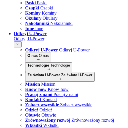
Paski
Paski
Czapki
Czapki
Kominy
Kominy
Okulary
Okulary
Nakolanniki
Nakolanniki
Inne
Inne
Odkryj U-Power
Odkryj U-Power
Odkryj U-Power
Odkryj U-Power
O nas
O nas
Technologie
Technologie
Ze świata U-Power
Ze świata U-Power
Mission
Mission
Know-how
Know-how
Pracuj z nami
Pracuj z nami
Kontakt
Kontakt
Zobacz wszystkie
Zobacz wszystkie
Odzież
Odzież
Obuwie
Obuwie
Zrównoważony rozwój
Zrównoważony rozwój
Wkładki
Wkładki