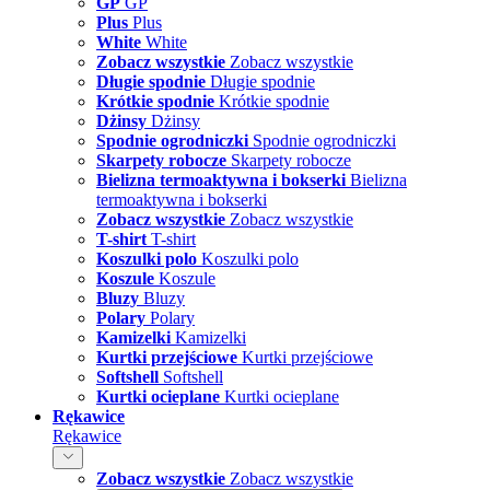
GP
GP
Plus
Plus
White
White
Zobacz wszystkie
Zobacz wszystkie
Długie spodnie
Długie spodnie
Krótkie spodnie
Krótkie spodnie
Dżinsy
Dżinsy
Spodnie ogrodniczki
Spodnie ogrodniczki
Skarpety robocze
Skarpety robocze
Bielizna termoaktywna i bokserki
Bielizna
termoaktywna i bokserki
Zobacz wszystkie
Zobacz wszystkie
T-shirt
T-shirt
Koszulki polo
Koszulki polo
Koszule
Koszule
Bluzy
Bluzy
Polary
Polary
Kamizelki
Kamizelki
Kurtki przejściowe
Kurtki przejściowe
Softshell
Softshell
Kurtki ocieplane
Kurtki ocieplane
Rękawice
Rękawice
Zobacz wszystkie
Zobacz wszystkie