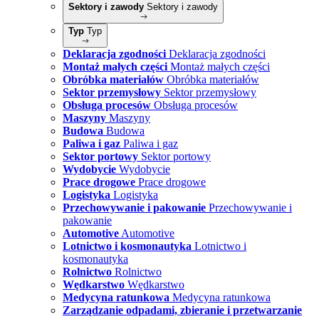
Sektory i zawody
Sektory i zawody
Typ
Typ
Deklaracja zgodności
Deklaracja zgodności
Montaż małych części
Montaż małych części
Obróbka materiałów
Obróbka materiałów
Sektor przemysłowy
Sektor przemysłowy
Obsługa procesów
Obsługa procesów
Maszyny
Maszyny
Budowa
Budowa
Paliwa i gaz
Paliwa i gaz
Sektor portowy
Sektor portowy
Wydobycie
Wydobycie
Prace drogowe
Prace drogowe
Logistyka
Logistyka
Przechowywanie i pakowanie
Przechowywanie i
pakowanie
Automotive
Automotive
Lotnictwo i kosmonautyka
Lotnictwo i
kosmonautyka
Rolnictwo
Rolnictwo
Wędkarstwo
Wędkarstwo
Medycyna ratunkowa
Medycyna ratunkowa
Zarządzanie odpadami, zbieranie i przetwarzanie