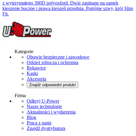
z wytrzymałego 300D polyoxford. Dwie zapinane na zamek
kieszenie boczne i prawa kieszeń przednia. Potrójne szwy, krój Slim
Fit.
Kategorie
Obuwie bezpieczne i zawodowe
Odzież robocza i ochronna
Rękawice
Kaski
Akcesoria
Znajdź odpowiedni produkt
Firma
Odkryj U-Power
Nasze technologie
Aktualności i wydarzenia
Blog
Praca z nami
Znajdź dystrybutora