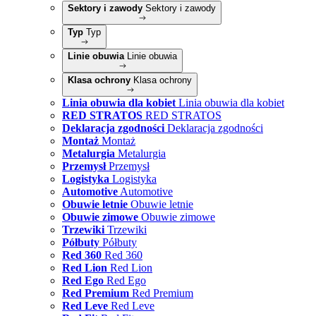
Sektory i zawody
Sektory i zawody
Typ
Typ
Linie obuwia
Linie obuwia
Klasa ochrony
Klasa ochrony
Linia obuwia dla kobiet
Linia obuwia dla kobiet
RED STRATOS
RED STRATOS
Deklaracja zgodności
Deklaracja zgodności
Montaż
Montaż
Metalurgia
Metalurgia
Przemysł
Przemysł
Logistyka
Logistyka
Automotive
Automotive
Obuwie letnie
Obuwie letnie
Obuwie zimowe
Obuwie zimowe
Trzewiki
Trzewiki
Półbuty
Półbuty
Red 360
Red 360
Red Lion
Red Lion
Red Ego
Red Ego
Red Premium
Red Premium
Red Leve
Red Leve