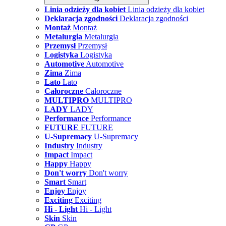
Linia odzieży dla kobiet
Linia odzieży dla kobiet
Deklaracja zgodności
Deklaracja zgodności
Montaż
Montaż
Metalurgia
Metalurgia
Przemysł
Przemysł
Logistyka
Logistyka
Automotive
Automotive
Zima
Zima
Lato
Lato
Całoroczne
Całoroczne
MULTIPRO
MULTIPRO
LADY
LADY
Performance
Performance
FUTURE
FUTURE
U-Supremacy
U-Supremacy
Industry
Industry
Impact
Impact
Happy
Happy
Don't worry
Don't worry
Smart
Smart
Enjoy
Enjoy
Exciting
Exciting
Hi - Light
Hi - Light
Skin
Skin