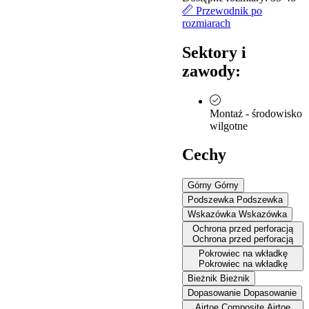
Przewodnik po
rozmiarach
Sektory i
zawody:
Montaż - środowisko
wilgotne
Cechy
Górny
Górny
Podszewka
Podszewka
Wskazówka
Wskazówka
Ochrona przed perforacją
Ochrona przed perforacją
Pokrowiec na wkładkę
Pokrowiec na wkładkę
Bieżnik
Bieżnik
Dopasowanie
Dopasowanie
Airtoe Composite
Airtoe