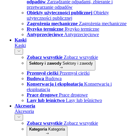
odpadów
Zarządzanie odpadami, zbieranie i
przetwarzanie odpadów
Obiekty użyteczności publicznej
Obiekty
użyteczności publicznej
Zagrożenia mechaniczne
Zagrożenia mechaniczne
Ryzyko termiczne
Ryzyko termiczne
Antyprzecięciowe
Antyprzecięciowe
Kaski
Kaski
Zobacz wszystkie
Zobacz wszystkie
Sektory i zawody
Sektory i zawody
Przemysł ciężki
Przemysł ciężki
Budowa
Budowa
Konserwacja i eksploatacja
Konserwacja i
eksploatacja
Prace drogowe
Prace drogowe
Lasy lub leśnictwo
Lasy lub leśnictwo
Akcesoria
Akcesoria
Zobacz wszystkie
Zobacz wszystkie
Kategoria
Kategoria