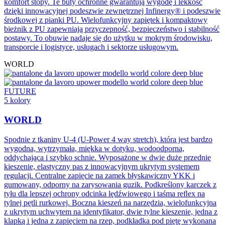
komfort stopy. Te buty ochronne gwarantują wygodę i lekkość
dzięki innowacyjnej podeszwie zewnętrznej Infinergy® i podeszwie
środkowej z pianki PU. Wielofunkcyjny zapiętek i kompaktowy
bieżnik z PU zapewniają przyczepność, bezpieczeństwo i stabilność
postawy. To obuwie nadaje się do użytku w mokrym środowisku,
transporcie i logistyce, usługach i sektorze usługowym.
WORLD
FUTURE
5 kolory
WORLD
Spodnie z tkaniny U-4 (U-Power 4 way stretch), która jest bardzo
wygodna, wytrzymała, miękka w dotyku, wodoodporna,
oddychająca i szybko schnie. Wyposażone w dwie duże przednie
kieszenie, elastyczny pas z innowacyjnym ukrytym systemem
regulacji. Centralne zapięcie na zamek błyskawiczny YKK i
gumowany, odporny na zarysowania guzik. Podkreślony karczek z
tyłu dla lepszej ochrony odcinka lędźwiowego i taśma reﬂex na
tylnej pętli rurkowej. Boczna kieszeń na narzędzia, wielofunkcyjna
z ukrytym uchwytem na identyfikator, dwie tylne kieszenie, jedna z
klapką i jedna z zapięciem na rzep, podkładka pod piętę wykonana