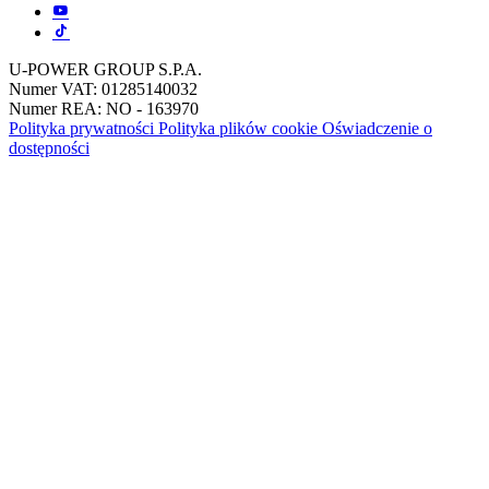
U-POWER GROUP S.P.A.
Numer VAT: 01285140032
Numer REA: NO - 163970
Polityka prywatności
Polityka plików cookie
Oświadczenie o
dostępności