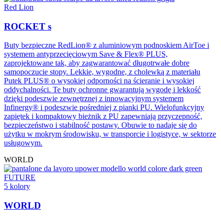
Red Lion
ROCKET s
Buty bezpieczne RedLion® z aluminiowym podnoskiem AirToe i
systemem antyprzecięciowym Save & Flex® PLUS,
zaprojektowane tak, aby zagwarantować długotrwałe dobre
samopoczucie stopy. Lekkie, wygodne, z cholewką z materiału
Putek PLUS® o wysokiej odporności na ścieranie i wysokiej
oddychalności. Te buty ochronne gwarantują wygodę i lekkość
dzięki podeszwie zewnętrznej z innowacyjnym systemem
Infinergy® i podeszwie pośredniej z pianki PU. Wielofunkcyjny
zapiętek i kompaktowy bieżnik z PU zapewniają przyczepność,
bezpieczeństwo i stabilność postawy. Obuwie to nadaje się do
użytku w mokrym środowisku, w transporcie i logistyce, w sektorze
usługowym.
WORLD
FUTURE
5 kolory
WORLD