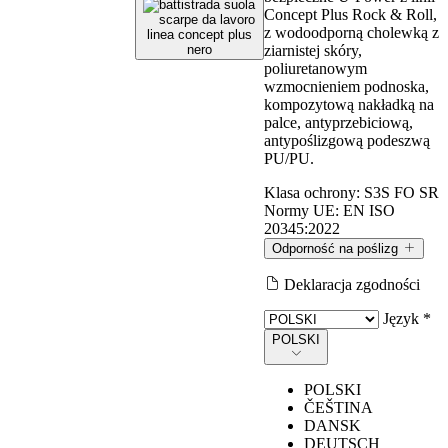
Concept Plus Rock & Roll,
z wodoodporną cholewką z
ziarnistej skóry,
poliuretanowym
wzmocnieniem podnoska,
kompozytową nakładką na
palce, antyprzebiciową,
antypoślizgową podeszwą
PU/PU.
Klasa ochrony:
S3S FO SR
Normy UE:
EN ISO
20345:2022
Odporność na poślizg
Deklaracja zgodności
Odporność na poślizg
Język *
POLSKI
Wartości mierzone zgodnie z wymaganiami normy EN ISO
POLSKI
20345:2022, metodą testową określoną w normie EN 13287.
ČEŠTINA
DANSK
DEUTSCH