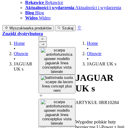
Rękawice
Rękawice
Aktualności i wydarzenia
Aktualności i wydarzenia
Blog
Blog
Wideo
Wideo
Wyszukiwarka produktów
Szukaj
Znajdź dystrybutora
Home
Home
•
•
Obuwie
Obuwie
•
•
JAGUAR
JAGUAR UK s
UK s
JAGUAR
UK s
ARTYKUŁ 0RR10284
Wygodne polskie buty
bezpieczne U-Power z linii