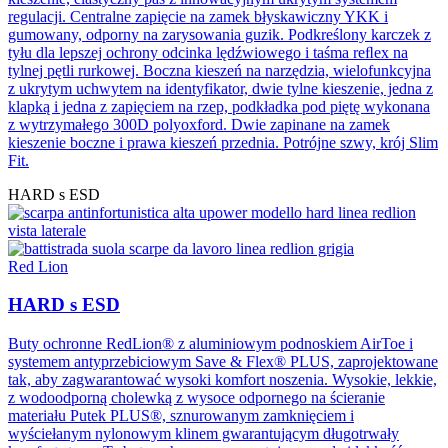
regulacji. Centralne zapięcie na zamek błyskawiczny YKK i
gumowany, odporny na zarysowania guzik. Podkreślony karczek z
tyłu dla lepszej ochrony odcinka lędźwiowego i taśma reﬂex na
tylnej pętli rurkowej. Boczna kieszeń na narzędzia, wielofunkcyjna
z ukrytym uchwytem na identyfikator, dwie tylne kieszenie, jedna z
klapką i jedna z zapięciem na rzep, podkładka pod piętę wykonana
z wytrzymałego 300D polyoxford. Dwie zapinane na zamek
kieszenie boczne i prawa kieszeń przednia. Potrójne szwy, krój Slim
Fit.
HARD s ESD
Red Lion
HARD s ESD
Buty ochronne RedLion® z aluminiowym podnoskiem AirToe i
systemem antyprzebiciowym Save & Flex® PLUS, zaprojektowane
tak, aby zagwarantować wysoki komfort noszenia. Wysokie, lekkie,
z wodoodporną cholewką z wysoce odpornego na ścieranie
materiału Putek PLUS®, sznurowanym zamknięciem i
wyściełanym nylonowym klinem gwarantującym długotrwały