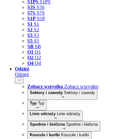
S1PS
S1PS
S3S
S3S
S7S
S7S
S1P
S1P
S1
S1
S2
S2
S3
S3
S5
S5
SB
SB
O1
O1
O2
O2
O4
O4
Odzież
Odzież
Zobacz wszystko
Zobacz wszystko
Sektory i zawody
Sektory i zawody
Typ
Typ
Linie odzieży
Linie odzieży
Spodnie i bielizna
Spodnie i bielizna
Koszule i kurtki
Koszule i kurtki