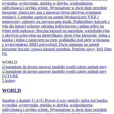
wygodna, wytrzymała, miękka w dotyku, wodoodporna,
oddychająca i szybko schnie. Wyposażone w dwie duże przednie
kieszenie, elastyczny pas z innowacyjnym ukrytym systemem
regulacji. Centralne zapięcie na zamek błyskawiczny YKK i
gumowany, odporny na zarysowania guzik. Podkreślony karczek z
tyłu dla lepszej ochrony odcinka lędźwiowego i taśma reﬂex na
tylnej pętli rurkowej. Boczna kieszeń na narzędzia, wielofunkcyjna
z ukrytym uchwytem na identyfikator, dwie tylne kieszenie, jedna z
klapką i jedna z zapięciem na rzep, podkładka pod piętę wykonana
z wytrzymałego 300D polyoxford. Dwie zapinane na zamek
kieszenie boczne i prawa kieszeń przednia. Potrójne szwy, krój Slim
Fit.
WORLD
FUTURE
5 kolory
WORLD
Spodnie z tkaniny U-4 (U-Power 4 way stretch), która jest bardzo
wygodna, wytrzymała, miękka w dotyku, wodoodporna,
oddychająca i szybko schnie. Wyposażone w dwie duże przednie