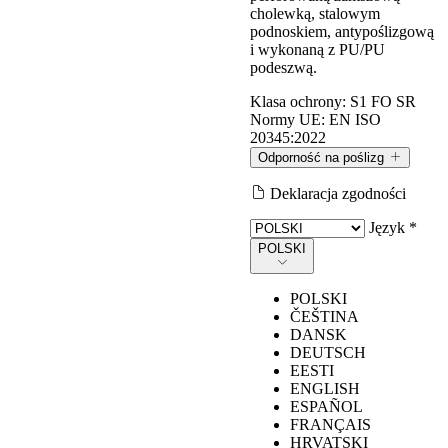
cholewką, stalowym
podnoskiem, antypoślizgową
i wykonaną z PU/PU
podeszwą.
Klasa ochrony:
S1 FO SR
Normy UE:
EN ISO
20345:2022
Odporność na poślizg
Deklaracja zgodności
Odporność na poślizg
Język *
POLSKI
Wartości mierzone zgodnie z wymaganiami normy EN ISO
POLSKI
20345:2022, metodą testową określoną w normie EN 13287.
ČEŠTINA
DANSK
DEUTSCH
Warunki
EESTI
Symbol
wymagane przez
U‑POWER
ENGLISH
oznaczenia (SR)
normę
ESPAÑOL
FRANÇAIS
HRVATSKI