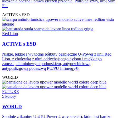
kieszenie boczne i prawa kieszeń przednia. Potrójne szwy, krój Slim
Fit.
ACTIVE s ESD
Red Lion
ACTIVE s ESD
Niskie, lekkie i wygodne półbuty bezpieczne U-Power z linii Red
Lion, z cholewką z ultra oddychającego nylonu i miękkiego
zamszu, aluminiowym podnoskiem, antyprzebiciową,
antypoślizgową podeszwą PU/PU Infinergy®.
WORLD
FUTURE
5 kolory
WORLD
Spodnie z tkaniny U-4 (U-Power 4 way stretch), która jest bardzo