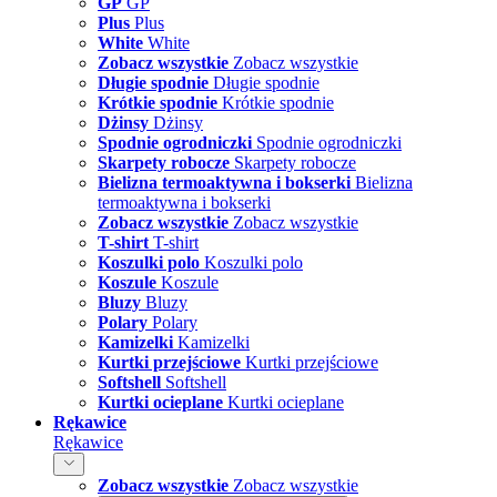
GP
GP
Plus
Plus
White
White
Zobacz wszystkie
Zobacz wszystkie
Długie spodnie
Długie spodnie
Krótkie spodnie
Krótkie spodnie
Dżinsy
Dżinsy
Spodnie ogrodniczki
Spodnie ogrodniczki
Skarpety robocze
Skarpety robocze
Bielizna termoaktywna i bokserki
Bielizna
termoaktywna i bokserki
Zobacz wszystkie
Zobacz wszystkie
T-shirt
T-shirt
Koszulki polo
Koszulki polo
Koszule
Koszule
Bluzy
Bluzy
Polary
Polary
Kamizelki
Kamizelki
Kurtki przejściowe
Kurtki przejściowe
Softshell
Softshell
Kurtki ocieplane
Kurtki ocieplane
Rękawice
Rękawice
Zobacz wszystkie
Zobacz wszystkie