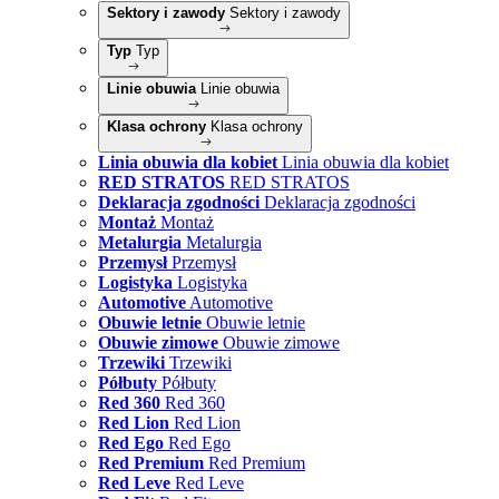
Sektory i zawody
Sektory i zawody
Typ
Typ
Linie obuwia
Linie obuwia
Klasa ochrony
Klasa ochrony
Linia obuwia dla kobiet
Linia obuwia dla kobiet
RED STRATOS
RED STRATOS
Deklaracja zgodności
Deklaracja zgodności
Montaż
Montaż
Metalurgia
Metalurgia
Przemysł
Przemysł
Logistyka
Logistyka
Automotive
Automotive
Obuwie letnie
Obuwie letnie
Obuwie zimowe
Obuwie zimowe
Trzewiki
Trzewiki
Półbuty
Półbuty
Red 360
Red 360
Red Lion
Red Lion
Red Ego
Red Ego
Red Premium
Red Premium
Red Leve
Red Leve