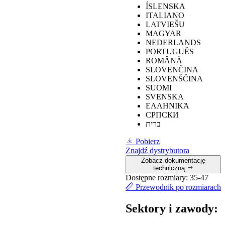
ÍSLENSKA
ITALIANO
≥
0,
19 obuwie
LATVIEŠU
Odporność na
nachylone w
0,23
MAGYAR
poślizg na
kierunku pięty 7°.
NEDERLANDS
płytkach
PORTUGUÊS
ceramicznych z
≥
0,22
obuwie
0,27
ROMÂNĂ
gliceryną
nachylone w
SLOVENČINA
kierunku pięty 7°.
SLOVENŠČINA
SUOMI
SVENSKA
ΕΛΛΗΝΙΚΆ
≥
0,19
obuwie
СРПСКИ
pochylone w
ברית
Odporność na
kierunku pięty 7°.
0,39
poślizg na
Pobierz
płytkach
≥
0,22
Obuwie
Znajdź dystrybutora
ceramicznych z
nachylone w
0,44
Zobacz dokumentację
gliceryną
kierunku pięty o
techniczną
7°.
Dostępne rozmiary:
35-47
Przewodnik po rozmiarach
Sektory i zawody: