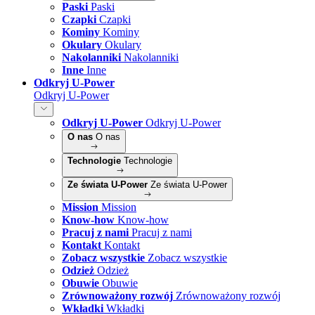
Paski
Paski
Czapki
Czapki
Kominy
Kominy
Okulary
Okulary
Nakolanniki
Nakolanniki
Inne
Inne
Odkryj U-Power
Odkryj U-Power
Odkryj U-Power
Odkryj U-Power
O nas
O nas
Technologie
Technologie
Ze świata U-Power
Ze świata U-Power
Mission
Mission
Know-how
Know-how
Pracuj z nami
Pracuj z nami
Kontakt
Kontakt
Zobacz wszystkie
Zobacz wszystkie
Odzież
Odzież
Obuwie
Obuwie
Zrównoważony rozwój
Zrównoważony rozwój
Wkładki
Wkładki