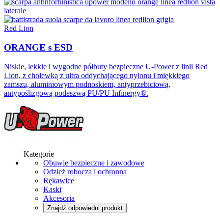
Red Lion
ORANGE s ESD
Niskie, lekkie i wygodne półbuty bezpieczne U-Power z linii Red
Lion, z cholewką z ultra oddychającego nylonu i miękkiego
zamszu, aluminiowym podnoskiem, antyprzebiciową,
antypoślizgową podeszwą PU/PU Infinergy®.
Kategorie
Obuwie bezpieczne i zawodowe
Odzież robocza i ochronna
Rękawice
Kaski
Akcesoria
Znajdź odpowiedni produkt