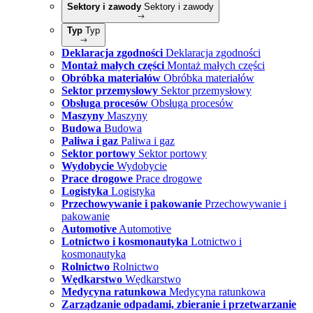
Sektory i zawody
Sektory i zawody
Typ
Typ
Deklaracja zgodności
Deklaracja zgodności
Montaż małych części
Montaż małych części
Obróbka materiałów
Obróbka materiałów
Sektor przemysłowy
Sektor przemysłowy
Obsługa procesów
Obsługa procesów
Maszyny
Maszyny
Budowa
Budowa
Paliwa i gaz
Paliwa i gaz
Sektor portowy
Sektor portowy
Wydobycie
Wydobycie
Prace drogowe
Prace drogowe
Logistyka
Logistyka
Przechowywanie i pakowanie
Przechowywanie i
pakowanie
Automotive
Automotive
Lotnictwo i kosmonautyka
Lotnictwo i
kosmonautyka
Rolnictwo
Rolnictwo
Wędkarstwo
Wędkarstwo
Medycyna ratunkowa
Medycyna ratunkowa
Zarządzanie odpadami, zbieranie i przetwarzanie