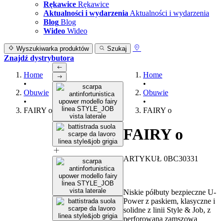
Rękawice
Rękawice
Aktualności i wydarzenia
Aktualności i wydarzenia
Blog
Blog
Wideo
Wideo
Wyszukiwarka produktów
Szukaj
Znajdź dystrybutora
Home
Home
•
•
Obuwie
Obuwie
•
•
FAIRY o
FAIRY o
FAIRY o
ARTYKUŁ 0BC30331
Niskie półbuty bezpieczne U-
Power z paskiem, klasyczne i
solidne z linii Style & Job, z
perforowaną zamszową