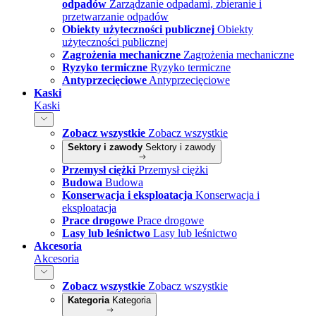
odpadów
Zarządzanie odpadami, zbieranie i
przetwarzanie odpadów
Obiekty użyteczności publicznej
Obiekty
użyteczności publicznej
Zagrożenia mechaniczne
Zagrożenia mechaniczne
Ryzyko termiczne
Ryzyko termiczne
Antyprzecięciowe
Antyprzecięciowe
Kaski
Kaski
Zobacz wszystkie
Zobacz wszystkie
Sektory i zawody
Sektory i zawody
Przemysł ciężki
Przemysł ciężki
Budowa
Budowa
Konserwacja i eksploatacja
Konserwacja i
eksploatacja
Prace drogowe
Prace drogowe
Lasy lub leśnictwo
Lasy lub leśnictwo
Akcesoria
Akcesoria
Zobacz wszystkie
Zobacz wszystkie
Kategoria
Kategoria