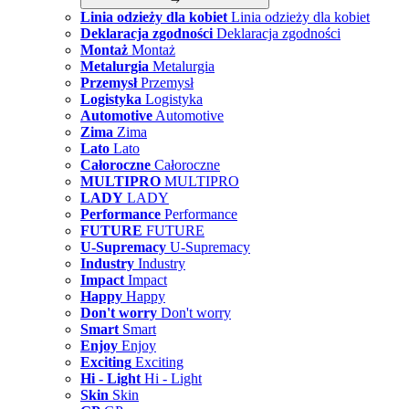
Linia odzieży dla kobiet
Linia odzieży dla kobiet
Deklaracja zgodności
Deklaracja zgodności
Montaż
Montaż
Metalurgia
Metalurgia
Przemysł
Przemysł
Logistyka
Logistyka
Automotive
Automotive
Zima
Zima
Lato
Lato
Całoroczne
Całoroczne
MULTIPRO
MULTIPRO
LADY
LADY
Performance
Performance
FUTURE
FUTURE
U-Supremacy
U-Supremacy
Industry
Industry
Impact
Impact
Happy
Happy
Don't worry
Don't worry
Smart
Smart
Enjoy
Enjoy
Exciting
Exciting
Hi - Light
Hi - Light
Skin
Skin