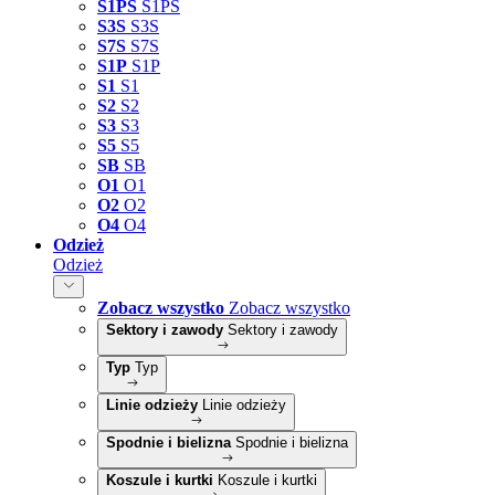
S1PS
S1PS
S3S
S3S
S7S
S7S
S1P
S1P
S1
S1
S2
S2
S3
S3
S5
S5
SB
SB
O1
O1
O2
O2
O4
O4
Odzież
Odzież
Zobacz wszystko
Zobacz wszystko
Sektory i zawody
Sektory i zawody
Typ
Typ
Linie odzieży
Linie odzieży
Spodnie i bielizna
Spodnie i bielizna
Koszule i kurtki
Koszule i kurtki