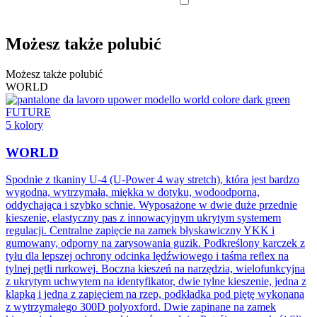
Możesz także polubić
Możesz także polubić
WORLD
FUTURE
5 kolory
WORLD
Spodnie z tkaniny U-4 (U-Power 4 way stretch), która jest bardzo
wygodna, wytrzymała, miękka w dotyku, wodoodporna,
oddychająca i szybko schnie. Wyposażone w dwie duże przednie
kieszenie, elastyczny pas z innowacyjnym ukrytym systemem
regulacji. Centralne zapięcie na zamek błyskawiczny YKK i
gumowany, odporny na zarysowania guzik. Podkreślony karczek z
tyłu dla lepszej ochrony odcinka lędźwiowego i taśma reﬂex na
tylnej pętli rurkowej. Boczna kieszeń na narzędzia, wielofunkcyjna
z ukrytym uchwytem na identyfikator, dwie tylne kieszenie, jedna z
klapką i jedna z zapięciem na rzep, podkładka pod piętę wykonana
z wytrzymałego 300D polyoxford. Dwie zapinane na zamek