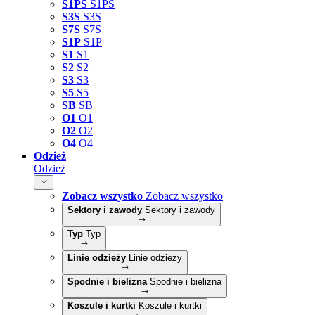
S1PS
S1PS
S3S
S3S
S7S
S7S
S1P
S1P
S1
S1
S2
S2
S3
S3
S5
S5
SB
SB
O1
O1
O2
O2
O4
O4
Odzież
Odzież
Zobacz wszystko
Zobacz wszystko
Sektory i zawody
Sektory i zawody
Typ
Typ
Linie odzieży
Linie odzieży
Spodnie i bielizna
Spodnie i bielizna
Koszule i kurtki
Koszule i kurtki