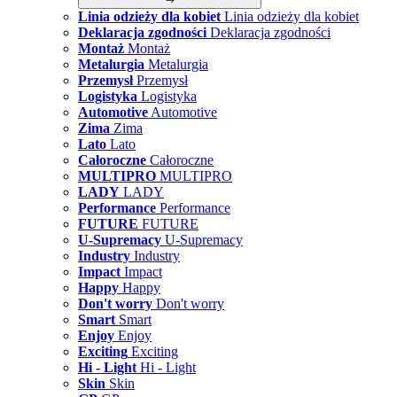
Linia odzieży dla kobiet
Linia odzieży dla kobiet
Deklaracja zgodności
Deklaracja zgodności
Montaż
Montaż
Metalurgia
Metalurgia
Przemysł
Przemysł
Logistyka
Logistyka
Automotive
Automotive
Zima
Zima
Lato
Lato
Całoroczne
Całoroczne
MULTIPRO
MULTIPRO
LADY
LADY
Performance
Performance
FUTURE
FUTURE
U-Supremacy
U-Supremacy
Industry
Industry
Impact
Impact
Happy
Happy
Don't worry
Don't worry
Smart
Smart
Enjoy
Enjoy
Exciting
Exciting
Hi - Light
Hi - Light
Skin
Skin