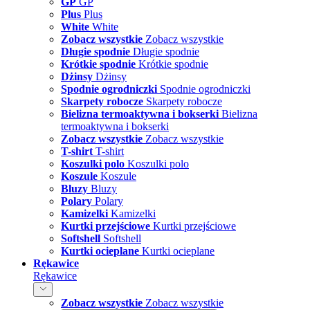
GP
GP
Plus
Plus
White
White
Zobacz wszystkie
Zobacz wszystkie
Długie spodnie
Długie spodnie
Krótkie spodnie
Krótkie spodnie
Dżinsy
Dżinsy
Spodnie ogrodniczki
Spodnie ogrodniczki
Skarpety robocze
Skarpety robocze
Bielizna termoaktywna i bokserki
Bielizna
termoaktywna i bokserki
Zobacz wszystkie
Zobacz wszystkie
T-shirt
T-shirt
Koszulki polo
Koszulki polo
Koszule
Koszule
Bluzy
Bluzy
Polary
Polary
Kamizelki
Kamizelki
Kurtki przejściowe
Kurtki przejściowe
Softshell
Softshell
Kurtki ocieplane
Kurtki ocieplane
Rękawice
Rękawice
Zobacz wszystkie
Zobacz wszystkie