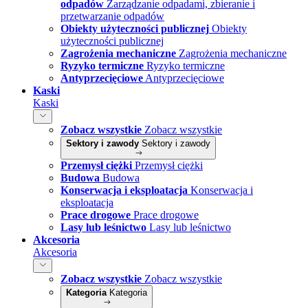
odpadów
Zarządzanie odpadami, zbieranie i
przetwarzanie odpadów
Obiekty użyteczności publicznej
Obiekty
użyteczności publicznej
Zagrożenia mechaniczne
Zagrożenia mechaniczne
Ryzyko termiczne
Ryzyko termiczne
Antyprzecięciowe
Antyprzecięciowe
Kaski
Kaski
Zobacz wszystkie
Zobacz wszystkie
Sektory i zawody
Sektory i zawody
Przemysł ciężki
Przemysł ciężki
Budowa
Budowa
Konserwacja i eksploatacja
Konserwacja i
eksploatacja
Prace drogowe
Prace drogowe
Lasy lub leśnictwo
Lasy lub leśnictwo
Akcesoria
Akcesoria
Zobacz wszystkie
Zobacz wszystkie
Kategoria
Kategoria