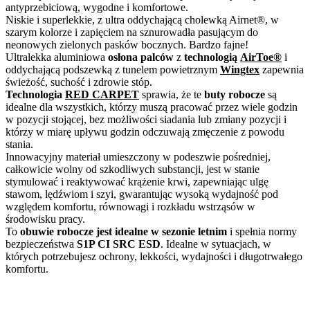
antyprzebiciową, wygodne i komfortowe.
Niskie i superlekkie, z ultra oddychającą cholewką Airnet®, w
szarym kolorze i zapięciem na sznurowadła pasującym do
neonowych zielonych pasków bocznych. Bardzo fajne!
Ultralekka aluminiowa
osłona palców
z
technologią
AirToe®
i
oddychającą podszewką z tunelem powietrznym
Wingtex
zapewnia
świeżość, suchość i zdrowie stóp.
Technologia
RED CARPET
sprawia, że te
buty robocze
są
idealne dla wszystkich, którzy muszą pracować przez wiele godzin
w pozycji stojącej, bez możliwości siadania lub zmiany pozycji i
którzy w miarę upływu godzin odczuwają zmęczenie z powodu
stania.
Innowacyjny materiał umieszczony w podeszwie pośredniej,
całkowicie wolny od szkodliwych substancji, jest w stanie
stymulować i reaktywować krążenie krwi, zapewniając ulgę
stawom, lędźwiom i szyi, gwarantując wysoką wydajność pod
względem komfortu, równowagi i rozkładu wstrząsów w
środowisku pracy.
To
obuwie robocze jest idealne w sezonie letnim
i spełnia normy
bezpieczeństwa
S1P CI SRC ESD
. Idealne w sytuacjach, w
których potrzebujesz ochrony, lekkości, wydajności i długotrwałego
komfortu.