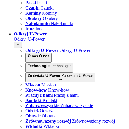
Paski
Paski
Czapki
Czapki
Kominy
Kominy
Okulary
Okulary
Nakolanniki
Nakolanniki
Inne
Inne
Odkryj U-Power
Odkryj U-Power
Odkryj U-Power
Odkryj U-Power
O nas
O nas
Technologie
Technologie
Ze świata U-Power
Ze świata U-Power
Mission
Mission
Know-how
Know-how
Pracuj z nami
Pracuj z nami
Kontakt
Kontakt
Zobacz wszystkie
Zobacz wszystkie
Odzież
Odzież
Obuwie
Obuwie
Zrównoważony rozwój
Zrównoważony rozwój
Wkładki
Wkładki