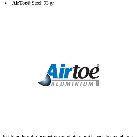
AirToe®
Steel: 93 gr
Jest to podnosek
z
asymetrycznymi otworami i specjalną membraną