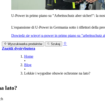
U‑Power in primo piano su "Arbeitsschutz aber sicher!": la nost
L'espansione di U‑Power in Germania sotto i riflettori della prest
Dowiedz się więcej
u‑power in primo piano su "arbeitsschutz ab
Wyszukiwarka produktów
Szukaj
Znajdź dystrybutora
Home
•
Blog
•
Lekkie i wygodne obuwie ochronne na lato?
a lato?
ch