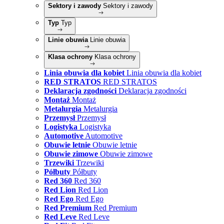
Sektory i zawody
Sektory i zawody
Typ
Typ
Linie obuwia
Linie obuwia
Klasa ochrony
Klasa ochrony
Linia obuwia dla kobiet
Linia obuwia dla kobiet
RED STRATOS
RED STRATOS
Deklaracja zgodności
Deklaracja zgodności
Montaż
Montaż
Metalurgia
Metalurgia
Przemysł
Przemysł
Logistyka
Logistyka
Automotive
Automotive
Obuwie letnie
Obuwie letnie
Obuwie zimowe
Obuwie zimowe
Trzewiki
Trzewiki
Półbuty
Półbuty
Red 360
Red 360
Red Lion
Red Lion
Red Ego
Red Ego
Red Premium
Red Premium
Red Leve
Red Leve