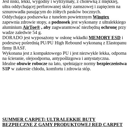
Jest niski, lekki, wygodny i wytrzymały, z cholewką z miękkiej,
ultra oddychającej perforowanej skóry zamszowej i zapięciem na
sznurowadła pasującym do żółtych pasków bocznych.
Oddychająca podszewka z tunelem powietrznym
Wingtex
zapewnia zdrowie stopy, a
podnosek
jest wykonany z ultralekkiego
aluminium
AirToe®
, aby
zagwarantować niezbędną
ochronę
przy
wadze zaledwie 54 g.
DORADO jest wyposażony w osłonę wkładki
MEMORY ESD
i
podeszwę pośrednią PU/PU High Rebound wykonaną z Elastopanu
firmy BASF.
Wykonana jest z kompaktowego PU i jest niezwykle lekka, odporna
na ścieranie, olejoodporna, antypoślizgowa i antystatyczna.
Idealne
obuwie robocze
na lato, spełniające normy
bezpieczeństwa
S1P
w zakresie chłodu, komfortu i zdrowia stóp.
SUMMER CARPET: ULTRALEKKIE BUTY
BEZPIECZNE Z GAMY PRODUKTOWEJ RED CARPET