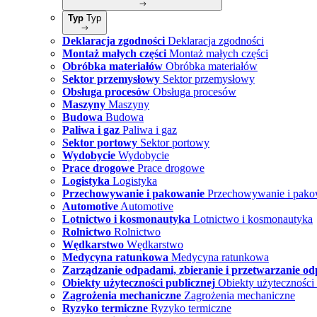
Typ
Typ
Deklaracja zgodności
Deklaracja zgodności
Montaż małych części
Montaż małych części
Obróbka materiałów
Obróbka materiałów
Sektor przemysłowy
Sektor przemysłowy
Obsługa procesów
Obsługa procesów
Maszyny
Maszyny
Budowa
Budowa
Paliwa i gaz
Paliwa i gaz
Sektor portowy
Sektor portowy
Wydobycie
Wydobycie
Prace drogowe
Prace drogowe
Logistyka
Logistyka
Przechowywanie i pakowanie
Przechowywanie i pako
Automotive
Automotive
Lotnictwo i kosmonautyka
Lotnictwo i kosmonautyka
Rolnictwo
Rolnictwo
Wędkarstwo
Wędkarstwo
Medycyna ratunkowa
Medycyna ratunkowa
Zarządzanie odpadami, zbieranie i przetwarzanie o
Obiekty użyteczności publicznej
Obiekty użyteczności 
Zagrożenia mechaniczne
Zagrożenia mechaniczne
Ryzyko termiczne
Ryzyko termiczne