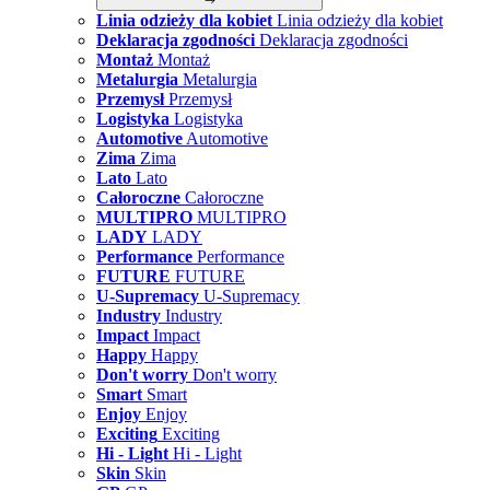
Linia odzieży dla kobiet
Linia odzieży dla kobiet
Deklaracja zgodności
Deklaracja zgodności
Montaż
Montaż
Metalurgia
Metalurgia
Przemysł
Przemysł
Logistyka
Logistyka
Automotive
Automotive
Zima
Zima
Lato
Lato
Całoroczne
Całoroczne
MULTIPRO
MULTIPRO
LADY
LADY
Performance
Performance
FUTURE
FUTURE
U-Supremacy
U-Supremacy
Industry
Industry
Impact
Impact
Happy
Happy
Don't worry
Don't worry
Smart
Smart
Enjoy
Enjoy
Exciting
Exciting
Hi - Light
Hi - Light
Skin
Skin