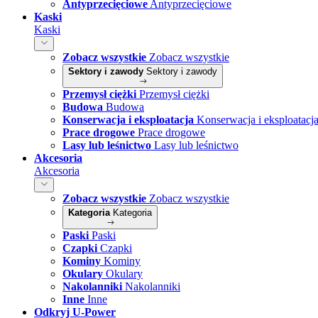
Antyprzecięciowe
Antyprzecięciowe
Kaski
Kaski
Zobacz wszystkie
Zobacz wszystkie
Sektory i zawody
Sektory i zawody
Przemysł ciężki
Przemysł ciężki
Budowa
Budowa
Konserwacja i eksploatacja
Konserwacja i eksploatacj
Prace drogowe
Prace drogowe
Lasy lub leśnictwo
Lasy lub leśnictwo
Akcesoria
Akcesoria
Zobacz wszystkie
Zobacz wszystkie
Kategoria
Kategoria
Paski
Paski
Czapki
Czapki
Kominy
Kominy
Okulary
Okulary
Nakolanniki
Nakolanniki
Inne
Inne
Odkryj U-Power