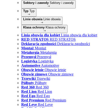
Sektory i zawody
Sektory i zawody
Typ
Typ
Linie obuwia
Linie obuwia
Klasa ochrony
Klasa ochrony
Linia obuwia dla kobiet
Linia obuwia dla kobiet
RED STRATOS
RED STRATOS
Deklaracja zgodności
Deklaracja zgodności
Montaż
Montaż
Metalurgia
Metalurgia
Przemysł
Przemysł
Logistyka
Logistyka
Automotive
Automotive
Obuwie letnie
Obuwie letnie
Obuwie zimowe
Obuwie zimowe
Trzewiki
Trzewiki
Półbuty
Półbuty
Red 360
Red 360
Red Lion
Red Lion
Red Ego
Red Ego
Red Premium
Red Premium
Red Leve
Red Leve