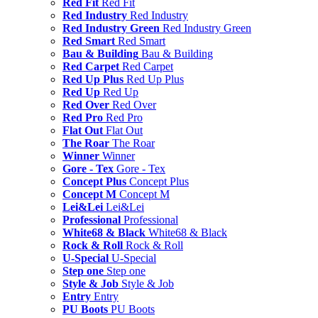
Red Fit
Red Fit
Red Industry
Red Industry
Red Industry Green
Red Industry Green
Red Smart
Red Smart
Bau & Building
Bau & Building
Red Carpet
Red Carpet
Red Up Plus
Red Up Plus
Red Up
Red Up
Red Over
Red Over
Red Pro
Red Pro
Flat Out
Flat Out
The Roar
The Roar
Winner
Winner
Gore - Tex
Gore - Tex
Concept Plus
Concept Plus
Concept M
Concept M
Lei&Lei
Lei&Lei
Professional
Professional
White68 & Black
White68 & Black
Rock & Roll
Rock & Roll
U-Special
U-Special
Step one
Step one
Style & Job
Style & Job
Entry
Entry
PU Boots
PU Boots