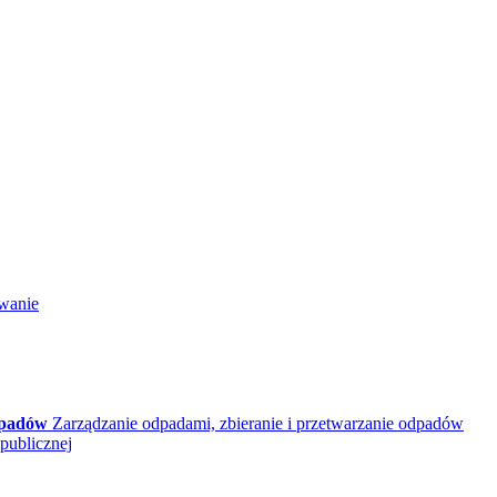
wanie
dpadów
Zarządzanie odpadami, zbieranie i przetwarzanie odpadów
publicznej