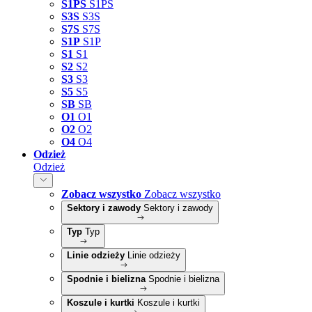
S1PS
S1PS
S3S
S3S
S7S
S7S
S1P
S1P
S1
S1
S2
S2
S3
S3
S5
S5
SB
SB
O1
O1
O2
O2
O4
O4
Odzież
Odzież
Zobacz wszystko
Zobacz wszystko
Sektory i zawody
Sektory i zawody
Typ
Typ
Linie odzieży
Linie odzieży
Spodnie i bielizna
Spodnie i bielizna
Koszule i kurtki
Koszule i kurtki