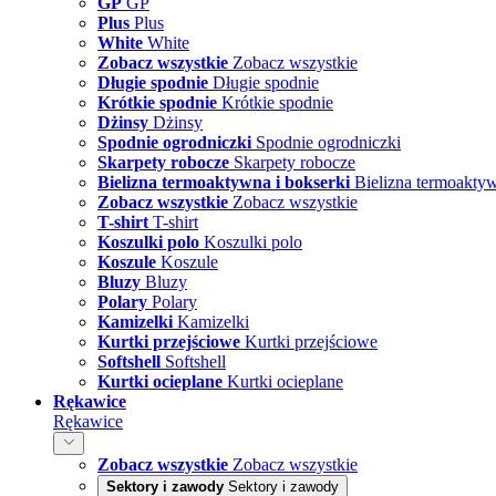
GP
GP
Plus
Plus
White
White
Zobacz wszystkie
Zobacz wszystkie
Długie spodnie
Długie spodnie
Krótkie spodnie
Krótkie spodnie
Dżinsy
Dżinsy
Spodnie ogrodniczki
Spodnie ogrodniczki
Skarpety robocze
Skarpety robocze
Bielizna termoaktywna i bokserki
Bielizna termoaktyw
Zobacz wszystkie
Zobacz wszystkie
T-shirt
T-shirt
Koszulki polo
Koszulki polo
Koszule
Koszule
Bluzy
Bluzy
Polary
Polary
Kamizelki
Kamizelki
Kurtki przejściowe
Kurtki przejściowe
Softshell
Softshell
Kurtki ocieplane
Kurtki ocieplane
Rękawice
Rękawice
Zobacz wszystkie
Zobacz wszystkie
Sektory i zawody
Sektory i zawody