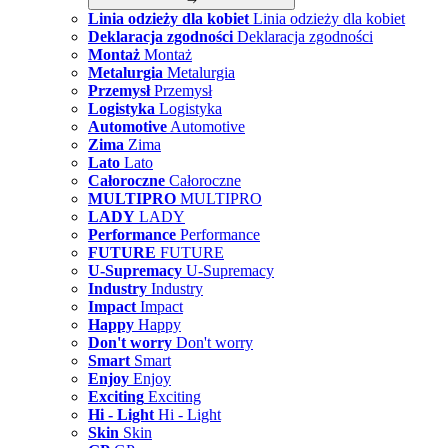
Linia odzieży dla kobiet
Linia odzieży dla kobiet
Deklaracja zgodności
Deklaracja zgodności
Montaż
Montaż
Metalurgia
Metalurgia
Przemysł
Przemysł
Logistyka
Logistyka
Automotive
Automotive
Zima
Zima
Lato
Lato
Całoroczne
Całoroczne
MULTIPRO
MULTIPRO
LADY
LADY
Performance
Performance
FUTURE
FUTURE
U-Supremacy
U-Supremacy
Industry
Industry
Impact
Impact
Happy
Happy
Don't worry
Don't worry
Smart
Smart
Enjoy
Enjoy
Exciting
Exciting
Hi - Light
Hi - Light
Skin
Skin