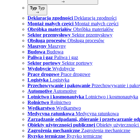
Typ
Typ
Deklaracja zgodności
Deklaracja zgodności
Montaż małych części
Montaż małych części
Obróbka materiałów
Obróbka materiałów
Sektor przemysłowy
Sektor przemysłowy
Obsługa procesów
Obsługa procesów
Maszyny
Maszyny
Budowa
Budowa
Paliwa i gaz
Paliwa i gaz
Sektor portowy
Sektor portowy
Wydobycie
Wydobycie
Prace drogowe
Prace drogowe
Logistyka
Logistyka
Przechowywanie i pakowanie
Przechowywanie i pako
Automotive
Automotive
Lotnictwo i kosmonautyka
Lotnictwo i kosmonautyka
Rolnictwo
Rolnictwo
Wędkarstwo
Wędkarstwo
Medycyna ratunkowa
Medycyna ratunkowa
Zarządzanie odpadami, zbieranie i przetwarzanie o
Obiekty użyteczności publicznej
Obiekty użyteczności 
Zagrożenia mechaniczne
Zagrożenia mechaniczne
Ryzyko termiczne
Ryzyko termiczne