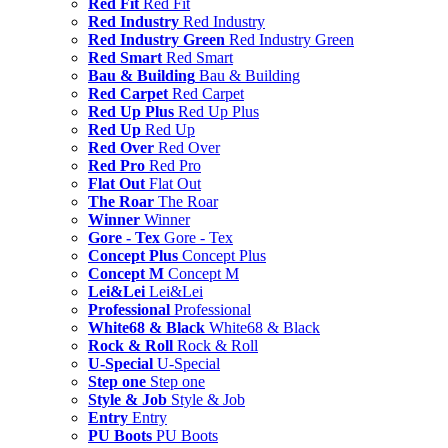
Red Fit
Red Fit
Red Industry
Red Industry
Red Industry Green
Red Industry Green
Red Smart
Red Smart
Bau & Building
Bau & Building
Red Carpet
Red Carpet
Red Up Plus
Red Up Plus
Red Up
Red Up
Red Over
Red Over
Red Pro
Red Pro
Flat Out
Flat Out
The Roar
The Roar
Winner
Winner
Gore - Tex
Gore - Tex
Concept Plus
Concept Plus
Concept M
Concept M
Lei&Lei
Lei&Lei
Professional
Professional
White68 & Black
White68 & Black
Rock & Roll
Rock & Roll
U-Special
U-Special
Step one
Step one
Style & Job
Style & Job
Entry
Entry
PU Boots
PU Boots