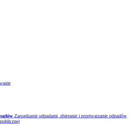
wanie
dpadów
Zarządzanie odpadami, zbieranie i przetwarzanie odpadów
publicznej