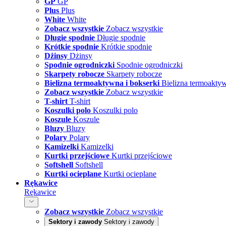
GP
GP
Plus
Plus
White
White
Zobacz wszystkie
Zobacz wszystkie
Długie spodnie
Długie spodnie
Krótkie spodnie
Krótkie spodnie
Dżinsy
Dżinsy
Spodnie ogrodniczki
Spodnie ogrodniczki
Skarpety robocze
Skarpety robocze
Bielizna termoaktywna i bokserki
Bielizna termoaktyw
Zobacz wszystkie
Zobacz wszystkie
T-shirt
T-shirt
Koszulki polo
Koszulki polo
Koszule
Koszule
Bluzy
Bluzy
Polary
Polary
Kamizelki
Kamizelki
Kurtki przejściowe
Kurtki przejściowe
Softshell
Softshell
Kurtki ocieplane
Kurtki ocieplane
Rękawice
Rękawice
Zobacz wszystkie
Zobacz wszystkie
Sektory i zawody
Sektory i zawody