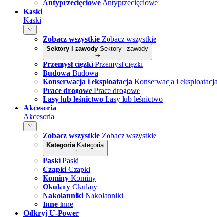
Antyprzecięciowe
Antyprzecięciowe
Kaski
Kaski
Zobacz wszystkie
Zobacz wszystkie
Sektory i zawody
Sektory i zawody
Przemysł ciężki
Przemysł ciężki
Budowa
Budowa
Konserwacja i eksploatacja
Konserwacja i eksploatacj
Prace drogowe
Prace drogowe
Lasy lub leśnictwo
Lasy lub leśnictwo
Akcesoria
Akcesoria
Zobacz wszystkie
Zobacz wszystkie
Kategoria
Kategoria
Paski
Paski
Czapki
Czapki
Kominy
Kominy
Okulary
Okulary
Nakolanniki
Nakolanniki
Inne
Inne
Odkryj U-Power