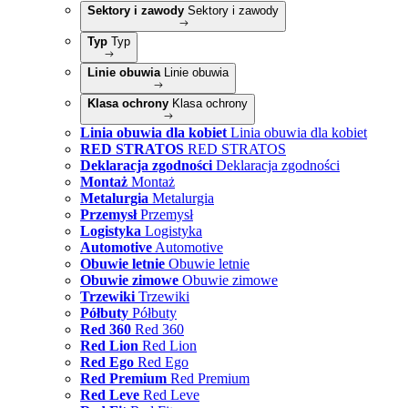
Sektory i zawody
Sektory i zawody
Typ
Typ
Linie obuwia
Linie obuwia
Klasa ochrony
Klasa ochrony
Linia obuwia dla kobiet
Linia obuwia dla kobiet
RED STRATOS
RED STRATOS
Deklaracja zgodności
Deklaracja zgodności
Montaż
Montaż
Metalurgia
Metalurgia
Przemysł
Przemysł
Logistyka
Logistyka
Automotive
Automotive
Obuwie letnie
Obuwie letnie
Obuwie zimowe
Obuwie zimowe
Trzewiki
Trzewiki
Półbuty
Półbuty
Red 360
Red 360
Red Lion
Red Lion
Red Ego
Red Ego
Red Premium
Red Premium
Red Leve
Red Leve