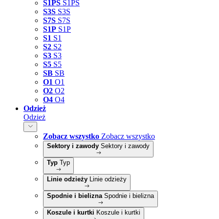
S1PS
S1PS
S3S
S3S
S7S
S7S
S1P
S1P
S1
S1
S2
S2
S3
S3
S5
S5
SB
SB
O1
O1
O2
O2
O4
O4
Odzież
Odzież
Zobacz wszystko
Zobacz wszystko
Sektory i zawody
Sektory i zawody
Typ
Typ
Linie odzieży
Linie odzieży
Spodnie i bielizna
Spodnie i bielizna
Koszule i kurtki
Koszule i kurtki