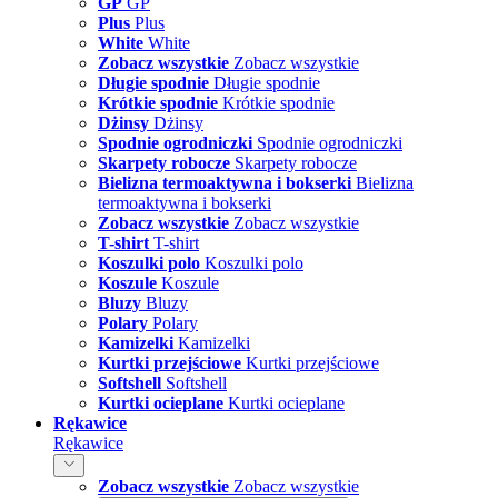
GP
GP
Plus
Plus
White
White
Zobacz wszystkie
Zobacz wszystkie
Długie spodnie
Długie spodnie
Krótkie spodnie
Krótkie spodnie
Dżinsy
Dżinsy
Spodnie ogrodniczki
Spodnie ogrodniczki
Skarpety robocze
Skarpety robocze
Bielizna termoaktywna i bokserki
Bielizna
termoaktywna i bokserki
Zobacz wszystkie
Zobacz wszystkie
T-shirt
T-shirt
Koszulki polo
Koszulki polo
Koszule
Koszule
Bluzy
Bluzy
Polary
Polary
Kamizelki
Kamizelki
Kurtki przejściowe
Kurtki przejściowe
Softshell
Softshell
Kurtki ocieplane
Kurtki ocieplane
Rękawice
Rękawice
Zobacz wszystkie
Zobacz wszystkie