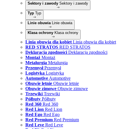
Sektory i zawody
Sektory i zawody
Typ
Typ
Linie obuwia
Linie obuwia
Klasa ochrony
Klasa ochrony
Linia obuwia dla kobiet
Linia obuwia dla kobiet
RED STRATOS
RED STRATOS
Deklaracja zgodności
Deklaracja zgodności
Montaż
Montaż
Metalurgia
Metalurgia
Przemysł
Przemysł
Logistyka
Logistyka
Automotive
Automotive
Obuwie letnie
Obuwie letnie
Obuwie zimowe
Obuwie zimowe
Trzewiki
Trzewiki
Półbuty
Półbuty
Red 360
Red 360
Red Lion
Red Lion
Red Ego
Red Ego
Red Premium
Red Premium
Red Leve
Red Leve