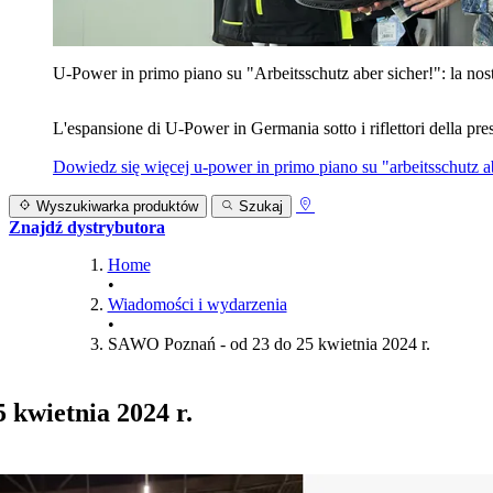
U‑Power in primo piano su "Arbeitsschutz aber sicher!": la nost
L'espansione di U‑Power in Germania sotto i riflettori della prest
Dowiedz się więcej
u‑power in primo piano su "arbeitsschutz ab
Wyszukiwarka produktów
Szukaj
Znajdź dystrybutora
Home
•
Wiadomości i wydarzenia
•
SAWO Poznań - od 23 do 25 kwietnia 2024 r.
 kwietnia 2024 r.