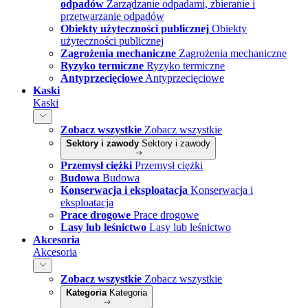
odpadów
Zarządzanie odpadami, zbieranie i
przetwarzanie odpadów
Obiekty użyteczności publicznej
Obiekty
użyteczności publicznej
Zagrożenia mechaniczne
Zagrożenia mechaniczne
Ryzyko termiczne
Ryzyko termiczne
Antyprzecięciowe
Antyprzecięciowe
Kaski
Kaski
Zobacz wszystkie
Zobacz wszystkie
Sektory i zawody
Sektory i zawody
Przemysł ciężki
Przemysł ciężki
Budowa
Budowa
Konserwacja i eksploatacja
Konserwacja i
eksploatacja
Prace drogowe
Prace drogowe
Lasy lub leśnictwo
Lasy lub leśnictwo
Akcesoria
Akcesoria
Zobacz wszystkie
Zobacz wszystkie
Kategoria
Kategoria