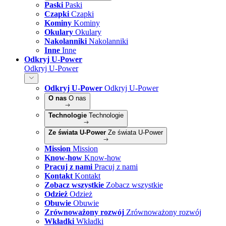
Paski
Paski
Czapki
Czapki
Kominy
Kominy
Okulary
Okulary
Nakolanniki
Nakolanniki
Inne
Inne
Odkryj U-Power
Odkryj U-Power
Odkryj U-Power
Odkryj U-Power
O nas
O nas
Technologie
Technologie
Ze świata U-Power
Ze świata U-Power
Mission
Mission
Know-how
Know-how
Pracuj z nami
Pracuj z nami
Kontakt
Kontakt
Zobacz wszystkie
Zobacz wszystkie
Odzież
Odzież
Obuwie
Obuwie
Zrównoważony rozwój
Zrównoważony rozwój
Wkładki
Wkładki