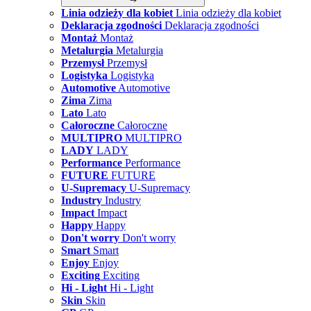
Linia odzieży dla kobiet
Linia odzieży dla kobiet
Deklaracja zgodności
Deklaracja zgodności
Montaż
Montaż
Metalurgia
Metalurgia
Przemysł
Przemysł
Logistyka
Logistyka
Automotive
Automotive
Zima
Zima
Lato
Lato
Całoroczne
Całoroczne
MULTIPRO
MULTIPRO
LADY
LADY
Performance
Performance
FUTURE
FUTURE
U-Supremacy
U-Supremacy
Industry
Industry
Impact
Impact
Happy
Happy
Don't worry
Don't worry
Smart
Smart
Enjoy
Enjoy
Exciting
Exciting
Hi - Light
Hi - Light
Skin
Skin