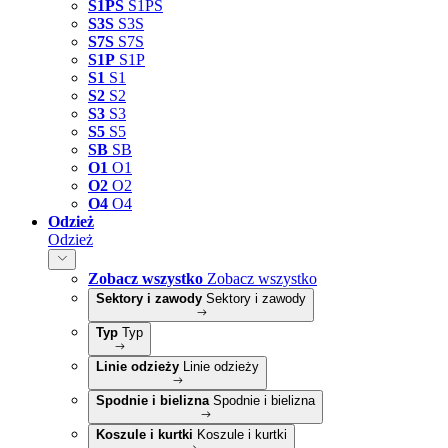
S1PS
S1PS
S3S
S3S
S7S
S7S
S1P
S1P
S1
S1
S2
S2
S3
S3
S5
S5
SB
SB
O1
O1
O2
O2
O4
O4
Odzież
Odzież
Zobacz wszystko
Zobacz wszystko
Sektory i zawody
Sektory i zawody
Typ
Typ
Linie odzieży
Linie odzieży
Spodnie i bielizna
Spodnie i bielizna
Koszule i kurtki
Koszule i kurtki