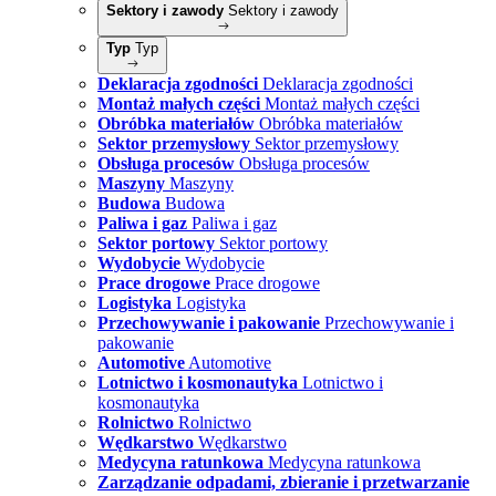
Sektory i zawody
Sektory i zawody
Typ
Typ
Deklaracja zgodności
Deklaracja zgodności
Montaż małych części
Montaż małych części
Obróbka materiałów
Obróbka materiałów
Sektor przemysłowy
Sektor przemysłowy
Obsługa procesów
Obsługa procesów
Maszyny
Maszyny
Budowa
Budowa
Paliwa i gaz
Paliwa i gaz
Sektor portowy
Sektor portowy
Wydobycie
Wydobycie
Prace drogowe
Prace drogowe
Logistyka
Logistyka
Przechowywanie i pakowanie
Przechowywanie i
pakowanie
Automotive
Automotive
Lotnictwo i kosmonautyka
Lotnictwo i
kosmonautyka
Rolnictwo
Rolnictwo
Wędkarstwo
Wędkarstwo
Medycyna ratunkowa
Medycyna ratunkowa
Zarządzanie odpadami, zbieranie i przetwarzanie