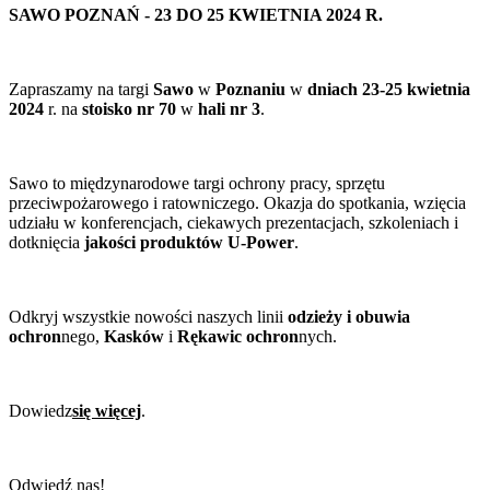
SAWO POZNAŃ - 23 DO 25 KWIETNIA 2024 R.
Zapraszamy na targi
Sawo
w
Poznaniu
w
dniach 23-25 kwietnia
2024
r. na
stoisko nr 70
w
hali nr 3
.
Sawo to międzynarodowe targi ochrony pracy, sprzętu
przeciwpożarowego i ratowniczego. Okazja do spotkania, wzięcia
udziału w konferencjach, ciekawych prezentacjach, szkoleniach i
dotknięcia
jakości produktów U-Power
.
Odkryj wszystkie nowości naszych linii
odzieży i obuwia
ochron
nego,
Kasków
i
Rękawic ochron
nych.
Dowiedz
się więcej
.
Odwiedź nas!