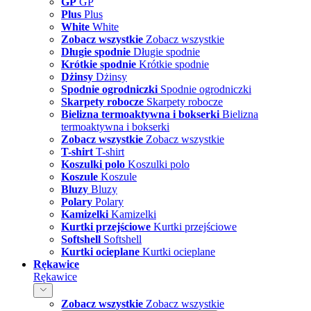
GP
GP
Plus
Plus
White
White
Zobacz wszystkie
Zobacz wszystkie
Długie spodnie
Długie spodnie
Krótkie spodnie
Krótkie spodnie
Dżinsy
Dżinsy
Spodnie ogrodniczki
Spodnie ogrodniczki
Skarpety robocze
Skarpety robocze
Bielizna termoaktywna i bokserki
Bielizna
termoaktywna i bokserki
Zobacz wszystkie
Zobacz wszystkie
T-shirt
T-shirt
Koszulki polo
Koszulki polo
Koszule
Koszule
Bluzy
Bluzy
Polary
Polary
Kamizelki
Kamizelki
Kurtki przejściowe
Kurtki przejściowe
Softshell
Softshell
Kurtki ocieplane
Kurtki ocieplane
Rękawice
Rękawice
Zobacz wszystkie
Zobacz wszystkie