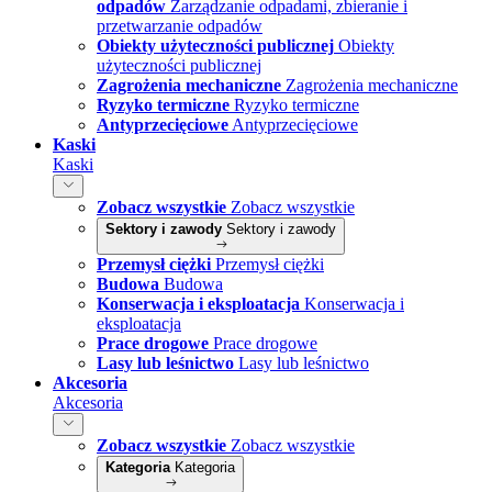
odpadów
Zarządzanie odpadami, zbieranie i
przetwarzanie odpadów
Obiekty użyteczności publicznej
Obiekty
użyteczności publicznej
Zagrożenia mechaniczne
Zagrożenia mechaniczne
Ryzyko termiczne
Ryzyko termiczne
Antyprzecięciowe
Antyprzecięciowe
Kaski
Kaski
Zobacz wszystkie
Zobacz wszystkie
Sektory i zawody
Sektory i zawody
Przemysł ciężki
Przemysł ciężki
Budowa
Budowa
Konserwacja i eksploatacja
Konserwacja i
eksploatacja
Prace drogowe
Prace drogowe
Lasy lub leśnictwo
Lasy lub leśnictwo
Akcesoria
Akcesoria
Zobacz wszystkie
Zobacz wszystkie
Kategoria
Kategoria