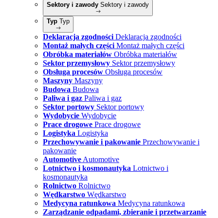
Sektory i zawody
Sektory i zawody
Typ
Typ
Deklaracja zgodności
Deklaracja zgodności
Montaż małych części
Montaż małych części
Obróbka materiałów
Obróbka materiałów
Sektor przemysłowy
Sektor przemysłowy
Obsługa procesów
Obsługa procesów
Maszyny
Maszyny
Budowa
Budowa
Paliwa i gaz
Paliwa i gaz
Sektor portowy
Sektor portowy
Wydobycie
Wydobycie
Prace drogowe
Prace drogowe
Logistyka
Logistyka
Przechowywanie i pakowanie
Przechowywanie i
pakowanie
Automotive
Automotive
Lotnictwo i kosmonautyka
Lotnictwo i
kosmonautyka
Rolnictwo
Rolnictwo
Wędkarstwo
Wędkarstwo
Medycyna ratunkowa
Medycyna ratunkowa
Zarządzanie odpadami, zbieranie i przetwarzanie