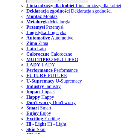
Linia odzieży dla kobiet
Linia odzieży dla kobiet
Deklaracja zgodności
Deklaracja zgodności
Montaż
Montaż
Metalurgia
Metalurgia
Przemysł
Przemysł
Logistyka
Logistyka
Automotive
Automotive
Zima
Zima
Lato
Lato
Całoroczne
Całoroczne
MULTIPRO
MULTIPRO
LADY
LADY
Performance
Performance
FUTURE
FUTURE
U-Supremacy
U-Supremacy
Industry
Industry
Impact
Impact
Happy
Happy
Don't worry
Don't worry
Smart
Smart
Enjoy
Enjoy
Exciting
Exciting
Hi - Light
Hi - Light
Skin
Skin