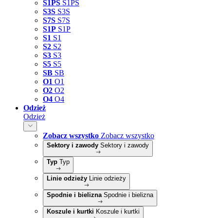
S1PS
S1PS
S3S
S3S
S7S
S7S
S1P
S1P
S1
S1
S2
S2
S3
S3
S5
S5
SB
SB
O1
O1
O2
O2
O4
O4
Odzież
Odzież
Zobacz wszystko
Zobacz wszystko
Sektory i zawody
Sektory i zawody
Typ
Typ
Linie odzieży
Linie odzieży
Spodnie i bielizna
Spodnie i bielizna
Koszule i kurtki
Koszule i kurtki