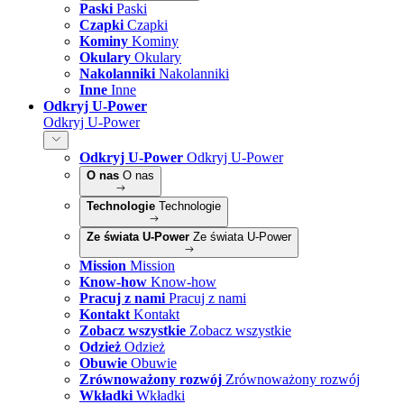
Paski
Paski
Czapki
Czapki
Kominy
Kominy
Okulary
Okulary
Nakolanniki
Nakolanniki
Inne
Inne
Odkryj U-Power
Odkryj U-Power
Odkryj U-Power
Odkryj U-Power
O nas
O nas
Technologie
Technologie
Ze świata U-Power
Ze świata U-Power
Mission
Mission
Know-how
Know-how
Pracuj z nami
Pracuj z nami
Kontakt
Kontakt
Zobacz wszystkie
Zobacz wszystkie
Odzież
Odzież
Obuwie
Obuwie
Zrównoważony rozwój
Zrównoważony rozwój
Wkładki
Wkładki