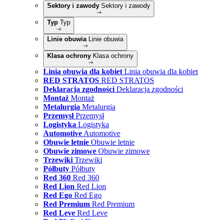
Sektory i zawody
Sektory i zawody
Typ
Typ
Linie obuwia
Linie obuwia
Klasa ochrony
Klasa ochrony
Linia obuwia dla kobiet
Linia obuwia dla kobiet
RED STRATOS
RED STRATOS
Deklaracja zgodności
Deklaracja zgodności
Montaż
Montaż
Metalurgia
Metalurgia
Przemysł
Przemysł
Logistyka
Logistyka
Automotive
Automotive
Obuwie letnie
Obuwie letnie
Obuwie zimowe
Obuwie zimowe
Trzewiki
Trzewiki
Półbuty
Półbuty
Red 360
Red 360
Red Lion
Red Lion
Red Ego
Red Ego
Red Premium
Red Premium
Red Leve
Red Leve