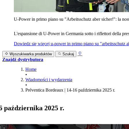
U‑Power in primo piano su "Arbeitsschutz aber sicher!": la nost
L'espansione di U‑Power in Germania sotto i riflettori della prest
Dowiedz się więcej
u‑power in primo piano su "arbeitsschutz ab
Wyszukiwarka produktów
Szukaj
Znajdź dystrybutora
Home
•
Wiadomości i wydarzenia
•
Préventica Bordeaux | 14-16 października 2025 r.
6 października 2025 r.