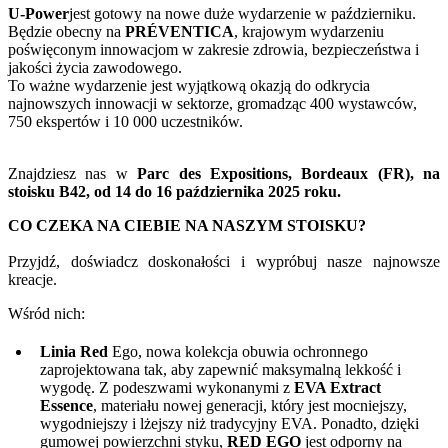
U-Power
jest gotowy na nowe duże wydarzenie w październiku.
Będzie obecny na
PRÉVENTICA
, krajowym wydarzeniu
poświęconym innowacjom w zakresie zdrowia, bezpieczeństwa i
jakości życia zawodowego.
To ważne wydarzenie jest wyjątkową okazją do odkrycia
najnowszych innowacji w sektorze, gromadząc 400 wystawców,
750 ekspertów i 10 000 uczestników.
Znajdziesz nas w
Parc des Expositions, Bordeaux (FR), na
stoisku B42, od 14 do 16 października 2025 roku.
CO CZEKA NA CIEBIE NA NASZYM STOISKU?
Przyjdź, doświadcz doskonałości i wypróbuj nasze najnowsze
kreacje.
Wśród nich:
Linia Red
Ego, nowa kolekcja obuwia ochronnego
zaprojektowana tak, aby zapewnić maksymalną lekkość i
wygodę. Z podeszwami wykonanymi z
EVA Extract
Essence
, materiału nowej generacji, który jest mocniejszy,
wygodniejszy i lżejszy niż tradycyjny EVA. Ponadto, dzięki
gumowej powierzchni styku,
RED EGO
jest odporny na