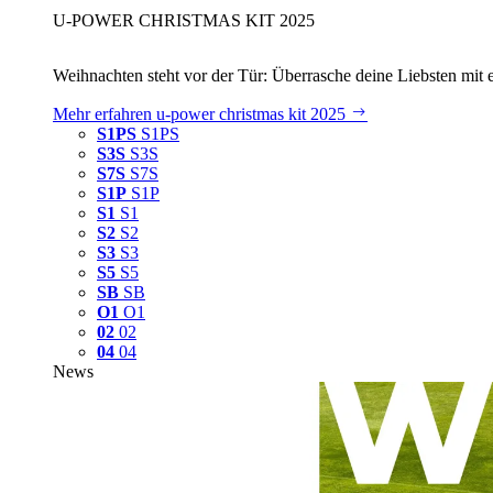
U‑POWER CHRISTMAS KIT 2025
Weihnachten steht vor der Tür: Überrasche deine Liebsten mit 
Mehr erfahren
u‑power christmas kit 2025
S1PS
S1PS
S3S
S3S
S7S
S7S
S1P
S1P
S1
S1
S2
S2
S3
S3
S5
S5
SB
SB
O1
O1
02
02
04
04
News