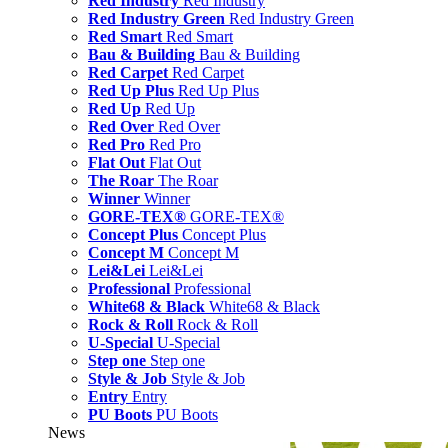
Red Industry
Red Industry
Red Industry Green
Red Industry Green
Red Smart
Red Smart
Bau & Building
Bau & Building
Red Carpet
Red Carpet
Red Up Plus
Red Up Plus
Red Up
Red Up
Red Over
Red Over
Red Pro
Red Pro
Flat Out
Flat Out
The Roar
The Roar
Winner
Winner
GORE-TEX®
GORE-TEX®
Concept Plus
Concept Plus
Concept M
Concept M
Lei&Lei
Lei&Lei
Professional
Professional
White68 & Black
White68 & Black
Rock & Roll
Rock & Roll
U-Special
U-Special
Step one
Step one
Style & Job
Style & Job
Entry
Entry
PU Boots
PU Boots
News