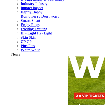
Industry
Industry
Impact
Impact
Happy
Happy
Don't worry
Don't worry
Smart
Smart
Enjoy
Enjoy
Exciting
Exciting
Hi - Light
Hi - Light
Skin
Skin
GP
GP
Plus
Plus
White
White
News