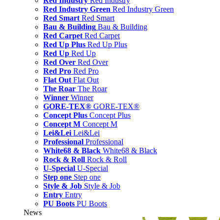
Red Industry
Red Industry
Red Industry Green
Red Industry Green
Red Smart
Red Smart
Bau & Building
Bau & Building
Red Carpet
Red Carpet
Red Up Plus
Red Up Plus
Red Up
Red Up
Red Over
Red Over
Red Pro
Red Pro
Flat Out
Flat Out
The Roar
The Roar
Winner
Winner
GORE-TEX®
GORE-TEX®
Concept Plus
Concept Plus
Concept M
Concept M
Lei&Lei
Lei&Lei
Professional
Professional
White68 & Black
White68 & Black
Rock & Roll
Rock & Roll
U-Special
U-Special
Step one
Step one
Style & Job
Style & Job
Entry
Entry
PU Boots
PU Boots
News