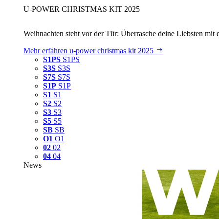
U‑POWER CHRISTMAS KIT 2025
Weihnachten steht vor der Tür: Überrasche deine Liebsten mit 
Mehr erfahren
u‑power christmas kit 2025
S1PS
S1PS
S3S
S3S
S7S
S7S
S1P
S1P
S1
S1
S2
S2
S3
S3
S5
S5
SB
SB
O1
O1
02
02
04
04
News