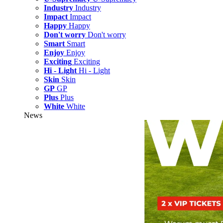
Industry
Industry
Impact
Impact
Happy
Happy
Don't worry
Don't worry
Smart
Smart
Enjoy
Enjoy
Exciting
Exciting
Hi - Light
Hi - Light
Skin
Skin
GP
GP
Plus
Plus
White
White
News