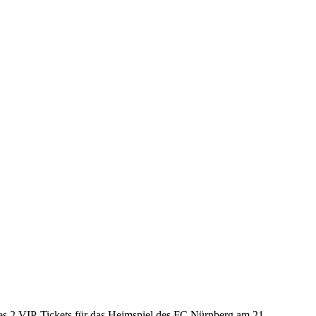
es 2 VIP-Tickets für das Heimspiel des FC Nürnberg am 21.