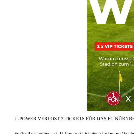
U‑POWER VERLOST 2 TICKETS FÜR DAS FC NÜRNBE
Fußballfans aufgepasst: U‑Power startet einen Instagram-Wet