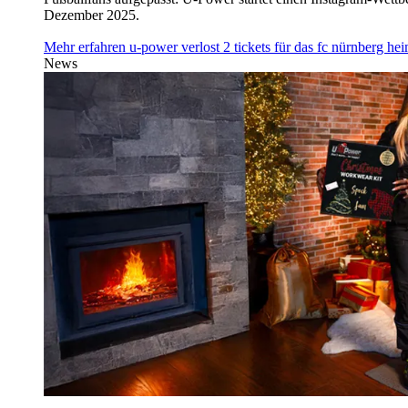
Dezember 2025.
Mehr erfahren
u‑power verlost 2 tickets für das fc nürnberg h
News