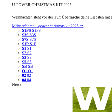
U‑POWER CHRISTMAS KIT 2025
Weihnachten steht vor der Tür: Überrasche deine Liebsten mit 
Mehr erfahren
u‑power christmas kit 2025
S1PS
S1PS
S3S
S3S
S7S
S7S
S1P
S1P
S1
S1
S2
S2
S3
S3
S5
S5
SB
SB
O1
O1
02
02
04
04
News