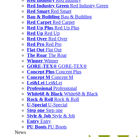
Red Industry
Red Industry
Red Industry Green
Red Industry Green
Red Smart
Red Smart
Bau & Building
Bau & Building
Red Carpet
Red Carpet
Red Up Plus
Red Up Plus
Red Up
Red Up
Red Over
Red Over
Red Pro
Red Pro
Flat Out
Flat Out
The Roar
The Roar
Winner
Winner
GORE-TEX®
GORE-TEX®
Concept Plus
Concept Plus
Concept M
Concept M
Lei&Lei
Lei&Lei
Professional
Professional
White68 & Black
White68 & Black
Rock & Roll
Rock & Roll
U-Special
U-Special
Step one
Step one
Style & Job
Style & Job
Entry
Entry
PU Boots
PU Boots
News