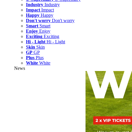
Industry
Industry
Impact
Impact
Happy
Happy
Don't worry
Don't worry
Smart
Smart
Enjoy
Enjoy
Exciting
Exciting
Hi - Light
Hi - Light
Skin
Skin
GP
GP
Plus
Plus
White
White
News