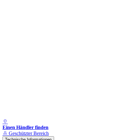
Geschützter Bereich
Technische Informationen
Technische Informationen
Materialien für Kleidung
Leitfaden zur Größe
Informationen zum Helm
Europäische Normen
Kontakt
Produkt-Suche
Einen Händler finden
Deutschland | DE
Einen Händler finden
Geschützter Bereich
Technische Informationen