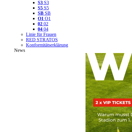
S3
S3
S5
S5
SB
SB
O1
O1
02
02
04
04
Linie für Frauen
RED STRATOS
Konformitätserklärung
News