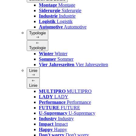
Montage
Montage
Siderurgie
Siderurgie
Industrie
Industrie
Logistik
Logistik
Automotive
Automotive
Typologie
Typologie
Winter
Winter
Sommer
Sommer
Vier Jahreszeiten
Vier Jahreszeiten
Linie
Linie
MULTIPRO
MULTIPRO
LADY
LADY
Performance
Performance
FUTURE
FUTURE
U-Supremacy
U-Supremacy
Industry
Industry
Impact
Impact
Happy
Happy
Don't worry
Don't worry