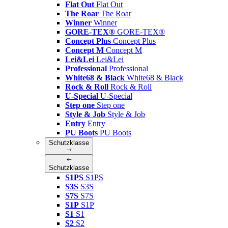
Flat Out
Flat Out
The Roar
The Roar
Winner
Winner
GORE-TEX®
GORE-TEX®
Concept Plus
Concept Plus
Concept M
Concept M
Lei&Lei
Lei&Lei
Professional
Professional
White68 & Black
White68 & Black
Rock & Roll
Rock & Roll
U-Special
U-Special
Step one
Step one
Style & Job
Style & Job
Entry
Entry
PU Boots
PU Boots
Schutzklasse
Schutzklasse
S1PS
S1PS
S3S
S3S
S7S
S7S
S1P
S1P
S1
S1
S2
S2