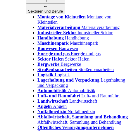
Sektoren und Berufe
Montage von Kleinteilen
Montage von
Kleinteilen
Materialverarbeitung
Materialverarbeitung
Industrieller Sektor
Industrieller Sektor
Handhabung
Handhabung
Maschinenpark
Maschinenpark
Bauwesen
Bauwesen
Energie und gas
Energie und gas
Sektor Hafen
Sektor Hafen
Bergwerke
Bergwerke
Straßenbauarbeiten
Straßenbauarbeiten
Logistik
Logistik
Lagerhaltung und Verpackung
Lagerhaltung
und Verpackung
Automobilistik
Automobilistik
Luft- und Raumfahrt
Luft- und Raumfahrt
Landwirtschaft
Landwirtschaft
Angeln
Angeln
Notfallmedizin
Notfallmedizin
Abfallwirtschaft, Sammlung und Behandlung
Abfallwirtschaft, Sammlung und Behandlung
Öffentliches Versorgungsunternehmen