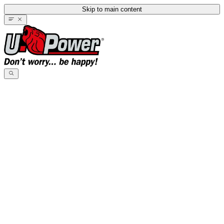
Skip to main content
Schuhe
Schuhe
Alle Schuhe
Sektoren und Berufe
Sektoren und Berufe
Montage
Montage
Stahlwerk/ Gießerei
Stahlwerk/ Gießerei
Industrie
Industrie
Logistik
Logistik
Automotive
Automotive
Typologie