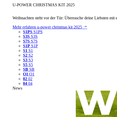
U‑POWER CHRISTMAS KIT 2025
Weihnachten steht vor der Tür: Überrasche deine Liebsten mit 
Mehr erfahren
u‑power christmas kit 2025
S1PS
S1PS
S3S
S3S
S7S
S7S
S1P
S1P
S1
S1
S2
S2
S3
S3
S5
S5
SB
SB
O1
O1
02
02
04
04
News