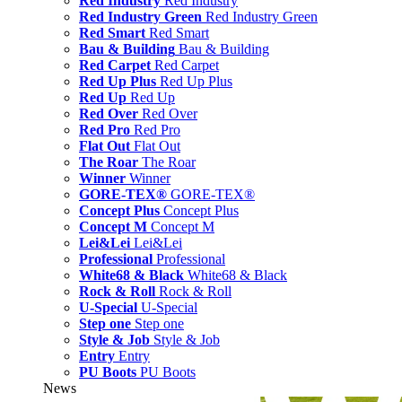
Red Industry
Red Industry
Red Industry Green
Red Industry Green
Red Smart
Red Smart
Bau & Building
Bau & Building
Red Carpet
Red Carpet
Red Up Plus
Red Up Plus
Red Up
Red Up
Red Over
Red Over
Red Pro
Red Pro
Flat Out
Flat Out
The Roar
The Roar
Winner
Winner
GORE-TEX®
GORE-TEX®
Concept Plus
Concept Plus
Concept M
Concept M
Lei&Lei
Lei&Lei
Professional
Professional
White68 & Black
White68 & Black
Rock & Roll
Rock & Roll
U-Special
U-Special
Step one
Step one
Style & Job
Style & Job
Entry
Entry
PU Boots
PU Boots
News