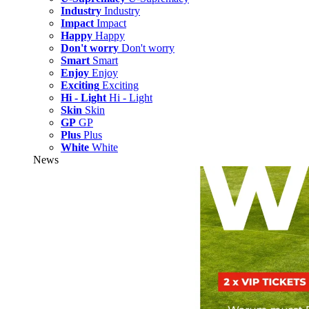
Industry
Industry
Impact
Impact
Happy
Happy
Don't worry
Don't worry
Smart
Smart
Enjoy
Enjoy
Exciting
Exciting
Hi - Light
Hi - Light
Skin
Skin
GP
GP
Plus
Plus
White
White
News