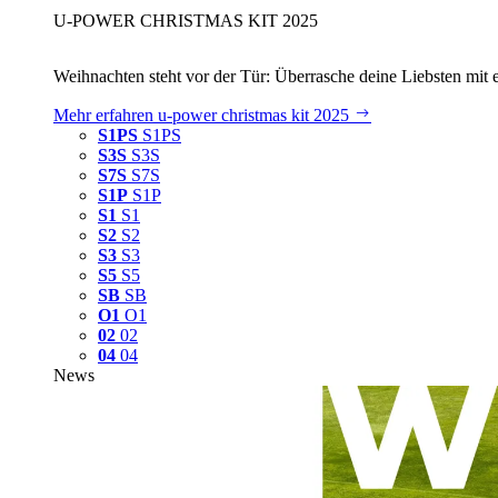
U‑POWER CHRISTMAS KIT 2025
Weihnachten steht vor der Tür: Überrasche deine Liebsten mit 
Mehr erfahren
u‑power christmas kit 2025
S1PS
S1PS
S3S
S3S
S7S
S7S
S1P
S1P
S1
S1
S2
S2
S3
S3
S5
S5
SB
SB
O1
O1
02
02
04
04
News