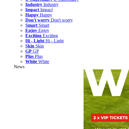
Industry
Industry
Impact
Impact
Happy
Happy
Don't worry
Don't worry
Smart
Smart
Enjoy
Enjoy
Exciting
Exciting
Hi - Light
Hi - Light
Skin
Skin
GP
GP
Plus
Plus
White
White
News