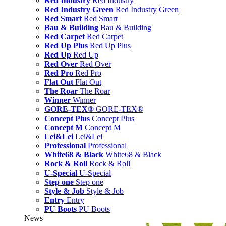
Red Industry
Red Industry
Red Industry Green
Red Industry Green
Red Smart
Red Smart
Bau & Building
Bau & Building
Red Carpet
Red Carpet
Red Up Plus
Red Up Plus
Red Up
Red Up
Red Over
Red Over
Red Pro
Red Pro
Flat Out
Flat Out
The Roar
The Roar
Winner
Winner
GORE-TEX®
GORE-TEX®
Concept Plus
Concept Plus
Concept M
Concept M
Lei&Lei
Lei&Lei
Professional
Professional
White68 & Black
White68 & Black
Rock & Roll
Rock & Roll
U-Special
U-Special
Step one
Step one
Style & Job
Style & Job
Entry
Entry
PU Boots
PU Boots
News