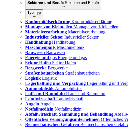
Sektoren und Berufe
Sektoren und Berufe
Typ
Typ
Konformitätserklärung
Konformitätserklärung
Montage von Kleinteilen
Montage von Kleinteilen
Materialverarbeitung
Materialverarbeitung
Industrieller Sektor
Industrieller Sektor
Handhabung
Handhabung
Maschinenpark
Maschinenpark
Bauwesen
Bauwesen
Energie und gas
Energie und gas
Sektor Hafen
Sektor Hafen
Bergwerke
Bergwerke
Straßenbauarbeiten
Straßenbauarbeiten
Logistik
Logistik
Lagerhaltung und Verpackung
Lagerhaltung und Ver
Automobilistik
Automobilistik
Luft- und Raumfahrt
Luft- und Raumfahrt
Landwirtschaft
Landwirtschaft
Angeln
Angeln
Notfallmedizin
Notfallmedizin
Abfallwirtschaft, Sammlung und Behandlung
Abfall
Öffentliches Versorgungsunternehmen
Öffentliches 
Bei mechanischen Gefahren
Bei mechanischen Gefahr