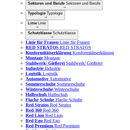
Sektoren und Berufe
Sektoren und Berufe
Typologie
Typologie
Linie
Linie
Schutzklasse
Schutzklasse
Linie für Frauen
Linie für Frauen
RED STRATOS
RED STRATOS
Konformitätserklärung
Konformitätserklärung
Montage
Montage
Stahlwerk/ Gießerei
Stahlwerk/ Gießerei
Industrie
Industrie
Logistik
Logistik
Automotive
Automotive
Sommerschuhe
Sommerschuhe
Winterschuhe
Winterschuhe
Halbschuh
Halbschuh
Flache Schuhe
Flache Schuhe
Red Stratos
Red Stratos
Red 360
Red 360
Red Lion
Red Lion
Red Ego
Red Ego
Red Premium
Red Premium