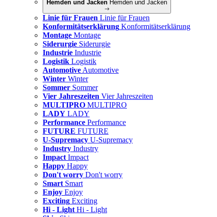
Hemden und Jacken
Hemden und Jacken
Linie für Frauen
Linie für Frauen
Konformitätserklärung
Konformitätserklärung
Montage
Montage
Siderurgie
Siderurgie
Industrie
Industrie
Logistik
Logistik
Automotive
Automotive
Winter
Winter
Sommer
Sommer
Vier Jahreszeiten
Vier Jahreszeiten
MULTIPRO
MULTIPRO
LADY
LADY
Performance
Performance
FUTURE
FUTURE
U-Supremacy
U-Supremacy
Industry
Industry
Impact
Impact
Happy
Happy
Don't worry
Don't worry
Smart
Smart
Enjoy
Enjoy
Exciting
Exciting
Hi - Light
Hi - Light