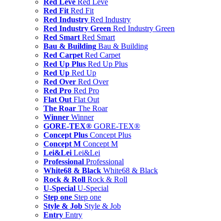
Red Leve
Red Leve
Red Fit
Red Fit
Red Industry
Red Industry
Red Industry Green
Red Industry Green
Red Smart
Red Smart
Bau & Building
Bau & Building
Red Carpet
Red Carpet
Red Up Plus
Red Up Plus
Red Up
Red Up
Red Over
Red Over
Red Pro
Red Pro
Flat Out
Flat Out
The Roar
The Roar
Winner
Winner
GORE-TEX®
GORE-TEX®
Concept Plus
Concept Plus
Concept M
Concept M
Lei&Lei
Lei&Lei
Professional
Professional
White68 & Black
White68 & Black
Rock & Roll
Rock & Roll
U-Special
U-Special
Step one
Step one
Style & Job
Style & Job
Entry
Entry