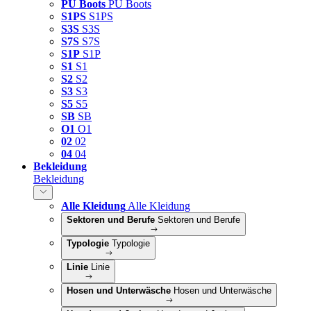
PU Boots
PU Boots
S1PS
S1PS
S3S
S3S
S7S
S7S
S1P
S1P
S1
S1
S2
S2
S3
S3
S5
S5
SB
SB
O1
O1
02
02
04
04
Bekleidung
Bekleidung
Alle Kleidung
Alle Kleidung
Sektoren und Berufe
Sektoren und Berufe
Typologie
Typologie
Linie
Linie
Hosen und Unterwäsche
Hosen und Unterwäsche