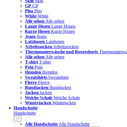
Skin
Skin
GP
GP
Plus
Plus
White
White
Alle sehen
Alle sehen
Lange Hosen
Lange Hosen
Kurze Hosen
Kurze Hosen
Jeans
Jeans
Latzhosen
Latzhosen
Arbeitssocken
Arbeitssocken
Thermounterwäsche und Boxershorts
Thermounterwä
Alle sehen
Alle sehen
T-shirt
T-shirt
Pola
Pola
Hemden
Hemden
Sweatshirts
Sweatshirts
Fleece
Fleece
Bundjacken
Bundjacken
Jacken
Jacken
Weiche Schale
Weiche Schale
Winterjacken
Winterjacken
Handschuhe
Handschuhe
Alle Handschuhe
Alle Handschuhe