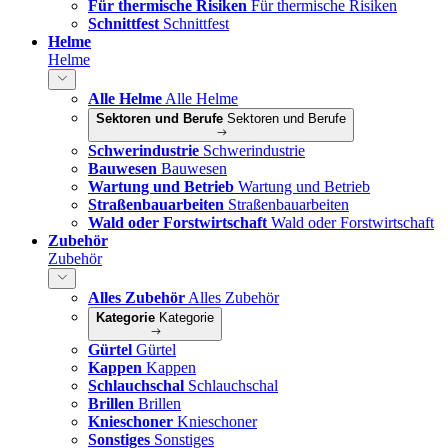
Für thermische Risiken
Für thermische Risiken
Schnittfest
Schnittfest
Helme
Helme
Alle Helme
Alle Helme
Sektoren und Berufe
Sektoren und Berufe
Schwerindustrie
Schwerindustrie
Bauwesen
Bauwesen
Wartung und Betrieb
Wartung und Betrieb
Straßenbauarbeiten
Straßenbauarbeiten
Wald oder Forstwirtschaft
Wald oder Forstwirtschaft
Zubehör
Zubehör
Alles Zubehör
Alles Zubehör
Kategorie
Kategorie
Gürtel
Gürtel
Kappen
Kappen
Schlauchschal
Schlauchschal
Brillen
Brillen
Knieschoner
Knieschoner
Sonstiges
Sonstiges