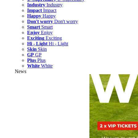
Industry
Industry
Impact
Impact
Happy
Happy
Don't worry
Don't worry
Smart
Smart
Enjoy
Enjoy
Exciting
Exciting
Hi - Light
Hi - Light
Skin
Skin
GP
GP
Plus
Plus
White
White
News