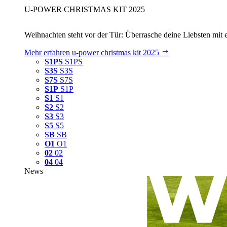
U‑POWER CHRISTMAS KIT 2025
Weihnachten steht vor der Tür: Überrasche deine Liebsten mit 
Mehr erfahren
u‑power christmas kit 2025
S1PS
S1PS
S3S
S3S
S7S
S7S
S1P
S1P
S1
S1
S2
S2
S3
S3
S5
S5
SB
SB
O1
O1
02
02
04
04
News