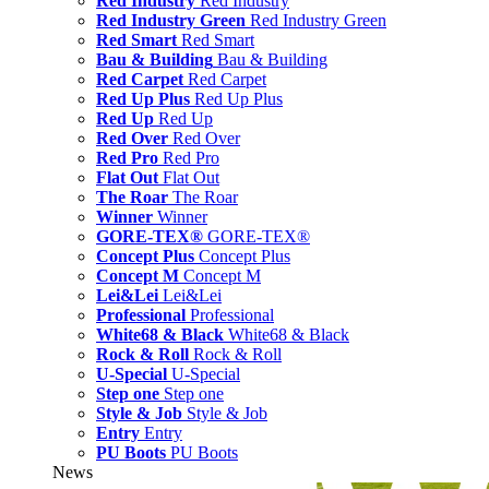
Red Industry
Red Industry
Red Industry Green
Red Industry Green
Red Smart
Red Smart
Bau & Building
Bau & Building
Red Carpet
Red Carpet
Red Up Plus
Red Up Plus
Red Up
Red Up
Red Over
Red Over
Red Pro
Red Pro
Flat Out
Flat Out
The Roar
The Roar
Winner
Winner
GORE-TEX®
GORE-TEX®
Concept Plus
Concept Plus
Concept M
Concept M
Lei&Lei
Lei&Lei
Professional
Professional
White68 & Black
White68 & Black
Rock & Roll
Rock & Roll
U-Special
U-Special
Step one
Step one
Style & Job
Style & Job
Entry
Entry
PU Boots
PU Boots
News