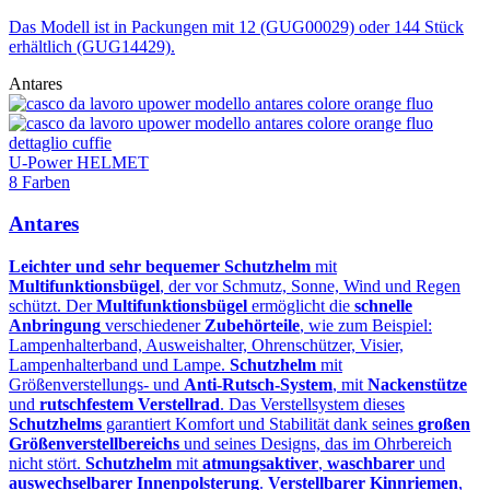
Das Modell ist in Packungen mit 12 (GUG00029) oder 144 Stück
erhältlich (GUG14429).
Antares
U-Power HELMET
8 Farben
Antares
Leichter und sehr bequemer Schutzhelm
mit
Multifunktionsbügel
, der vor Schmutz, Sonne, Wind und Regen
schützt. Der
Multifunktionsbügel
ermöglicht die
schnelle
Anbringung
verschiedener
Zubehörteile
, wie zum Beispiel:
Lampenhalterband, Ausweishalter, Ohrenschützer, Visier,
Lampenhalterband und Lampe.
Schutzhelm
mit
Größenverstellungs- und
Anti-Rutsch-System
, mit
Nackenstütze
und
rutschfestem Verstellrad
. Das Verstellsystem dieses
Schutzhelms
garantiert Komfort und Stabilität dank seines
großen
Größenverstellbereichs
und seines Designs, das im Ohrbereich
nicht stört.
Schutzhelm
mit
atmungsaktiver
,
waschbarer
und
auswechselbarer Innenpolsterung
.
Verstellbarer Kinnriemen
,