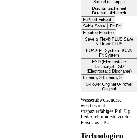
Sicherheitskappe
Durchtrittsicherheit
Durchtrittsicherheit
Fußbett
Fußbett
Sohle
Sohle
Fit
Fit
Fibertoe
Fibertoe
Save & Flex® PLUS
Save
& Flex® PLUS
BOA® Fit System
BOA®
Fit System
ESD (Electrostatic
Discharge)
ESD
(Electrostatic Discharge)
Infinergy®
Infinergy®
U-Power Original
U-Power
Original
Wasserabweisendes,
weiches und
strapazierfähiges Pull-Up-
Leder mit unterstützender
Ferse aus TPU
Technologien