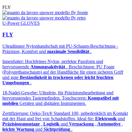
FLY
U-Power GLOVES
FLY
Ultradünner Nylonhandschuh mit PU-Schaum-Beschichtung -
Präzision, Komfort und
maximale Sensibilität
.
Innenfutter: Hochfeines Nylon, perfekte Passform und
hervorragende
Atmungsaktivität
. Beschichtung: PU Foam
(Polyurethanschaum) auf der Handfläche für einen sicheren Griff
und gute
Beständigkeit in trockenen oder leicht feuchten
Umgebungen
.
18-Nadel-Gewebe: Ultrafein, für Präzisionsbearbeitung und
hervorragendes Tastempfinden. Touchscreen:
Kompatibel mit
mobilen
Geräten und digitalen Instrumenten.
Zertifizierung: Oeko-Tex® Standard 100, unbedenklich im Kontakt
mit der Haut und frei von Schadstoffen. Ideal für:
Elektronik
und
Präzisionsmontage
,
Logistik
und
Verpackung
,
Automotive
,
leichte Wartung
und
Sichtprüfung
.