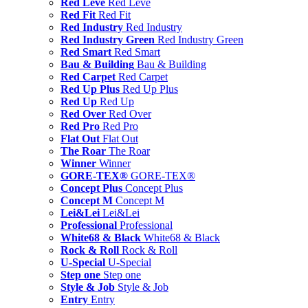
Red Leve
Red Leve
Red Fit
Red Fit
Red Industry
Red Industry
Red Industry Green
Red Industry Green
Red Smart
Red Smart
Bau & Building
Bau & Building
Red Carpet
Red Carpet
Red Up Plus
Red Up Plus
Red Up
Red Up
Red Over
Red Over
Red Pro
Red Pro
Flat Out
Flat Out
The Roar
The Roar
Winner
Winner
GORE-TEX®
GORE-TEX®
Concept Plus
Concept Plus
Concept M
Concept M
Lei&Lei
Lei&Lei
Professional
Professional
White68 & Black
White68 & Black
Rock & Roll
Rock & Roll
U-Special
U-Special
Step one
Step one
Style & Job
Style & Job
Entry
Entry