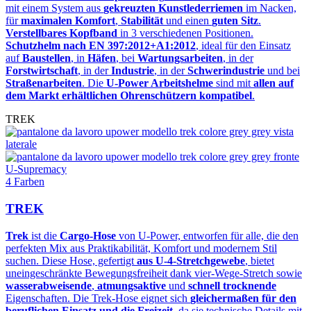
mit einem System aus
gekreuzten Kunstlederriemen
im Nacken,
für
maximalen Komfort
,
Stabilität
und einen
guten Sitz
.
Verstellbares Kopfband
in 3 verschiedenen Positionen.
Schutzhelm nach EN 397:2012+A1:2012
, ideal für den Einsatz
auf
Baustellen
, in
Häfen
, bei
Wartungsarbeiten
, in der
Forstwirtschaft
, in der
Industrie
, in der
Schwerindustrie
und bei
Straßenarbeiten
. Die
U-Power Arbeitshelme
sind mit
allen auf
dem Markt erhältlichen Ohrenschützern kompatibel
.
TREK
U-Supremacy
4 Farben
TREK
Trek
ist die
Cargo-Hose
von U‑Power, entworfen für alle, die den
perfekten Mix aus Praktikabilität, Komfort und modernem Stil
suchen. Diese Hose, gefertigt
aus U‑4‑Stretchgewebe
, bietet
uneingeschränkte Bewegungsfreiheit dank vier‑Wege‑Stretch sowie
wasserabweisende
,
atmungsaktive
und
schnell trocknende
Eigenschaften. Die Trek-Hose eignet sich
gleichermaßen für den
beruflichen Einsatz und die Freizeit
, da sie technische Details mit