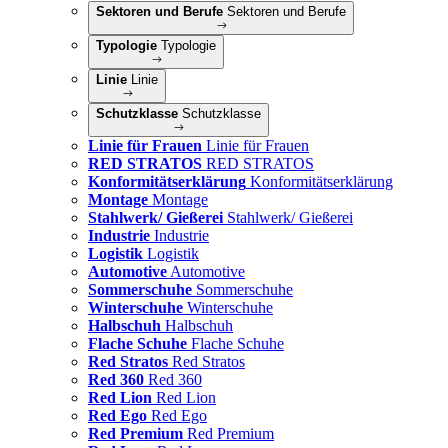
Sektoren und Berufe
Sektoren und Berufe
Typologie
Typologie
Linie
Linie
Schutzklasse
Schutzklasse
Linie für Frauen
Linie für Frauen
RED STRATOS
RED STRATOS
Konformitätserklärung
Konformitätserklärung
Montage
Montage
Stahlwerk/ Gießerei
Stahlwerk/ Gießerei
Industrie
Industrie
Logistik
Logistik
Automotive
Automotive
Sommerschuhe
Sommerschuhe
Winterschuhe
Winterschuhe
Halbschuh
Halbschuh
Flache Schuhe
Flache Schuhe
Red Stratos
Red Stratos
Red 360
Red 360
Red Lion
Red Lion
Red Ego
Red Ego
Red Premium
Red Premium