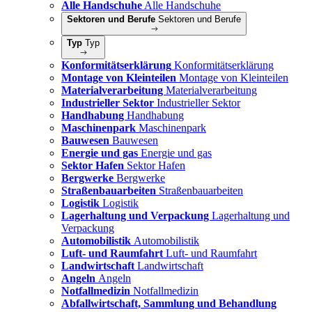
Alle Handschuhe
Alle Handschuhe
Sektoren und Berufe
Sektoren und Berufe
Typ
Typ
Konformitätserklärung
Konformitätserklärung
Montage von Kleinteilen
Montage von Kleinteilen
Materialverarbeitung
Materialverarbeitung
Industrieller Sektor
Industrieller Sektor
Handhabung
Handhabung
Maschinenpark
Maschinenpark
Bauwesen
Bauwesen
Energie und gas
Energie und gas
Sektor Hafen
Sektor Hafen
Bergwerke
Bergwerke
Straßenbauarbeiten
Straßenbauarbeiten
Logistik
Logistik
Lagerhaltung und Verpackung
Lagerhaltung und
Verpackung
Automobilistik
Automobilistik
Luft- und Raumfahrt
Luft- und Raumfahrt
Landwirtschaft
Landwirtschaft
Angeln
Angeln
Notfallmedizin
Notfallmedizin
Abfallwirtschaft, Sammlung und Behandlung