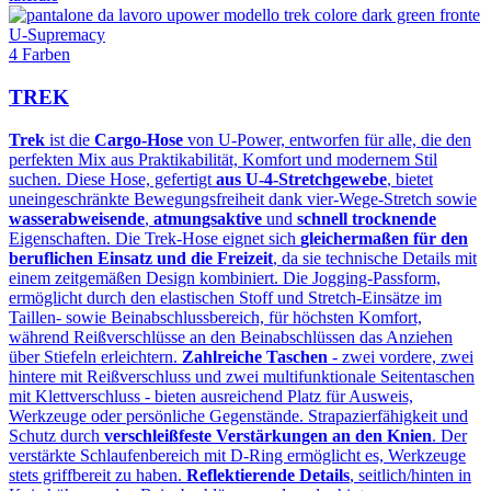
U-Supremacy
4 Farben
TREK
Trek
ist die
Cargo-Hose
von U‑Power, entworfen für alle, die den
perfekten Mix aus Praktikabilität, Komfort und modernem Stil
suchen. Diese Hose, gefertigt
aus U‑4‑Stretchgewebe
, bietet
uneingeschränkte Bewegungsfreiheit dank vier‑Wege‑Stretch sowie
wasserabweisende
,
atmungsaktive
und
schnell trocknende
Eigenschaften. Die Trek-Hose eignet sich
gleichermaßen für den
beruflichen Einsatz und die Freizeit
, da sie technische Details mit
einem zeitgemäßen Design kombiniert. Die Jogging-Passform,
ermöglicht durch den elastischen Stoff und Stretch-Einsätze im
Taillen- sowie Beinabschlussbereich, für höchsten Komfort,
während Reißverschlüsse an den Beinabschlüssen das Anziehen
über Stiefeln erleichtern.
Zahlreiche Taschen
- zwei vordere, zwei
hintere mit Reißverschluss und zwei multifunktionale Seitentaschen
mit Klettverschluss - bieten ausreichend Platz für Ausweis,
Werkzeuge oder persönliche Gegenstände. Strapazierfähigkeit und
Schutz durch
verschleißfeste Verstärkungen an den Knien
. Der
verstärkte Schlaufenbereich mit D‑Ring ermöglicht es, Werkzeuge
stets griffbereit zu haben.
Reflektierende Details
, seitlich/hinten in