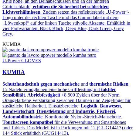
Knie höhe, an den Beinabschlüssen und an der hinteren
Gürtelschlaufe,
erhöhen die Sicherheit bei schlechten
Lichtverhältnissen
. Zudem setzen das reflektierende „U‑Power“-
Logo unter der rechten Tasche und das Gummilabel mit dem
„Löwenkopf“ auf der linken Tasche stilvolle Akzente. Erhältlich in
vier Farbvarianten: Black Black, Deep Blue, Dark Green, Grey
Grey.
KUMBA
U-Power GLOVES
KUMBA
Schutzhandschuh gegen mechanische
und
thermische Risiken
.
15 Nadeln ermöglichen eine hohe Griffleistung mit
taktiler
Sensibilität
.
Abriebfestigkeit
+8.500 Zyklen über der Norm.
Orangefarbene Verstärkung zwischen Daumen und Zeigefinger für
zusätzliche Haltbarkeit. Einsatzbereiche:
Logistik
,
Bauwesen
,
Landwirtschaft
,
Dienstleistung
und
Industrie
,
Fischerei
,
Automobilindustrie
. Komfortable Nylon-Stretch-Manschette.
Touchscreen-kompatibel
für die Verwendung mit Smartphones
und Tablets. Das Modell ist in Packungen mit 12 (GUG14413) oder
144 Stück erhältlich (GUG14413).