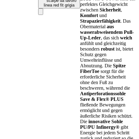
perfektes Gleichgewicht
zwischen
Sicherheit
,
Komfort
und
Strapazierfähigkeit
. Das
Obermaterial
aus
wasserabweisendem Pull-
Up-Leder
, das sich
weich
anfühlt und gleichzeitig
besonders
robust
ist, bietet
Schutz gegen
Umwelteinflüsse und
Abnutzung. Die
Spitze
FiberToe
sorgt für die
erforderliche Sicherheit
ohne den Fuß zu
beschweren, während die
Antiperforationssohle
Save & Flex® PLUS
fließende Bewegungen
ermöglicht und gegen
äußerliche Risiken schützt.
Die
innovative Sohle
PU/PU Infinergy®
gibt
Energie bei jedem Schritt
zurück und reduziert so die