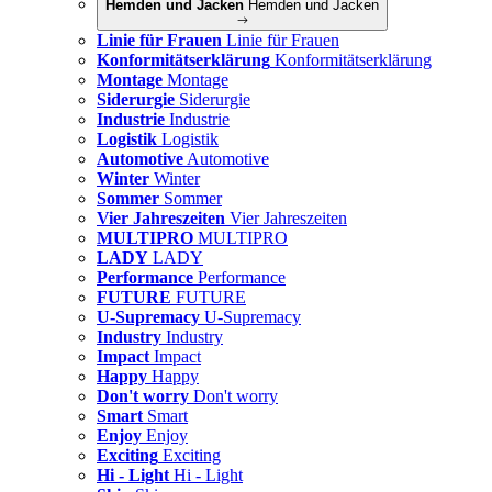
Hemden und Jacken
Hemden und Jacken
Linie für Frauen
Linie für Frauen
Konformitätserklärung
Konformitätserklärung
Montage
Montage
Siderurgie
Siderurgie
Industrie
Industrie
Logistik
Logistik
Automotive
Automotive
Winter
Winter
Sommer
Sommer
Vier Jahreszeiten
Vier Jahreszeiten
MULTIPRO
MULTIPRO
LADY
LADY
Performance
Performance
FUTURE
FUTURE
U-Supremacy
U-Supremacy
Industry
Industry
Impact
Impact
Happy
Happy
Don't worry
Don't worry
Smart
Smart
Enjoy
Enjoy
Exciting
Exciting
Hi - Light
Hi - Light