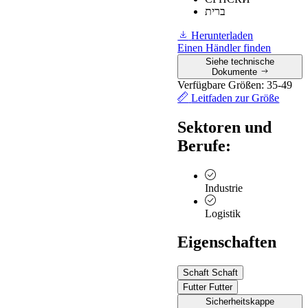
≥
0,19
Schuhwerk
ברית
mit einer Neigung
Rutschfestigkeit
des Absatzes von
0,42
Herunterladen
auf
7°.
Einen Händler finden
Keramikfliesen
Siehe technische
mit Glyzerin
≥
0,22
Schuh zur
0,40
Dokumente
Ferse hin um 7°
Verfügbare Größen:
35-49
geneigt
Leitfaden zur Größe
Sektoren und
Berufe:
Industrie
Logistik
Eigenschaften
Schaft
Schaft
Futter
Futter
Sicherheitskappe