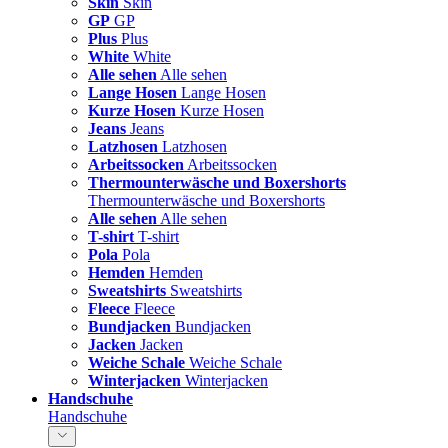
Skin
Skin
GP
GP
Plus
Plus
White
White
Alle sehen
Alle sehen
Lange Hosen
Lange Hosen
Kurze Hosen
Kurze Hosen
Jeans
Jeans
Latzhosen
Latzhosen
Arbeitssocken
Arbeitssocken
Thermounterwäsche und Boxershorts
Thermounterwäsche und Boxershorts
Alle sehen
Alle sehen
T-shirt
T-shirt
Pola
Pola
Hemden
Hemden
Sweatshirts
Sweatshirts
Fleece
Fleece
Bundjacken
Bundjacken
Jacken
Jacken
Weiche Schale
Weiche Schale
Winterjacken
Winterjacken
Handschuhe
Handschuhe