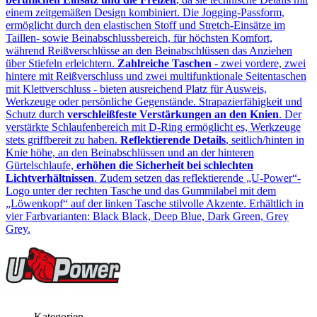
einem zeitgemäßen Design kombiniert. Die Jogging-Passform,
ermöglicht durch den elastischen Stoff und Stretch-Einsätze im
Taillen- sowie Beinabschlussbereich, für höchsten Komfort,
während Reißverschlüsse an den Beinabschlüssen das Anziehen
über Stiefeln erleichtern.
Zahlreiche Taschen
- zwei vordere, zwei
hintere mit Reißverschluss und zwei multifunktionale Seitentaschen
mit Klettverschluss - bieten ausreichend Platz für Ausweis,
Werkzeuge oder persönliche Gegenstände. Strapazierfähigkeit und
Schutz durch
verschleißfeste Verstärkungen an den Knien
. Der
verstärkte Schlaufenbereich mit D‑Ring ermöglicht es, Werkzeuge
stets griffbereit zu haben.
Reflektierende Details
, seitlich/hinten in
Knie höhe, an den Beinabschlüssen und an der hinteren
Gürtelschlaufe,
erhöhen die Sicherheit bei schlechten
Lichtverhältnissen
. Zudem setzen das reflektierende „U‑Power“-
Logo unter der rechten Tasche und das Gummilabel mit dem
„Löwenkopf“ auf der linken Tasche stilvolle Akzente. Erhältlich in
vier Farbvarianten: Black Black, Deep Blue, Dark Green, Grey
Grey.
Kategorien