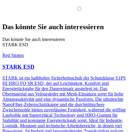
Das könnte Sie auch interessieren
Das könnte Sie auch interessieren
STARK ESD
Red Stratos
STARK ESD
STARK ist ein halbhoher Sicherheitsschuh der Schutzklasse S1PS
HI HRO FO SR ESD, der auf Leichtigkeit, Komfort und
Energierückgabe für den Dauereinsatz ausgelegt ist. Das
Obermaterial aus Veloursleder mit Mesh-Einsätzen sorgt für hohe
Atmungsaktivität und eine dynamische Passform. Die ultraleichte
NanoFiber-Zehenschutzkappe und die durchtrittsichere
Zwischensohle bieten zuverlässige Festigkeit, während die griffige
Laufsohle mit Supercritical Technology und HRO-Gummi für
Stabilität und konstante Energierückgab sorgt. Ideal für Industrie,
Logistik, Montage und technische Arbeitsbereiche, in denen viel
Bewegung, Sicherheit und langanhaltender Tragekomfort gefragt