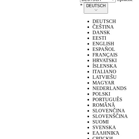
*
DEUTSCH
Die Werte werden gemäß den Anforderungen von EN ISO
DEUTSCH
20345:2022 gemessen, wobei die Prüfmethode in EN 13287
ČEŠTINA
festgelegt ist.
DANSK
EESTI
ENGLISH
Von der Norm
ESPAÑOL
Kennzeichnungssymbol
geforderte
U‑POWER
FRANÇAIS
(SR)
Bedingungen
HRVATSKI
ÍSLENSKA
ITALIANO
LATVIEŠU
MAGYAR
≥
0,19
Schuhwerk
NEDERLANDS
mit einer Neigung
Rutschhemmung
0,30
POLSKI
zur Ferse von 7°.
auf
PORTUGUÊS
Keramikfliesen
ROMÂNĂ
≥
0,22
Schuhwerk
mit Glyzerin
0,34
SLOVENČINA
mit einer Neigung
SLOVENŠČINA
zur Ferse von 7°.
SUOMI
SVENSKA
ΕΛΛΗΝΙΚΆ
СРПСКИ