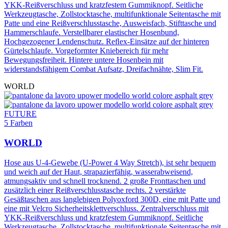
YKK-Reißverschluss und kratzfestem Gummiknopf. Seitliche
Werkzeugtasche, Zollstocktasche, multifunktionale Seitentasche mit
Patte und eine Reißverschlusstasche, Ausweisfach, Stifttasche und
Hammerschlaufe. Verstellbarer elastischer Hosenbund,
Hochgezogener Lendenschutz. Reﬂex-Einsätze auf der hinteren
Gürtelschlaufe. Vorgeformter Kniebereich für mehr
Bewegungsfreiheit. Hintere untere Hosenbein mit
widerstandsfähigem Combat Aufsatz, Dreifachnähte, Slim Fit.
WORLD
FUTURE
5 Farben
WORLD
Hose aus U-4-Gewebe (U-Power 4 Way Stretch), ist sehr bequem
und weich auf der Haut, strapazierfähig, wasserabweisend,
atmungsaktiv und schnell trocknend. 2 große Fronttaschen und
zusätzlich einer Reißverschlusstasche rechts. 2 verstärkte
Gesäßtaschen aus langlebigen Polyoxford 300D, eine mit Patte und
eine mit Velcro Sicherheitsklettverschluss. Zentralverschluss mit
YKK-Reißverschluss und kratzfestem Gummiknopf. Seitliche
Werkzeugtasche, Zollstocktasche, multifunktionale Seitentasche mit