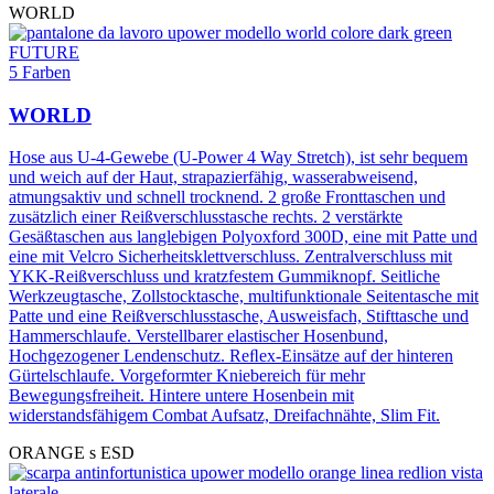
WORLD
FUTURE
5 Farben
WORLD
Hose aus U-4-Gewebe (U-Power 4 Way Stretch), ist sehr bequem
und weich auf der Haut, strapazierfähig, wasserabweisend,
atmungsaktiv und schnell trocknend. 2 große Fronttaschen und
zusätzlich einer Reißverschlusstasche rechts. 2 verstärkte
Gesäßtaschen aus langlebigen Polyoxford 300D, eine mit Patte und
eine mit Velcro Sicherheitsklettverschluss. Zentralverschluss mit
YKK-Reißverschluss und kratzfestem Gummiknopf. Seitliche
Werkzeugtasche, Zollstocktasche, multifunktionale Seitentasche mit
Patte und eine Reißverschlusstasche, Ausweisfach, Stifttasche und
Hammerschlaufe. Verstellbarer elastischer Hosenbund,
Hochgezogener Lendenschutz. Reﬂex-Einsätze auf der hinteren
Gürtelschlaufe. Vorgeformter Kniebereich für mehr
Bewegungsfreiheit. Hintere untere Hosenbein mit
widerstandsfähigem Combat Aufsatz, Dreifachnähte, Slim Fit.
ORANGE s ESD