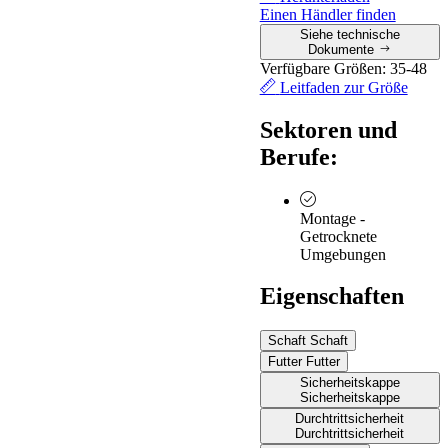
auf
7°.
Einen Händler finden
Keramikfliesen
Siehe technische
mit Glyzerin
≥
0,22
Schuh zur
0,46
Dokumente
Ferse hin um 7°
Verfügbare Größen:
35-48
geneigt
Leitfaden zur Größe
Sektoren und
Berufe:
Montage -
Getrocknete
Umgebungen
Eigenschaften
Schaft
Schaft
Futter
Futter
Sicherheitskappe
Sicherheitskappe
Durchtrittsicherheit
Durchtrittsicherheit