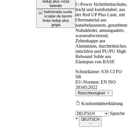
U-Power Sicherheitsschuhe,
leicht und komfortabel, aus
der Red UP Plus Linie, mit
Obermaterial aus
naturbelassenem, genarbtem
Nubukleder, atmungsaktiv,
wasserabweisend,
Zehenkappe aus
Aluminium, durchtrittsicher,
rutschfest und PU/PU High
Rebound Sohle aus
Elastopan von BASF.
Schutzklasse:
S3S CI FO
SR
EU-Normen:
EN ISO
20345:2022
Rutschfestigkeit
Konformitätserklärung
Rutschfestigkeit
Sprache
*
DEUTSCH
Die Werte werden gemäß den Anforderungen von EN ISO