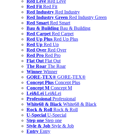
Red Leve
Red Leve
Red Fit
Red Fit
Red Industry
Red Industry
Red Industry Green
Red Industry Green
Red Smart
Red Smart
Bau & Building
Bau & Building
Red Carpet
Red Carpet
Red Up Plus
Red Up Plus
Red Up
Red Up
Red Over
Red Over
Red Pro
Red Pro
Flat Out
Flat Out
The Roar
The Roar
Winner
Winner
GORE-TEX®
GORE-TEX®
Concept Plus
Concept Plus
Concept M
Concept M
Lei&Lei
Lei&Lei
Professional
Professional
White68 & Black
White68 & Black
Rock & Roll
Rock & Roll
U-Special
U-Special
Step one
Step one
Style & Job
Style & Job
Entry
Entry