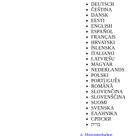
DEUTSCH
20345:2022 gemessen, wobei die Prüfmethode in EN 13287
ČEŠTINA
festgelegt ist.
DANSK
EESTI
ENGLISH
Von der Norm
ESPAÑOL
Kennzeichnungssymbol
geforderte
U‑POWER
FRANÇAIS
(SR)
Bedingungen
HRVATSKI
ÍSLENSKA
ITALIANO
LATVIEŠU
MAGYAR
≥
0,19
Schuhwerk
NEDERLANDS
mit einer Neigung
Rutschhemmung
0,22
POLSKI
zur Ferse von 7°.
auf
PORTUGUÊS
Keramikfliesen
ROMÂNĂ
≥
0,22
Schuhwerk
mit Glyzerin
0,23
SLOVENČINA
mit einer Neigung
SLOVENŠČINA
zur Ferse von 7°.
SUOMI
SVENSKA
ΕΛΛΗΝΙΚΆ
СРПСКИ
≥
0,19
Schuhwerk
ברית
mit einer Neigung
Rutschfestigkeit
des Absatzes von
0,41
Herunterladen