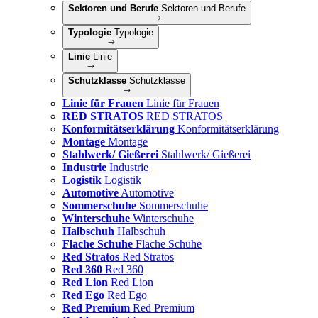
Sektoren und Berufe
Sektoren und Berufe
Typologie
Typologie
Linie
Linie
Schutzklasse
Schutzklasse
Linie für Frauen
Linie für Frauen
RED STRATOS
RED STRATOS
Konformitätserklärung
Konformitätserklärung
Montage
Montage
Stahlwerk/ Gießerei
Stahlwerk/ Gießerei
Industrie
Industrie
Logistik
Logistik
Automotive
Automotive
Sommerschuhe
Sommerschuhe
Winterschuhe
Winterschuhe
Halbschuh
Halbschuh
Flache Schuhe
Flache Schuhe
Red Stratos
Red Stratos
Red 360
Red 360
Red Lion
Red Lion
Red Ego
Red Ego
Red Premium
Red Premium