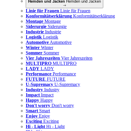
Hemden und Jacken
Hemden und Jacken
Linie für Frauen
Linie für Frauen
Konformitätserklärung
Konformitätserklärung
Montage
Montage
Siderurgie
Siderurgie
Industrie
Industrie
Logistik
Logistik
Automotive
Automotive
Winter
Winter
Sommer
Sommer
Vier Jahreszeiten
Vier Jahreszeiten
MULTIPRO
MULTIPRO
LADY
LADY
Performance
Performance
FUTURE
FUTURE
U-Supremacy
U-Supremacy
Industry
Industry
Impact
Impact
Happy
Happy
Don't worry
Don't worry
Smart
Smart
Enjoy
Enjoy
Exciting
Exciting
Hi - Light
Hi - Light