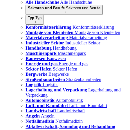
Alle Handschuhe
Alle Handschuhe
Sektoren und Berufe
Sektoren und Berufe
Typ
Typ
Konformitätserklärung
Konformitätserklärung
Montage von Kleinteilen
Montage von Kleinteilen
Materialverarbeitung
Materialverarbeitung
Industrieller Sektor
Industrieller Sektor
Handhabung
Handhabung
Maschinenpark
Maschinenpark
Bauwesen
Bauwesen
Energie und gas
Energie und gas
Sektor Hafen
Sektor Hafen
Bergwerke
Bergwerke
Straßenbauarbeiten
Straßenbauarbeiten
Logistik
Logistik
Lagerhaltung und Verpackung
Lagerhaltung und
Verpackung
Automobilistik
Automobilistik
Luft- und Raumfahrt
Luft- und Raumfahrt
Landwirtschaft
Landwirtschaft
Angeln
Angeln
Notfallmedizin
Notfallmedizin
Abfallwirtschaft, Sammlung und Behandlung