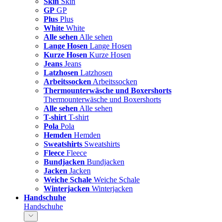
Skin
Skin
GP
GP
Plus
Plus
White
White
Alle sehen
Alle sehen
Lange Hosen
Lange Hosen
Kurze Hosen
Kurze Hosen
Jeans
Jeans
Latzhosen
Latzhosen
Arbeitssocken
Arbeitssocken
Thermounterwäsche und Boxershorts
Thermounterwäsche und Boxershorts
Alle sehen
Alle sehen
T-shirt
T-shirt
Pola
Pola
Hemden
Hemden
Sweatshirts
Sweatshirts
Fleece
Fleece
Bundjacken
Bundjacken
Jacken
Jacken
Weiche Schale
Weiche Schale
Winterjacken
Winterjacken
Handschuhe
Handschuhe