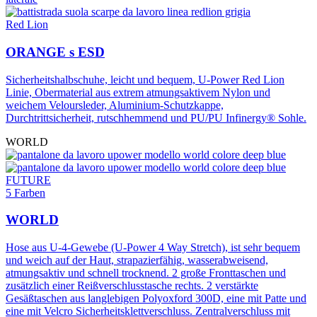
Red Lion
ORANGE s ESD
Sicherheitshalbschuhe, leicht und bequem, U-Power Red Lion
Linie, Obermaterial aus extrem atmungsaktivem Nylon und
weichem Veloursleder, Aluminium-Schutzkappe,
Durchtrittsicherheit, rutschhemmend und PU/PU Infinergy® Sohle.
WORLD
FUTURE
5 Farben
WORLD
Hose aus U-4-Gewebe (U-Power 4 Way Stretch), ist sehr bequem
und weich auf der Haut, strapazierfähig, wasserabweisend,
atmungsaktiv und schnell trocknend. 2 große Fronttaschen und
zusätzlich einer Reißverschlusstasche rechts. 2 verstärkte
Gesäßtaschen aus langlebigen Polyoxford 300D, eine mit Patte und
eine mit Velcro Sicherheitsklettverschluss. Zentralverschluss mit