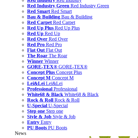
Red Industry
Red Industry
Red Industry Green
Red Industry Green
Red Smart
Red Smart
Bau & Building
Bau & Building
Red Carpet
Red Carpet
Red Up Plus
Red Up Plus
Red Up
Red Up
Red Over
Red Over
Red Pro
Red Pro
Flat Out
Flat Out
The Roar
The Roar
Winner
Winner
GORE-TEX®
GORE-TEX®
Concept Plus
Concept Plus
Concept M
Concept M
Lei&Lei
Lei&Lei
Professional
Professional
White68 & Black
White68 & Black
Rock & Roll
Rock & Roll
U-Special
U-Special
Step one
Step one
Style & Job
Style & Job
Entry
Entry
PU Boots
PU Boots
News