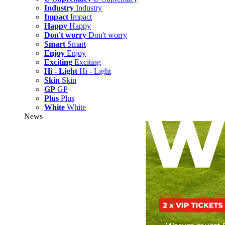
Industry
Industry
Impact
Impact
Happy
Happy
Don't worry
Don't worry
Smart
Smart
Enjoy
Enjoy
Exciting
Exciting
Hi - Light
Hi - Light
Skin
Skin
GP
GP
Plus
Plus
White
White
News