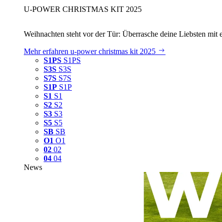
U‑POWER CHRISTMAS KIT 2025
Weihnachten steht vor der Tür: Überrasche deine Liebsten mit 
Mehr erfahren
u‑power christmas kit 2025
S1PS
S1PS
S3S
S3S
S7S
S7S
S1P
S1P
S1
S1
S2
S2
S3
S3
S5
S5
SB
SB
O1
O1
02
02
04
04
News