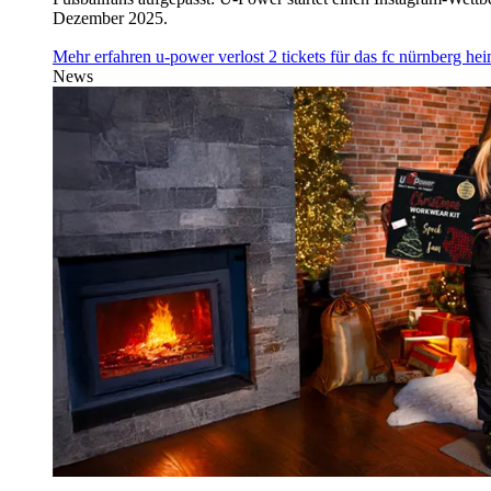
Dezember 2025.
Mehr erfahren
u‑power verlost 2 tickets für das fc nürnberg h
News