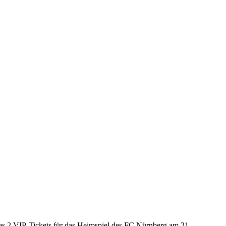
es 2 VIP-Tickets für das Heimspiel des FC Nürnberg am 21.