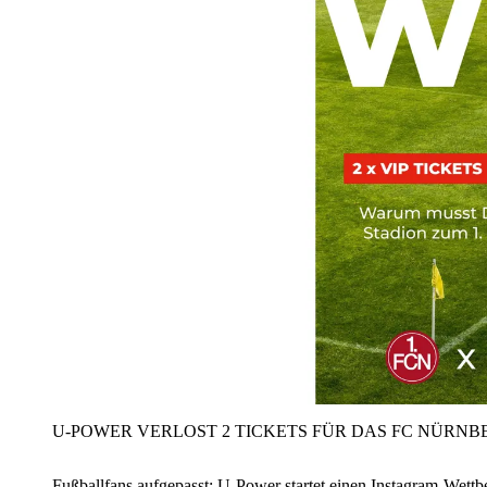
U‑POWER VERLOST 2 TICKETS FÜR DAS FC NÜRNBE
Fußballfans aufgepasst: U‑Power startet einen Instagram-Wet