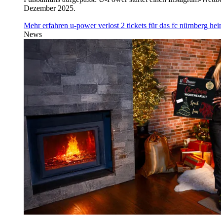
Dezember 2025.
Mehr erfahren
u‑power verlost 2 tickets für das fc nürnberg h
News