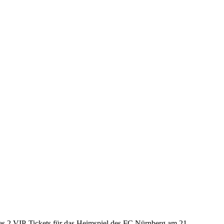
es 2 VIP-Tickets für das Heimspiel des FC Nürnberg am 21.