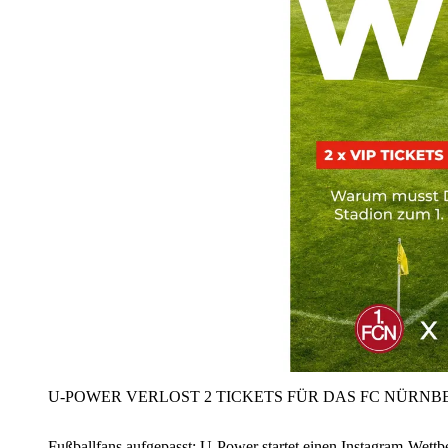
U‑POWER VERLOST 2 TICKETS FÜR DAS FC NÜRNBE
Fußballfans aufgepasst: U‑Power startet einen Instagram-Wet