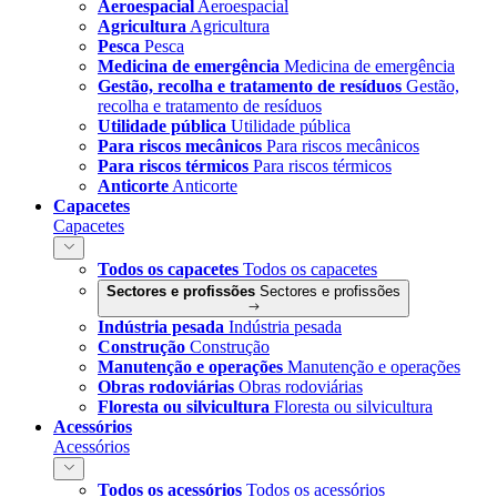
Aeroespacial
Aeroespacial
Agricultura
Agricultura
Pesca
Pesca
Medicina de emergência
Medicina de emergência
Gestão, recolha e tratamento de resíduos
Gestão,
recolha e tratamento de resíduos
Utilidade pública
Utilidade pública
Para riscos mecânicos
Para riscos mecânicos
Para riscos térmicos
Para riscos térmicos
Anticorte
Anticorte
Capacetes
Capacetes
Todos os capacetes
Todos os capacetes
Sectores e profissões
Sectores e profissões
Indústria pesada
Indústria pesada
Construção
Construção
Manutenção e operações
Manutenção e operações
Obras rodoviárias
Obras rodoviárias
Floresta ou silvicultura
Floresta ou silvicultura
Acessórios
Acessórios
Todos os acessórios
Todos os acessórios