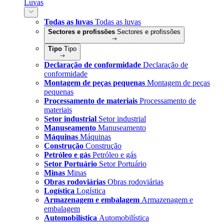
Luvas
Todas as luvas
Todas as luvas
Sectores e profissões
Sectores e profissões
Tipo
Tipo
Declaração de conformidade
Declaração de
conformidade
Montagem de peças pequenas
Montagem de peças
pequenas
Processamento de materiais
Processamento de
materiais
Setor industrial
Setor industrial
Manuseamento
Manuseamento
Máquinas
Máquinas
Construção
Construção
Petróleo e gás
Petróleo e gás
Setor Portuário
Setor Portuário
Minas
Minas
Obras rodoviárias
Obras rodoviárias
Logística
Logística
Armazenagem e embalagem
Armazenagem e
embalagem
Automobilística
Automobilística