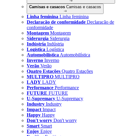
Camisas e casacos
Camisas e casacos
Linha feminina
Linha feminina
Declaração de conformidade
Declaração de
conformidade
Montagem
Montagem
Siderurgia
Siderurgia
Indústria
Indústria
Logística
Logística
Automobilística
Automobilística
Inverno
Inverno
Verão
Verão
Quatro Estações
Quatro Estações
MULTIPRO
MULTIPRO
LADY
LADY
Performance
Performance
FUTURE
FUTURE
U-Supremacy
U-Supremacy
Industry
Industry
Impact
Impact
Happy
Happy
Don't worry
Don't worry
Smart
Smart
Enjoy
Enjoy