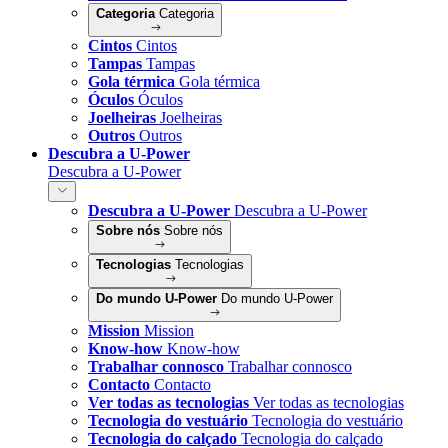
Categoria
Categoria
Cintos
Cintos
Tampas
Tampas
Gola térmica
Gola térmica
Óculos
Óculos
Joelheiras
Joelheiras
Outros
Outros
Descubra a U-Power
Descubra a U-Power
Descubra a U-Power
Descubra a U-Power
Sobre nós
Sobre nós
Tecnologias
Tecnologias
Do mundo U-Power
Do mundo U-Power
Mission
Mission
Know-how
Know-how
Trabalhar connosco
Trabalhar connosco
Contacto
Contacto
Ver todas as tecnologias
Ver todas as tecnologias
Tecnologia do vestuário
Tecnologia do vestuário
Tecnologia do calçado
Tecnologia do calçado