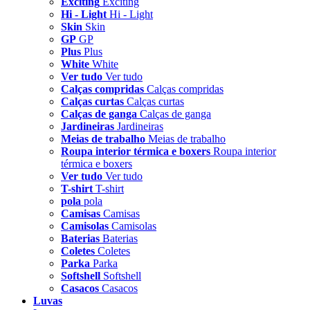
Exciting
Exciting
Hi - Light
Hi - Light
Skin
Skin
GP
GP
Plus
Plus
White
White
Ver tudo
Ver tudo
Calças compridas
Calças compridas
Calças curtas
Calças curtas
Calças de ganga
Calças de ganga
Jardineiras
Jardineiras
Meias de trabalho
Meias de trabalho
Roupa interior térmica e boxers
Roupa interior
térmica e boxers
Ver tudo
Ver tudo
T-shirt
T-shirt
pola
pola
Camisas
Camisas
Camisolas
Camisolas
Baterias
Baterias
Coletes
Coletes
Parka
Parka
Softshell
Softshell
Casacos
Casacos
Luvas