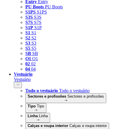
Entry
Entry
PU Boots
PU Boots
S1PS
S1PS
S3S
S3S
S7S
S7S
S1P
S1P
S1
S1
S2
S2
S3
S3
S5
S5
SB
SB
O1
O1
02
02
04
04
Vestuário
Vestuário
Todo o vestuário
Todo o vestuário
Sectores e profissões
Sectores e profissões
Tipo
Tipo
Linha
Linha
Calças e roupa interior
Calças e roupa interior