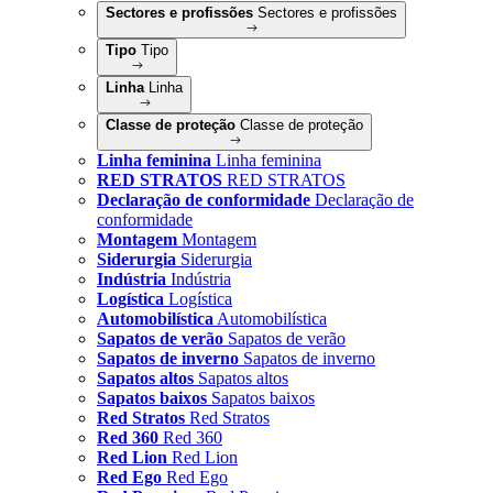
Sectores e profissões
Sectores e profissões
Tipo
Tipo
Linha
Linha
Classe de proteção
Classe de proteção
Linha feminina
Linha feminina
RED STRATOS
RED STRATOS
Declaração de conformidade
Declaração de
conformidade
Montagem
Montagem
Siderurgia
Siderurgia
Indústria
Indústria
Logística
Logística
Automobilística
Automobilística
Sapatos de verão
Sapatos de verão
Sapatos de inverno
Sapatos de inverno
Sapatos altos
Sapatos altos
Sapatos baixos
Sapatos baixos
Red Stratos
Red Stratos
Red 360
Red 360
Red Lion
Red Lion
Red Ego
Red Ego