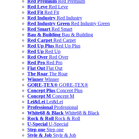
Red Premium
Red Premium
Red Leve
Red Leve
Red Fit
Red Fit
Red Industry
Red Industry
Red Industry Green
Red Industry Green
Red Smart
Red Smart
Bau & Building
Bau & Building
Red Carpet
Red Carpet
Red Up Plus
Red Up Plus
Red Up
Red Up
Red Over
Red Over
Red Pro
Red Pro
Flat Out
Flat Out
The Roar
The Roar
Winner
Winner
GORE-TEX®
GORE-TEX®
Concept Plus
Concept Plus
Concept M
Concept M
Lei&Lei
Lei&Lei
Professional
Professional
White68 & Black
White68 & Black
Rock & Roll
Rock & Roll
U-Special
U-Special
Step one
Step one
Style & Job
Style & Job