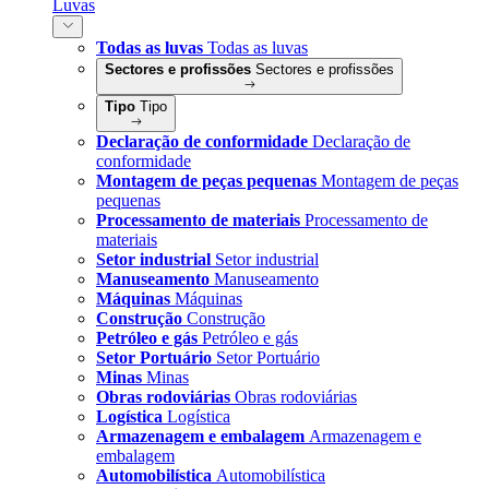
Luvas
Todas as luvas
Todas as luvas
Sectores e profissões
Sectores e profissões
Tipo
Tipo
Declaração de conformidade
Declaração de
conformidade
Montagem de peças pequenas
Montagem de peças
pequenas
Processamento de materiais
Processamento de
materiais
Setor industrial
Setor industrial
Manuseamento
Manuseamento
Máquinas
Máquinas
Construção
Construção
Petróleo e gás
Petróleo e gás
Setor Portuário
Setor Portuário
Minas
Minas
Obras rodoviárias
Obras rodoviárias
Logística
Logística
Armazenagem e embalagem
Armazenagem e
embalagem
Automobilística
Automobilística