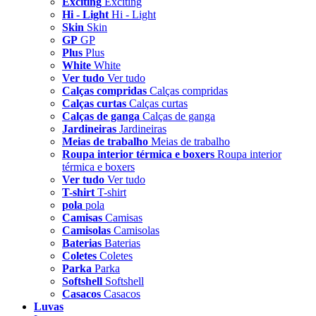
Exciting
Exciting
Hi - Light
Hi - Light
Skin
Skin
GP
GP
Plus
Plus
White
White
Ver tudo
Ver tudo
Calças compridas
Calças compridas
Calças curtas
Calças curtas
Calças de ganga
Calças de ganga
Jardineiras
Jardineiras
Meias de trabalho
Meias de trabalho
Roupa interior térmica e boxers
Roupa interior
térmica e boxers
Ver tudo
Ver tudo
T-shirt
T-shirt
pola
pola
Camisas
Camisas
Camisolas
Camisolas
Baterias
Baterias
Coletes
Coletes
Parka
Parka
Softshell
Softshell
Casacos
Casacos
Luvas