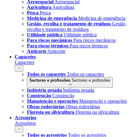
Aeroespacial
Aeroespacial
Agricultura
Agricultura
Pesca
Pesca
Medicina de emergência
Medicina de emergência
Gestão, recolha e tratamento de resíduos
Gestão,
recolha e tratamento de resíduos
Utilidade pública
Utilidade pública
Para riscos mecânicos
Para riscos mecânicos
Para riscos térmicos
Para riscos térmicos
Anticorte
Anticorte
Capacetes
Capacetes
Todos os capacetes
Todos os capacetes
Sectores e profissões
Sectores e profissões
Indústria pesada
Indústria pesada
Construção
Construção
Manutenção e operações
Manutenção e operações
Obras rodoviárias
Obras rodoviárias
Floresta ou silvicultura
Floresta ou silvicultura
Acessórios
Acessórios
Todos os acessórios
Todos os acessórios