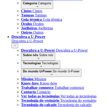
Categoria
Categoria
Cintos
Cintos
Tampas
Tampas
Gola térmica
Gola térmica
Óculos
Óculos
Joelheiras
Joelheiras
Outros
Outros
Descubra a U-Power
Descubra a U-Power
Descubra a U-Power
Descubra a U-Power
Sobre nós
Sobre nós
Tecnologias
Tecnologias
Do mundo U-Power
Do mundo U-Power
Mission
Mission
Know-how
Know-how
Trabalhar connosco
Trabalhar connosco
Contacto
Contacto
Ver todas as tecnologias
Ver todas as tecnologias
Tecnologia do vestuário
Tecnologia do vestuário
Tecnologia do calçado
Tecnologia do calçado