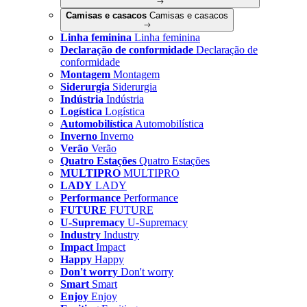
Camisas e casacos
Camisas e casacos
Linha feminina
Linha feminina
Declaração de conformidade
Declaração de
conformidade
Montagem
Montagem
Siderurgia
Siderurgia
Indústria
Indústria
Logística
Logística
Automobilística
Automobilística
Inverno
Inverno
Verão
Verão
Quatro Estações
Quatro Estações
MULTIPRO
MULTIPRO
LADY
LADY
Performance
Performance
FUTURE
FUTURE
U-Supremacy
U-Supremacy
Industry
Industry
Impact
Impact
Happy
Happy
Don't worry
Don't worry
Smart
Smart
Enjoy
Enjoy