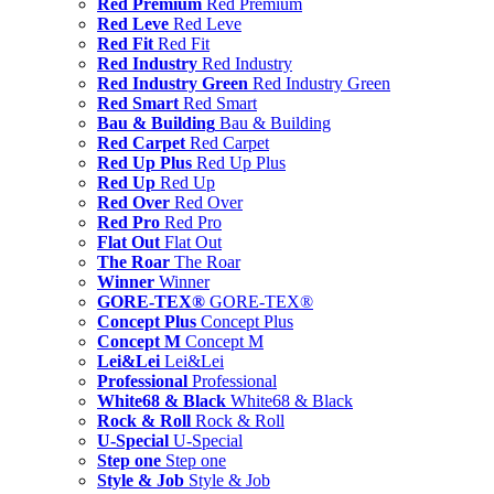
Red Premium
Red Premium
Red Leve
Red Leve
Red Fit
Red Fit
Red Industry
Red Industry
Red Industry Green
Red Industry Green
Red Smart
Red Smart
Bau & Building
Bau & Building
Red Carpet
Red Carpet
Red Up Plus
Red Up Plus
Red Up
Red Up
Red Over
Red Over
Red Pro
Red Pro
Flat Out
Flat Out
The Roar
The Roar
Winner
Winner
GORE-TEX®
GORE-TEX®
Concept Plus
Concept Plus
Concept M
Concept M
Lei&Lei
Lei&Lei
Professional
Professional
White68 & Black
White68 & Black
Rock & Roll
Rock & Roll
U-Special
U-Special
Step one
Step one
Style & Job
Style & Job