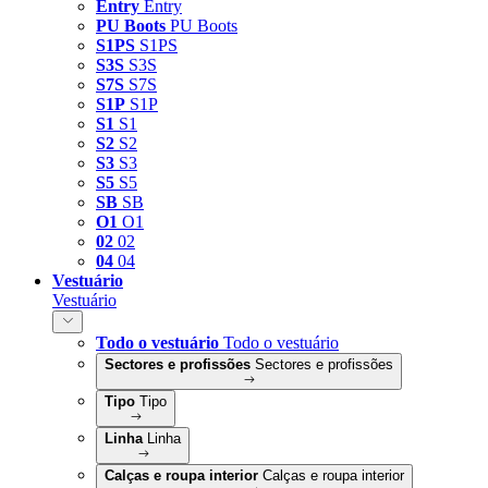
Entry
Entry
PU Boots
PU Boots
S1PS
S1PS
S3S
S3S
S7S
S7S
S1P
S1P
S1
S1
S2
S2
S3
S3
S5
S5
SB
SB
O1
O1
02
02
04
04
Vestuário
Vestuário
Todo o vestuário
Todo o vestuário
Sectores e profissões
Sectores e profissões
Tipo
Tipo
Linha
Linha
Calças e roupa interior
Calças e roupa interior