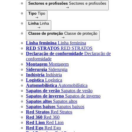
Sectores e profissões
Sectores e profissões
Tipo
Tipo
Linha
Linha
Classe de proteção
Classe de proteção
Linha feminina
Linha feminina
RED STRATOS
RED STRATOS
Declaração de conformidade
Declaração de
conformidade
Montagem
Montagem
Siderurgia
Siderurgia
Indústria
Indústria
Logística
Logística
Automobilística
Automobilística
Sapatos de verão
Sapatos de verão
Sapatos de inverno
Sapatos de inverno
Sapatos altos
Sapatos altos
Sapatos baixos
Sapatos baixos
Red Stratos
Red Stratos
Red 360
Red 360
Red Lion
Red Lion
Red Ego
Red Ego