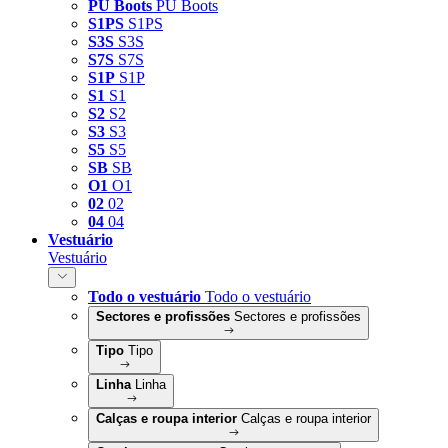
PU Boots
PU Boots
S1PS
S1PS
S3S
S3S
S7S
S7S
S1P
S1P
S1
S1
S2
S2
S3
S3
S5
S5
SB
SB
O1
O1
02
02
04
04
Vestuário
Vestuário
Todo o vestuário
Todo o vestuário
Sectores e profissões
Sectores e profissões
Tipo
Tipo
Linha
Linha
Calças e roupa interior
Calças e roupa interior