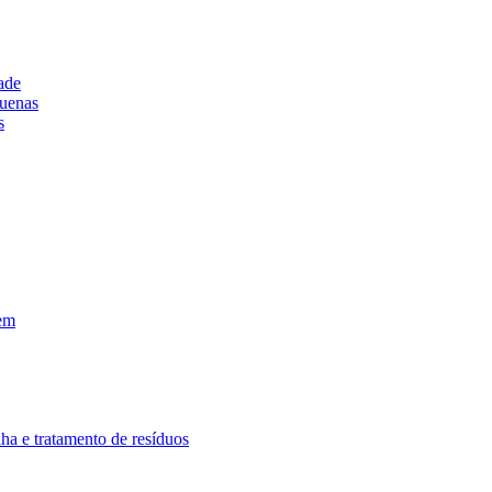
ade
uenas
s
em
lha e tratamento de resíduos