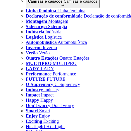
Camisas e casacos
Camisas e casacos
Linha feminina
Linha feminina
Declaração de conformidade
Declaração de conformid
Montagem
Montagem
Siderurgia
Siderurgia
Indústria
Indústria
Logística
Logística
Automobilística
Automobilística
Inverno
Inverno
Verão
Verão
Quatro Estações
Quatro Estações
MULTIPRO
MULTIPRO
LADY
LADY
Performance
Performance
FUTURE
FUTURE
U-Supremacy
U-Supremacy
Industry
Industry
Impact
Impact
Happy
Happy
Don't worry
Don't worry
Smart
Smart
Enjoy
Enjoy
Exciting
Exciting
Hi - Light
Hi - Light