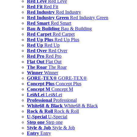
Red Leve
Red Leve
Red Fit
Red Fit
Red Industry
Red Industry
Red Industry Green
Red Industry Green
Red Smart
Red Smart
Bau & Building
Bau & Building
Red Carpet
Red Carpet
Red Up Plus
Red Up Plus
Red Up
Red Up
Red Over
Red Over
Red Pro
Red Pro
Flat Out
Flat Out
The Roar
The Roar
Winner
Winner
GORE-TEX®
GORE-TEX®
Concept Plus
Concept Plus
Concept M
Concept M
Lei&Lei
Lei&Lei
Professional
Professional
White68 & Black
White68 & Black
Rock & Roll
Rock & Roll
U-Special
U-Special
Step one
Step one
Style & Job
Style & Job
Entry
Entry