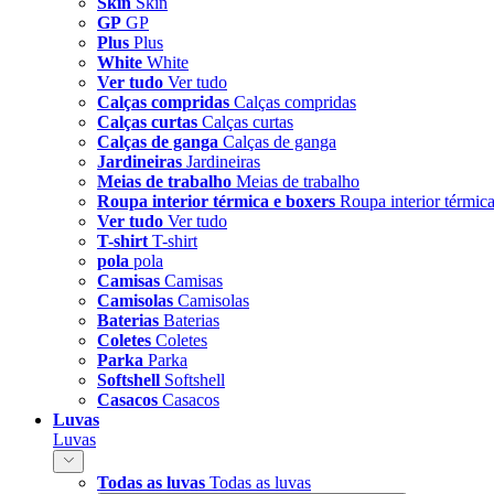
Skin
Skin
GP
GP
Plus
Plus
White
White
Ver tudo
Ver tudo
Calças compridas
Calças compridas
Calças curtas
Calças curtas
Calças de ganga
Calças de ganga
Jardineiras
Jardineiras
Meias de trabalho
Meias de trabalho
Roupa interior térmica e boxers
Roupa interior térmic
Ver tudo
Ver tudo
T-shirt
T-shirt
pola
pola
Camisas
Camisas
Camisolas
Camisolas
Baterias
Baterias
Coletes
Coletes
Parka
Parka
Softshell
Softshell
Casacos
Casacos
Luvas
Luvas
Todas as luvas
Todas as luvas