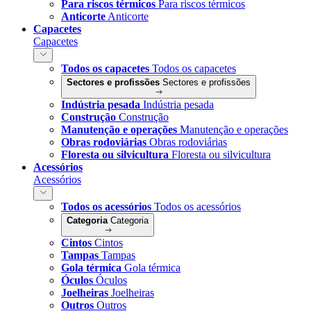
Para riscos térmicos
Para riscos térmicos
Anticorte
Anticorte
Capacetes
Capacetes
Todos os capacetes
Todos os capacetes
Sectores e profissões
Sectores e profissões
Indústria pesada
Indústria pesada
Construção
Construção
Manutenção e operações
Manutenção e operações
Obras rodoviárias
Obras rodoviárias
Floresta ou silvicultura
Floresta ou silvicultura
Acessórios
Acessórios
Todos os acessórios
Todos os acessórios
Categoria
Categoria
Cintos
Cintos
Tampas
Tampas
Gola térmica
Gola térmica
Óculos
Óculos
Joelheiras
Joelheiras
Outros
Outros