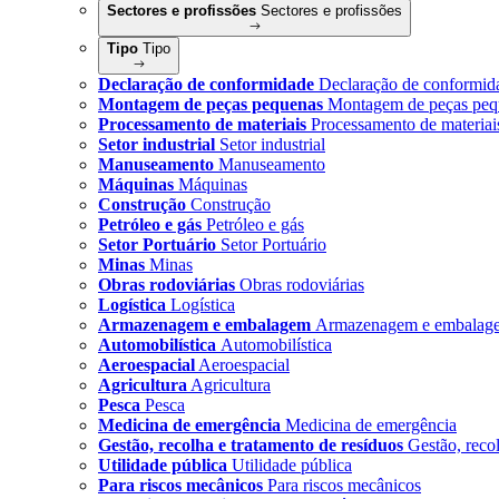
Sectores e profissões
Sectores e profissões
Tipo
Tipo
Declaração de conformidade
Declaração de conformid
Montagem de peças pequenas
Montagem de peças peq
Processamento de materiais
Processamento de materiai
Setor industrial
Setor industrial
Manuseamento
Manuseamento
Máquinas
Máquinas
Construção
Construção
Petróleo e gás
Petróleo e gás
Setor Portuário
Setor Portuário
Minas
Minas
Obras rodoviárias
Obras rodoviárias
Logística
Logística
Armazenagem e embalagem
Armazenagem e embalag
Automobilística
Automobilística
Aeroespacial
Aeroespacial
Agricultura
Agricultura
Pesca
Pesca
Medicina de emergência
Medicina de emergência
Gestão, recolha e tratamento de resíduos
Gestão, reco
Utilidade pública
Utilidade pública
Para riscos mecânicos
Para riscos mecânicos