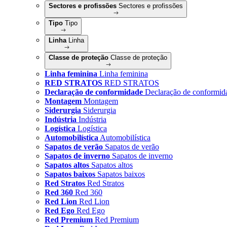
Sectores e profissões
Sectores e profissões
Tipo
Tipo
Linha
Linha
Classe de proteção
Classe de proteção
Linha feminina
Linha feminina
RED STRATOS
RED STRATOS
Declaração de conformidade
Declaração de conformid
Montagem
Montagem
Siderurgia
Siderurgia
Indústria
Indústria
Logística
Logística
Automobilística
Automobilística
Sapatos de verão
Sapatos de verão
Sapatos de inverno
Sapatos de inverno
Sapatos altos
Sapatos altos
Sapatos baixos
Sapatos baixos
Red Stratos
Red Stratos
Red 360
Red 360
Red Lion
Red Lion
Red Ego
Red Ego
Red Premium
Red Premium