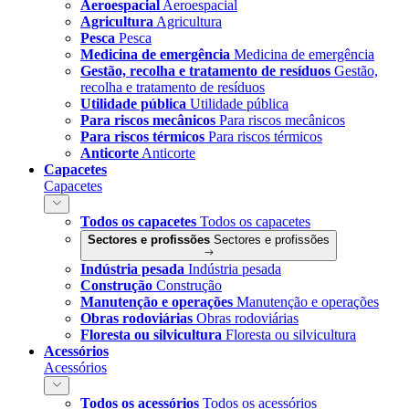
Aeroespacial
Aeroespacial
Agricultura
Agricultura
Pesca
Pesca
Medicina de emergência
Medicina de emergência
Gestão, recolha e tratamento de resíduos
Gestão,
recolha e tratamento de resíduos
Utilidade pública
Utilidade pública
Para riscos mecânicos
Para riscos mecânicos
Para riscos térmicos
Para riscos térmicos
Anticorte
Anticorte
Capacetes
Capacetes
Todos os capacetes
Todos os capacetes
Sectores e profissões
Sectores e profissões
Indústria pesada
Indústria pesada
Construção
Construção
Manutenção e operações
Manutenção e operações
Obras rodoviárias
Obras rodoviárias
Floresta ou silvicultura
Floresta ou silvicultura
Acessórios
Acessórios
Todos os acessórios
Todos os acessórios