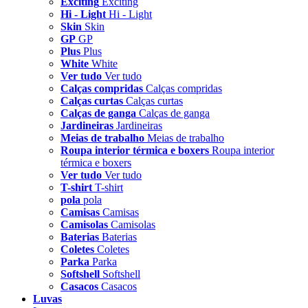
Exciting
Exciting
Hi - Light
Hi - Light
Skin
Skin
GP
GP
Plus
Plus
White
White
Ver tudo
Ver tudo
Calças compridas
Calças compridas
Calças curtas
Calças curtas
Calças de ganga
Calças de ganga
Jardineiras
Jardineiras
Meias de trabalho
Meias de trabalho
Roupa interior térmica e boxers
Roupa interior
térmica e boxers
Ver tudo
Ver tudo
T-shirt
T-shirt
pola
pola
Camisas
Camisas
Camisolas
Camisolas
Baterias
Baterias
Coletes
Coletes
Parka
Parka
Softshell
Softshell
Casacos
Casacos
Luvas