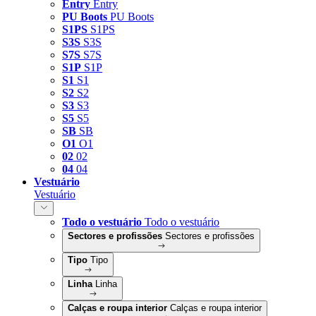
Entry
Entry
PU Boots
PU Boots
S1PS
S1PS
S3S
S3S
S7S
S7S
S1P
S1P
S1
S1
S2
S2
S3
S3
S5
S5
SB
SB
O1
O1
02
02
04
04
Vestuário
Vestuário
Todo o vestuário
Todo o vestuário
Sectores e profissões
Sectores e profissões
Tipo
Tipo
Linha
Linha
Calças e roupa interior
Calças e roupa interior