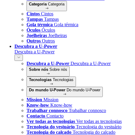
Categoria
Categoria
Cintos
Cintos
Tampas
Tampas
Gola térmica
Gola térmica
Óculos
Óculos
Joelheiras
Joelheiras
Outros
Outros
Descubra a U-Power
Descubra a U-Power
Descubra a U-Power
Descubra a U-Power
Sobre nós
Sobre nós
Tecnologias
Tecnologias
Do mundo U-Power
Do mundo U-Power
Mission
Mission
Know-how
Know-how
Trabalhar connosco
Trabalhar connosco
Contacto
Contacto
Ver todas as tecnologias
Ver todas as tecnologias
Tecnologia do vestuário
Tecnologia do vestuário
Tecnologia do calçado
Tecnologia do calçado