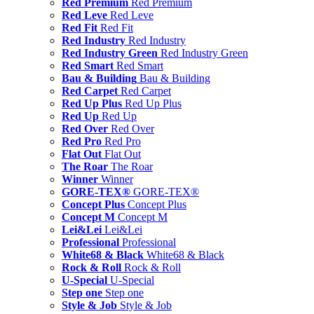
Red Premium
Red Premium
Red Leve
Red Leve
Red Fit
Red Fit
Red Industry
Red Industry
Red Industry Green
Red Industry Green
Red Smart
Red Smart
Bau & Building
Bau & Building
Red Carpet
Red Carpet
Red Up Plus
Red Up Plus
Red Up
Red Up
Red Over
Red Over
Red Pro
Red Pro
Flat Out
Flat Out
The Roar
The Roar
Winner
Winner
GORE-TEX®
GORE-TEX®
Concept Plus
Concept Plus
Concept M
Concept M
Lei&Lei
Lei&Lei
Professional
Professional
White68 & Black
White68 & Black
Rock & Roll
Rock & Roll
U-Special
U-Special
Step one
Step one
Style & Job
Style & Job