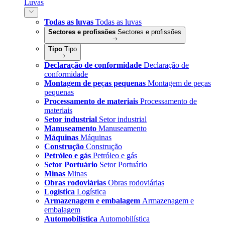
Luvas
Todas as luvas
Todas as luvas
Sectores e profissões
Sectores e profissões
Tipo
Tipo
Declaração de conformidade
Declaração de
conformidade
Montagem de peças pequenas
Montagem de peças
pequenas
Processamento de materiais
Processamento de
materiais
Setor industrial
Setor industrial
Manuseamento
Manuseamento
Máquinas
Máquinas
Construção
Construção
Petróleo e gás
Petróleo e gás
Setor Portuário
Setor Portuário
Minas
Minas
Obras rodoviárias
Obras rodoviárias
Logística
Logística
Armazenagem e embalagem
Armazenagem e
embalagem
Automobilística
Automobilística