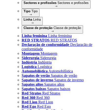
Sectores e profissões
Sectores e profissões
Tipo
Tipo
Linha
Linha
Classe de proteção
Classe de proteção
Linha feminina
Linha feminina
RED STRATOS
RED STRATOS
Declaração de conformidade
Declaração de
conformidade
Montagem
Montagem
Siderurgia
Siderurgia
Indústria
Indústria
Logística
Logística
Automobilística
Automobilística
Sapatos de verão
Sapatos de verão
Sapatos de inverno
Sapatos de inverno
Sapatos altos
Sapatos altos
Sapatos baixos
Sapatos baixos
Red Stratos
Red Stratos
Red 360
Red 360
Red Lion
Red Lion
Red Ego
Red Ego