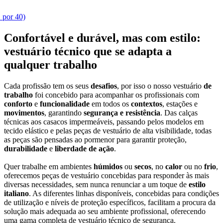
1 por 40)
Confortável e durável, mas com estilo:
vestuário técnico que se adapta a
qualquer trabalho
Cada profissão tem os seus
desafios
, por isso o nosso vestuário
de
trabalho
foi concebido para acompanhar os profissionais com
conforto
e
funcionalidade
em todos os
contextos
, estações e
movimentos
, garantindo
segurança e resistência
. Das calças
técnicas aos casacos impermeáveis, passando pelos modelos em
tecido elástico e pelas peças de vestuário de alta visibilidade, todas
as peças são pensadas ao pormenor para garantir proteção,
durabilidade
e
liberdade de ação
.
Quer trabalhe em ambientes
húmidos
ou
secos
, no
calor
ou no
frio
,
oferecemos peças de vestuário concebidas para responder às mais
diversas necessidades, sem nunca renunciar a um toque de
estilo
italiano
. As diferentes linhas disponíveis, concebidas para condições
de utilização e níveis de proteção específicos, facilitam a procura da
solução mais adequada ao seu ambiente profissional, oferecendo
uma gama completa de vestuário técnico de segurança.