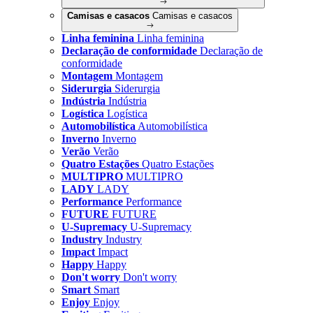
Camisas e casacos
Camisas e casacos
Linha feminina
Linha feminina
Declaração de conformidade
Declaração de
conformidade
Montagem
Montagem
Siderurgia
Siderurgia
Indústria
Indústria
Logística
Logística
Automobilística
Automobilística
Inverno
Inverno
Verão
Verão
Quatro Estações
Quatro Estações
MULTIPRO
MULTIPRO
LADY
LADY
Performance
Performance
FUTURE
FUTURE
U-Supremacy
U-Supremacy
Industry
Industry
Impact
Impact
Happy
Happy
Don't worry
Don't worry
Smart
Smart
Enjoy
Enjoy